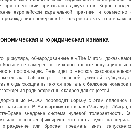
 при отсутствии оригиналов документов. Корреспонден
ание европейской карательной практики и совместно 
 прохождения проверок в ЕС без риска оказаться в камер
кономическая и юридическая изнанка
о циркуляра, обнародованные в «The Mirror», доказывают
р больше не намерен нести колоссальные репутационные 
ности постояльцев. Речь идет о жестком законодательно
лконинга» (balconing) — опасной уличной субкультур
езвые отдыхающие пытаются прыгать с балконов номеров 
ограждения ради эффектных кадров для соцсетей.
ддержанные FCDO, переводят борьбу с этим явлением 
го наказания. В Балеарских островах (Магалуф, Ибица), 
та-Брава внедрена система нулевой толерантности. Ка
я или персонал фиксируют, что гость сидит на перила
 ограждение или бросает предметы вниз, запускаетс