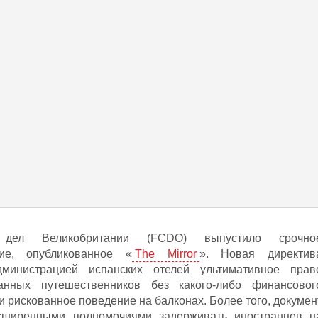
х дел Великобритании (FCDO) выпустило срочно
ние, опубликованное «
The Mirror
». Новая директив
министрацией испанских отелей ультимативное прав
анных путешественников без какого-либо финансовог
 рискованное поведение на балконах. Более того, докумен
сширенными полномочиями задерживать иностранцев н