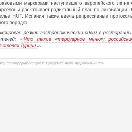
равовыми маркерами наступившего европейского летнег
Барселоны раскатывает радикальный план по ликвидации 1
илье HUT, Испания также ввела репрессивные протокол
ого порядка.
ксирован резкий гастрономический сдвиг в ресторанны
отелей: «
Что такое «терруарное меню»: российски
в отелях Турции
»
.
му, это поддерживает проект. Прокрутите, чтобы продолжить читать