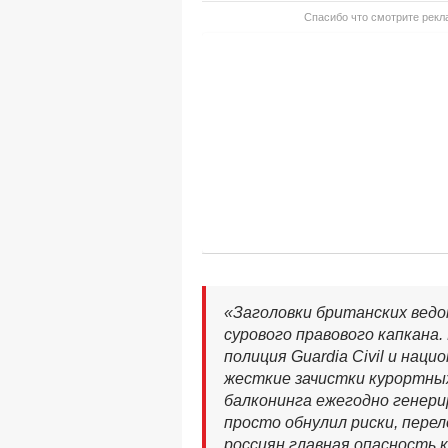
Спасибо что смотрите рекла
«Заголовки британских ведо
сурового правового капкана
полиция Guardia Civil и нац
жесткие зачистки курортны
балконинга ежегодно генери
просто обнулил риски, пере
россиян главная опасность 