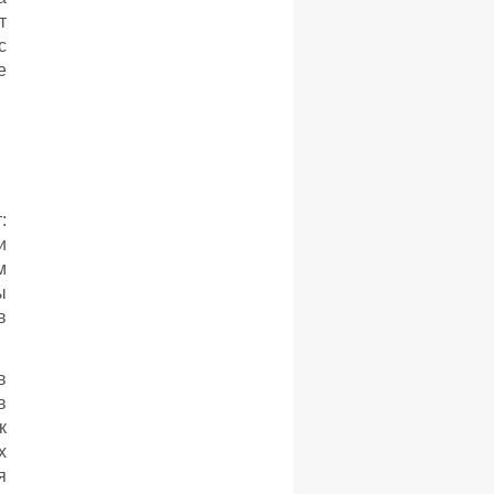
т
с
е
:
и
м
ы
в
в
в
к
х
я