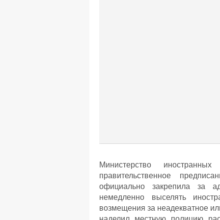
Министерство иностранны
правительственное предписа
официально закрепила за ад
немедленно выселять иностр
возмещения за неадекватное или
наделил местную полицию ра