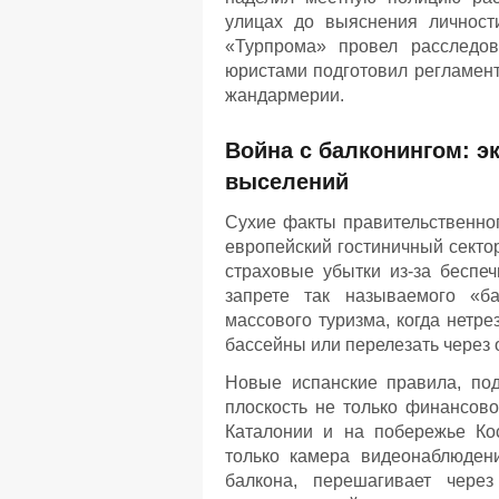
улицах до выяснения личности
«Турпрома» провел расследов
юристами подготовил регламент
жандармерии.
Война с балконингом: э
выселений
Сухие факты правительственног
европейский гостиничный секто
страховые убытки из-за беспеч
запрете так называемого «ба
массового туризма, когда нетр
бассейны или перелезать через 
Новые испанские правила, по
плоскость не только финансово
Каталонии и на побережье Кос
только камера видеонаблюдени
балкона, перешагивает через