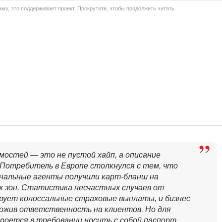
му, это поддерживает проект. Прокрутите, чтобы продолжить читать
мостей — это не пустой хайп, а описание
. Потребитель в Европе столкнулся с тем, что
иональные агенты получили карт-бланш на
х зон. Статистика несчастных случаев от
рует колоссальные страховые выплаты, и бизнес
ложив ответственность на клиентов. Но для
кроется в требовании носить с собой паспорт.