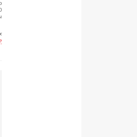
о
0
ы
х
е