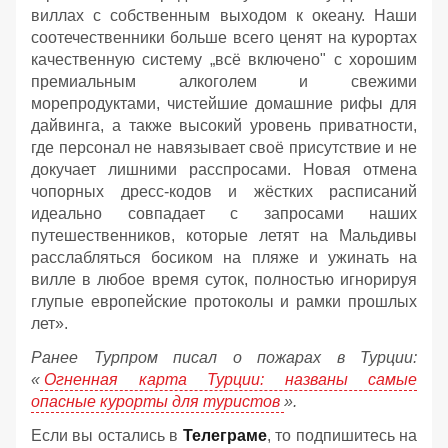
виллах с собственным выходом к океану. Наши
соотечественники больше всего ценят на курортах
качественную систему „всё включено" с хорошим
премиальным алкоголем и свежими
морепродуктами, чистейшие домашние рифы для
дайвинга, а также высокий уровень приватности,
где персонал не навязывает своё присутствие и не
докучает лишними расспросами. Новая отмена
чопорных дресс-кодов и жёстких расписаний
идеально совпадает с запросами наших
путешественников, которые летят на Мальдивы
расслабляться босиком на пляже и ужинать на
вилле в любое время суток, полностью игнорируя
глупые европейские протоколы и рамки прошлых
лет».
Ранее Турпром писал о пожарах в Турции:
«
Огненная карта Турции: названы самые
опасные курорты для туристов
».
Если вы остались в
Телеграме
, то подпишитесь на