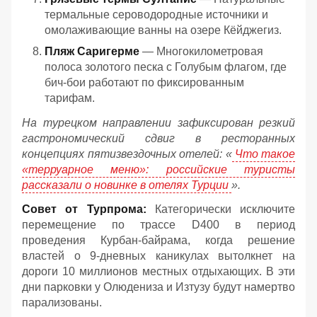
термальные сероводородные источники и
омолаживающие ванны на озере Кёйджегиз.
Пляж Саригерме
— Многокилометровая
полоса золотого песка с Голубым флагом, где
бич-бои работают по фиксированным
тарифам.
На турецком направлении зафиксирован резкий
гастрономический сдвиг в ресторанных
концепциях пятизвездочных отелей: «
Что такое
«терруарное меню»: российские туристы
рассказали о новинке в отелях Турции
».
Совет от Турпрома:
Категорически исключите
перемещение по трассе D400 в период
проведения Курбан-байрама, когда решение
властей о 9-дневных каникулах вытолкнет на
дороги 10 миллионов местных отдыхающих. В эти
дни парковки у Олюдениза и Изтузу будут намертво
парализованы.