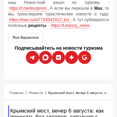
наш Новостной канал по туризму -
https://t.me/tourprom
. А если вы перешли в
Мах
, то
мы транслируем туристические новости и туда:
https://max.ru/id7743542912_biz
. А тут публикуются
полезные
рецепты
-
https://t.me/zoj_news
.
Яна Вараксина
Подписывайтесь на новости туризма
Главная
/
Новости
/
Крымский мост, вечер 6 августа: как проехать без заторов, ситуация с бензином
Крымский мост, вечер 6 августа: как
проехать без заторов, ситуация с