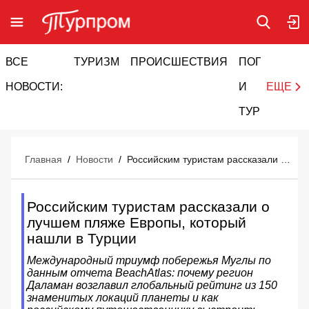
ВСЕ
ТУРИЗМ
ПРОИСШЕСТВИЯ
ПОГОДА
И
НОВОСТИ:
И
ЕЩЕ
ТУРИЗМ
Главная
/
Новости
/
Российским туристам рассказали о лучшем пляже Европы, который нашли в Турции
Российским туристам рассказали о
лучшем пляже Европы, который
нашли в Турции
Международный триумф побережья Муглы по
данным отчета BeachAtlas: почему регион
Даламан возглавил глобальный рейтинг из 150
знаменитых локаций планеты и как