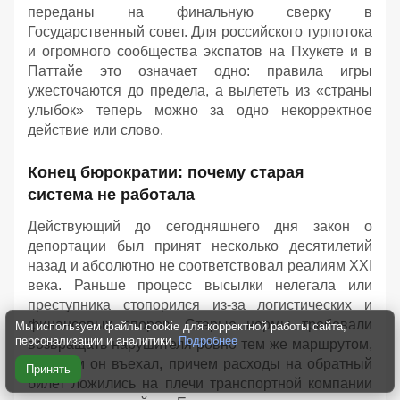
переданы на финальную сверку в
Государственный совет. Для российского турпотока
и огромного сообщества экспатов на Пхукете и в
Паттайе это означает одно: правила игры
ужесточаются до предела, а вылететь из «страны
улыбок» теперь можно за одно некорректное
действие или слово.
Конец бюрократии: почему старая
система не работала
Действующий до сегодняшнего дня закон о
депортации был принят несколько десятилетий
назад и абсолютно не соответствовал реалиям XXI
века. Раньше процесс высылки нелегала или
преступника стопорился из-за логистических и
финансовых споров. Старые нормы требовали
Мы используем файлы cookie для корректной работы сайта,
персонализации и аналитики.
Подробнее
возвращать нарушителя ровно тем же маршрутом,
которым он въехал, причем расходы на обратный
Принять
билет ложились на плечи транспортной компании