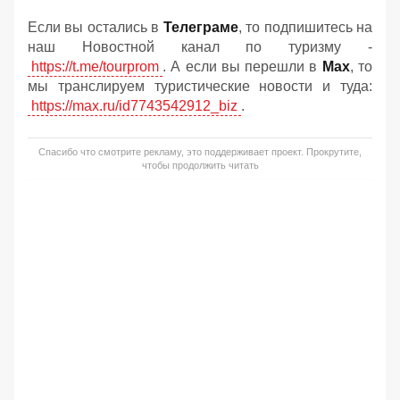
Если вы остались в
Телеграме
, то подпишитесь на
наш Новостной канал по туризму -
https://t.me/tourprom
. А если вы перешли в
Мах
, то
мы транслируем туристические новости и туда:
https://max.ru/id7743542912_biz
.
Спасибо что смотрите рекламу, это поддерживает проект. Прокрутите,
чтобы продолжить читать