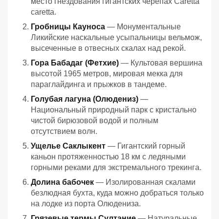
место гнездования гигантских черепах Caretta
caretta.
Гробницы Кауноса
— Монументальные
Ликийские наскальные усыпальницы вельмож,
высеченные в отвесных скалах над рекой.
Гора Бабадаг (Фетхие)
— Культовая вершина
высотой 1965 метров, мировая мекка для
параглайдинга и прыжков в тандеме.
Голубая лагуна (Олюдениз)
—
Национальный природный парк с кристально
чистой бирюзовой водой и полным
отсутствием волн.
Ущелье Саклыкент
— Гигантский горный
каньон протяженностью 18 км с ледяными
горными реками для экстремального трекинга.
Долина бабочек
— Изолированная скалами
безлюдная бухта, куда можно добраться только
на лодке из порта Олюдениза.
Грязевые термы Султание
— Натуральные