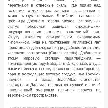
перетекают в отвесные скалы, где прямо над
головами отдыхающих застыли высеченные в
камне монументальные Ликийские наскальные
гробницы древнего города Каунос. Заповедный
статус побережья защищен строжайшими
государственными законами: знаменитый пляж
Изтузу является официальным охраняемым
питомником, куда на протяжении миллионов лет
приплывают для кладки яиц редчайшие гигантские
черепахи логгерхеды (Caretta caretta). Добавьте к
этому мировую столицу параглайдинга —
величественную гору Бабадаг в Олюденизе, откуда
тысячи смельчаков ежедневно совершают прыжки,
паря в восходящих потоках воздуха над Голубой
лагуной, — и вывод BeachAtlas становится
очевидным: Даламан предлагает лучший и самый
наполненный эмоциями пляжный продукт на
европейском пространстве.
Спасибо что смотрите рекламу, это поддерживает проект. Прокрутите,