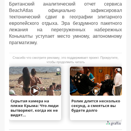
Британский аналитический отчет сервиса
BeachAtlas официально зафиксировал
тектонический сдвиг в географии элитарного
европейского отдыха. Эра бездумного пакетного
лежания на перегруженных набережных
Коньяалты уступает место умному, автономному
прагматизму.
Спасибо что смотрите рекламу, это поддерживает проект. Прокрутите,
чтобы продолжить читать
i
i
Скрытая камера на
Ролик длится несколько
пляже Крыма: Что люди
секунд, а смеяться вы
вытворяют, когда их не
будете долго
видят...