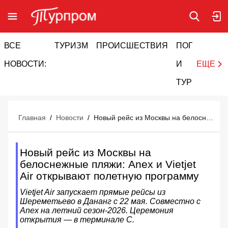
ВСЕ
ТУРИЗМ
ПРОИСШЕСТВИЯ
ПОГОДА
И
НОВОСТИ:
И
ЕЩЕ
ТУРИЗМ
Главная
/
Новости
/
Новый рейс из Москвы на белоснежные пляжи: Anex и Vietjet Air открывают полетную программу
Новый рейс из Москвы на
белоснежные пляжи: Anex и Vietjet
Air открывают полетную программу
Vietjet Air запускает прямые рейсы из
Шереметьево в Дананг с 22 мая. Совместно с
Anex на летний сезон-2026. Церемония
открытия — в терминале С.