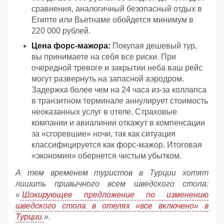
сравнения, аналогичный безопасный отдых в
Египте или Вьетнаме обойдется минимум в
220 000 рублей.
Цена форс-мажора:
Покупая дешевый тур,
вы принимаете на себя все риски. При
очередной тревоге и закрытии неба ваш рейс
могут развернуть на запасной аэродром.
Задержка более чем на 24 часа из-за коллапса
в транзитном терминале аннулирует стоимость
неоказанных услуг в отеле. Страховые
компании и авиалинии откажут в компенсации
за «сгоревшие» ночи, так как ситуация
классифицируется как форс-мажор. Итоговая
«экономия» обернется чистым убытком.
А тем временем туристов в Турции хотят
лишить привычного всем шведского стола:
«
Шокирующее предложение по изменению
шведского стола в отелях «все включено» в
Турции
».