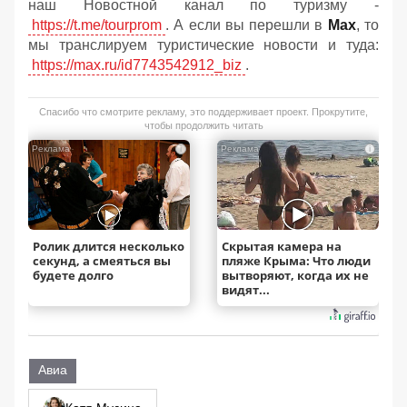
наш Новостной канал по туризму -
https://t.me/tourprom
. А если вы перешли в
Мах
, то
мы транслируем туристические новости и туда:
https://max.ru/id7743542912_biz
.
Спасибо что смотрите рекламу, это поддерживает проект. Прокрутите,
чтобы продолжить читать
i
i
Ролик длится несколько
Скрытая камера на
секунд, а смеяться вы
пляже Крыма: Что люди
будете долго
вытворяют, когда их не
видят...
Авиа