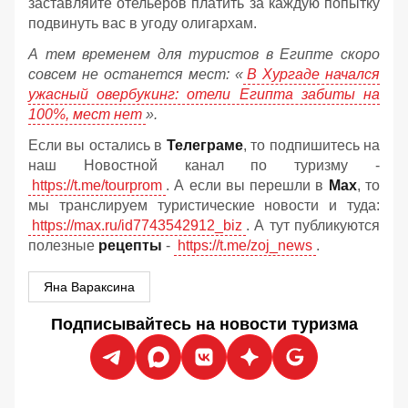
заставляйте отельеров платить за каждую попытку
подвинуть вас в угоду олигархам.
А тем временем для туристов в Египте скоро
совсем не останется мест: «
В Хургаде начался
ужасный овербукинг: отели Египта забиты на
100%, мест нет
».
Если вы остались в
Телеграме
, то подпишитесь на
наш Новостной канал по туризму -
https://t.me/tourprom
. А если вы перешли в
Мах
, то
мы транслируем туристические новости и туда:
https://max.ru/id7743542912_biz
. А тут публикуются
полезные
рецепты
-
https://t.me/zoj_news
.
Яна Вараксина
Подписывайтесь на новости туризма