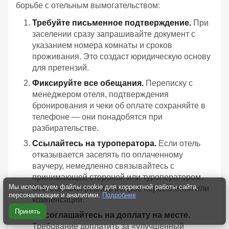
борьбе с отельным вымогательством:
Требуйте письменное подтверждение.
При
заселении сразу запрашивайте документ с
указанием номера комнаты и сроков
проживания. Это создаст юридическую основу
для претензий.
Фиксируйте все обещания.
Переписку с
менеджером отеля, подтверждения
бронирования и чеки об оплате сохраняйте в
телефоне — они понадобятся при
разбирательстве.
Ссылайтесь на туроператора.
Если отель
отказывается заселять по оплаченному
ваучеру, немедленно связывайтесь с
принимающей стороной или туроператором.
Мы используем файлы cookie для корректной работы сайта,
Они обязаны решить вопрос переселения или
персонализации и аналитики.
Подробнее
компенсации.
Принять
Не соглашайтесь на доплату на месте.
Требование доплатить за «улучшенный