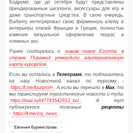
Бодруме, где до октября будут представлены
брендированные шезлонги, аксессуары для игр и
даже транспортные средства. В свою очередь,
Burberry интегрировал свою фирменную клетку в
интерьеры отелей Франции и Греции, полностью
изменив визуальное оформление террас и
пляжных зон.
Ранее сообщалось о
новом плане Египта: в
стране Пирамид утвердили альтернативную
карту курортов
.
Если вы остались в
Телеграме
, то подпишитесь
на наш Новостной канал по туризму -
https://t.me/tourprom
. А если вы перешли в
Мах
, то
мы транслируем туристические новости и туда:
https://max.ru/id7743542912_biz
. А тут
публикуются полезные
рецепты
-
https://t.me/zoj_news
.
Евгения Бурмистрова