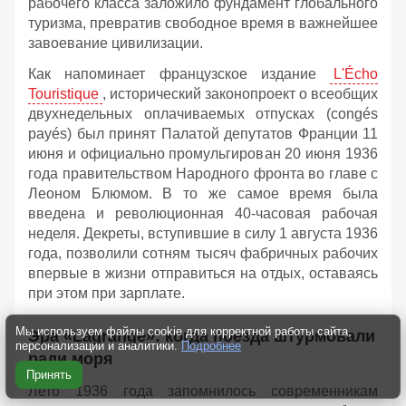
рабочего класса заложило фундамент глобального
туризма, превратив свободное время в важнейшее
завоевание цивилизации.
Как напоминает французское издание
L'Écho
Touristique
, исторический законопроект о всеобщих
двухнедельных оплачиваемых отпусках (congés
payés) был принят Палатой депутатов Франции 11
июня и официально промульгирован 20 июня 1936
года правительством Народного фронта во главе с
Леоном Блюмом. В то же самое время была
введена и революционная 40-часовая рабочая
неделя. Декреты, вступившие в силу 1 августа 1936
года, позволили сотням тысяч фабричных рабочих
впервые в жизни отправиться на отдых, оставаясь
при этом при зарплате.
Мы используем файлы cookie для корректной работы сайта,
Эра «Lagrange»: когда поезда штурмовали
персонализации и аналитики.
Подробнее
ради моря
Принять
Лето 1936 года запомнилось современникам