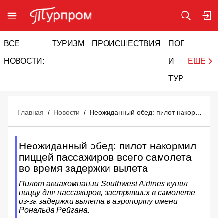
ВСЕ
ТУРИЗМ
ПРОИСШЕСТВИЯ
ПОГОДА
И
НОВОСТИ:
И
ЕЩЕ
ТУРИЗМ
Главная
/
Новости
/
Неожиданный обед: пилот накормил пиццей пассажиров всего самолета во время задержки вылета
Неожиданный обед: пилот накормил
пиццей пассажиров всего самолета
во время задержки вылета
Пилот авиакомпании Southwest Airlines купил
пиццу для пассажиров, застрявших в самолете
из-за задержки вылета в аэропорту имени
Рональда Рейгана.