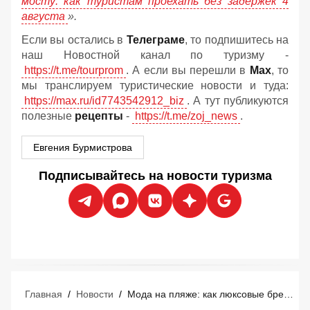
мосту: как туристам проехать без задержек 4
августа
».
Если вы остались в
Телеграме
, то подпишитесь на
наш Новостной канал по туризму -
https://t.me/tourprom
. А если вы перешли в
Мах
, то
мы транслируем туристические новости и туда:
https://max.ru/id7743542912_biz
. А тут публикуются
полезные
рецепты
-
https://t.me/zoj_news
.
Евгения Бурмистрова
Подписывайтесь на новости туризма
Главная
/
Новости
/
Мода на пляже: как люксовые бренды захватывают курорты Средиземноморья