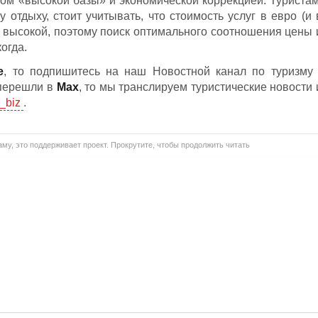
том «высокой базы» и экономической коррекцией. Туристам
отдыху, стоит учитывать, что стоимость услуг в евро (и 
я высокой, поэтому поиск оптимального соотношения цены 
огда.
е
, то подпишитесь на наш Новостной канал по туризму 
 перешли в
Мах
, то мы транслируем туристические новости 
_biz
.
му, это поддерживает проект. Прокрутите, чтобы продолжить читать