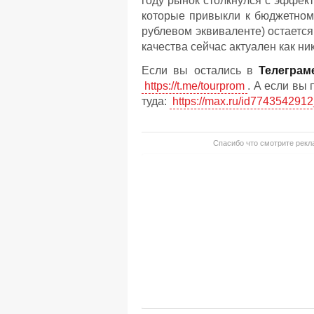
году рынок столкнулся с эффек
которые привыкли к бюджетному 
рублевом эквиваленте) остаетс
качества сейчас актуален как ник
Если вы остались в
Телеграм
https://t.me/tourprom
. А если вы
туда:
https://max.ru/id7743542912
Спасибо что смотрите рекла