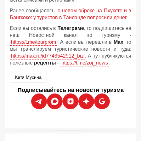
Ранее сообщалось
о новом оброке на Пхукете и в
Бангкоке: у туристов в Таиланде попросили денег.
Если вы остались в
Телеграме
, то подпишитесь на
наш Новостной канал по туризму -
https://t.me/tourprom
. А если вы перешли в
Мах
, то
мы транслируем туристические новости и туда:
https://max.ru/id7743542912_biz
. А тут публикуются
полезные
рецепты
-
https://t.me/zoj_news
.
Катя Мусина
Подписывайтесь на новости туризма