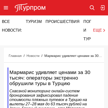
ВСЕ
ТУРИЗМ
ПРОИСШЕСТВИЯ
ПОГОДА
И
НОВОСТИ:
И
ЕЩЕ
ТУРИЗМ
Главная
/
Новости
/
Мармарис удивляет ценами за 30 тысяч: операторы экстренно обрушили туры в Турцию
Мармарис удивляет ценами за 30
тысяч: операторы экстренно
обрушили туры в Турцию
Сквозной мониторинг онлайн-систем
бронирования зафиксировал падение
стоимости пляжных путевок в Турцию на
вылеты 27–28 мая до 63 тысяч рублей на