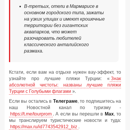
В-третьих, отели в Мармарисе в
основном городского типа, зажаты
на узких улицах и имеют крошечные
территории без гигантских
аквапарков, что может
разочаровать любителей
классического анталийского
размаха.
Кстати, если вам на отдыхе нужен вау-эффект, то
узнайте про лучшие пляжи Турции: «
Знак
абсолютной чистоты: названы лучшие пляжи
Турции с Голубыми флагами
».
Если вы остались в
Телеграме
, то подпишитесь на
наш Новостной канал по туризму -
https://t.me/tourprom
. А если вы перешли в
Мах
, то
мы транслируем туристические новости и туда:
https://max.ru/id7743542912_biz
.