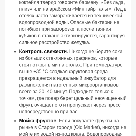
коктейля твердо говорите бармену: «Без льда,
плиз» или на арабском «Мин гайр тальг». Лед в
отелях часто замораживается из технической
водопроводной воды. Опасные бактерии не
погибают при заморозке, а после таяния
кубиков в стакане активизируются, гарантируя
сильное расстройство желудка.
Контроль свежести.
Никогда не берите соки
из больших стеклянных графинов, которые
стоят открытыми на столах. При температуре
выше +35 °C сладкая фруктовая среда
превращается в идеальный инкубатор для
размножения патогенных микроорганизмов
всего за 30–40 минут. Подходите только к
точкам, где повар берет цельный неочищенный
фрукт, очищает его и пропускает через пресс
непосредственно при вас.
Мойка фруктов.
Если покупаете фрукты на
рынке в Старом городе (Old Market), никогда не
мойте их водой из-под крана. Водопроводная