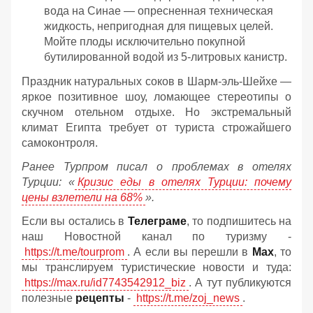
вода на Синае — опресненная техническая
жидкость, непригодная для пищевых целей.
Мойте плоды исключительно покупной
бутилированной водой из 5-литровых канистр.
Праздник натуральных соков в Шарм-эль-Шейхе —
яркое позитивное шоу, ломающее стереотипы о
скучном отельном отдыхе. Но экстремальный
климат Египта требует от туриста строжайшего
самоконтроля.
Ранее Турпром писал о проблемах в отелях
Турции: «
Кризис еды в отелях Турции: почему
цены взлетели на 68%
».
Если вы остались в
Телеграме
, то подпишитесь на
наш Новостной канал по туризму -
https://t.me/tourprom
. А если вы перешли в
Мах
, то
мы транслируем туристические новости и туда:
https://max.ru/id7743542912_biz
. А тут публикуются
полезные
рецепты
-
https://t.me/zoj_news
.