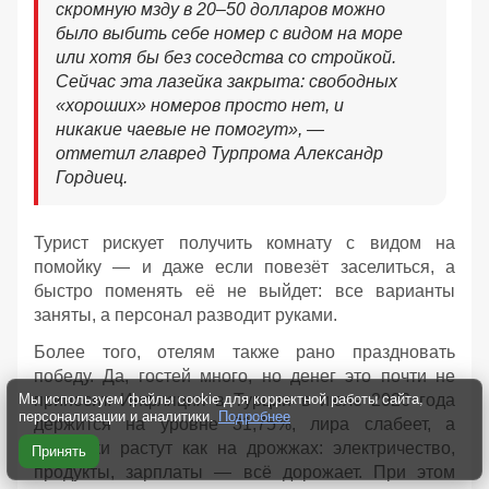
скромную мзду в 20–50 долларов можно
было выбить себе номер с видом на море
или хотя бы без соседства со стройкой.
Сейчас эта лазейка закрыта: свободных
«хороших» номеров просто нет, и
никакие чаевые не помогут», —
отметил главред Турпрома Александр
Гордиец.
Турист рискует получить комнату с видом на
помойку — и даже если повезёт заселиться, а
быстро поменять её не выйдет: все варианты
заняты, а персонал разводит руками.
Более того, отелям также рано праздновать
победу. Да, гостей много, но денег это почти не
приносит. Инфляция в Турции в июле 2026 года
Мы используем файлы cookie для корректной работы сайта,
персонализации и аналитики.
Подробнее
держится на уровне 31,75%, лира слабеет, а
издержки растут как на дрожжах: электричество,
Принять
продукты, зарплаты — всё дорожает. При этом