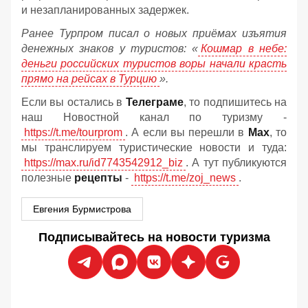
и незапланированных задержек.
Ранее Турпром писал о новых приёмах изъятия
денежных знаков у туристов:
«
Кошмар в небе:
деньги российских туристов воры начали красть
прямо на рейсах в Турцию
».
Если вы остались в
Телеграме
, то подпишитесь на
наш Новостной канал по туризму -
https://t.me/tourprom
. А если вы перешли в
Мах
, то
мы транслируем туристические новости и туда:
https://max.ru/id7743542912_biz
. А тут публикуются
полезные
рецепты
-
https://t.me/zoj_news
.
Евгения Бурмистрова
Подписывайтесь на новости туризма