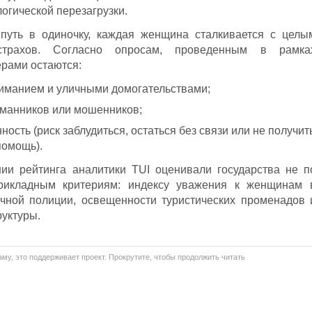
огической перезагрузки.
путь в одиночку, каждая женщина сталкивается с целы
страхов. Согласно опросам, проведенным в рамка
рами остаются:
иманием и уличными домогательствами;
рманников или мошенников;
ость (риск заблудиться, остаться без связи или не получит
помощь).
ии рейтинга аналитики TUI оценивали государства не п
икладным критериям: индексу уважения к женщинам 
ичной полиции, освещенности туристических променадов 
уктуры.
му, это поддерживает проект. Прокрутите, чтобы продолжить читать