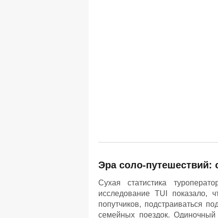
Эра соло-путешествий:
Сухая статистика туроперато
исследование TUI показало, 
попутчиков, подстраиваться по
семейных поездок. Одиночный