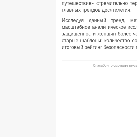
путешествие» стремительно те
главных трендов десятилетия.
Исследуя данный тренд, меж
масштабное аналитическое иссл
защищенности женщин более че
старые шаблоны: количество со
итоговый рейтинг безопасности
Спасибо что смотрите рекла