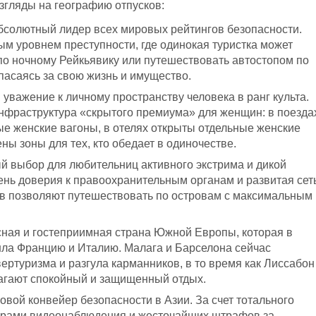
згляды на географию отпусков:
абсолютный лидер всех мировых рейтингов безопасности.
ым уровнем преступности, где одинокая туристка может
по ночному Рейкьявику или путешествовать автостопом по
пасаясь за свою жизнь и имущество.
 уважение к личному пространству человека в ранг культа.
инфраструктура «скрытого премиума» для женщин: в поезда
е женские вагоны, в отелях открыты отдельные женские
ны зоны для тех, кто обедает в одиночестве.
й выбор для любительниц активного экстрима и дикой
нь доверия к правоохранительным органам и развитая сет
ов позволяют путешествовать по островам с максимальным
сная и гостеприимная страна Южной Европы, которая в
шла Францию и Италию. Малага и Барселона сейчас
вертуризма и разгула карманников, в то время как Лиссабон
агают спокойный и защищенный отдых.
вой конвейер безопасности в Азии. За счет тотального
ерами видеонаблюдения и жесточайших штрафов за