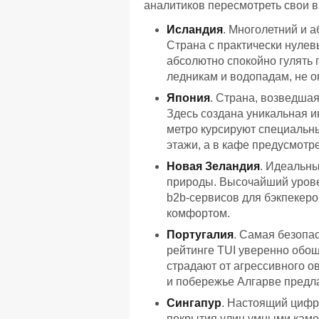
аналитиков пересмотреть свои в
Исландия
. Многолетний и 
Страна с практически нулев
абсолютно спокойно гулять 
ледникам и водопадам, не о
Япония
. Страна, возведшая
Здесь создана уникальная 
метро курсируют специальны
этажи, а в кафе предусмотре
Новая Зеландия
. Идеальны
природы. Высочайший урове
b2b-сервисов для бэкпекер
комфортом.
Португалия
. Самая безопа
рейтинге TUI уверенно обо
страдают от агрессивного о
и побережье Алгарве предл
Сингапур
. Настоящий цифро
покрытия улиц умными кам