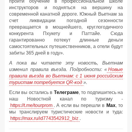
пройти обучение в профессиональной школе
инструкторов и подняться на вершину на
современной канатной дороге. Южный Вьетнам за
счет ликвидации погодной сезонности
превращается в мощнейшего, круглогодичного
конкурента Пхукету и Паттайе. Сюда
гарантированно потекут длинные деньги
самостоятельных путешественников, а отели будут
забиты 365 дней в году».
А пока вы читаете эту новость, Вьетнам
изменил правила въезда. Подробности: «
Новые
правила въезда во Вьетнам: с 1 июня российским
туристам потребуется QR-код
».
Если вы остались в
Телеграме
, то подпишитесь на
наш Новостной канал по туризму -
https://t.me/tourprom
. А если вы перешли в
Мах
, то
мы транслируем туристические новости и туда:
https://max.ru/id7743542912_biz
.