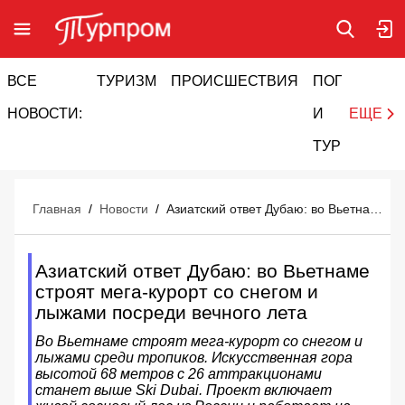
ВСЕ
ТУРИЗМ
ПРОИСШЕСТВИЯ
ПОГОДА
И
НОВОСТИ:
И
ЕЩЕ
ТУРИЗМ
Главная
/
Новости
/
Азиатский ответ Дубаю: во Вьетнаме строят мега-курорт со снегом и лыжами посреди вечного лета
Азиатский ответ Дубаю: во Вьетнаме
строят мега-курорт со снегом и
лыжами посреди вечного лета
Во Вьетнаме строят мега-курорт со снегом и
лыжами среди тропиков. Искусственная гора
высотой 68 метров с 26 аттракционами
станет выше Ski Dubai. Проект включает