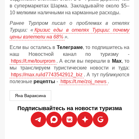
в супермаркетах Шарма. Закладывайте около $5–
10 мелкими наличными на карманные расходы.
Ранее Турпром писал о проблемах в отелях
Турции: «
Кризис еды в отелях Турции: почему
цены взлетели на 68%
».
Если вы остались в
Телеграме
, то подпишитесь на
наш Новостной канал по туризму -
https://t.me/tourprom
. А если вы перешли в
Мах
, то
мы транслируем туристические новости и туда:
https://max.ru/id7743542912_biz
. А тут публикуются
полезные
рецепты
-
https://t.me/zoj_news
.
Яна Вараксина
Подписывайтесь на новости туризма