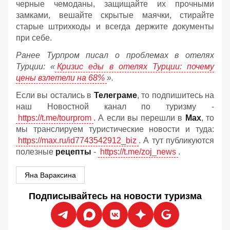
черные чемоданы, защищайте их прочными
замками, вешайте скрытые маячки, стирайте
старые штрихкоды и всегда держите документы
при себе.
Ранее Турпром писал о проблемах в отелях
Турции: «
Кризис еды в отелях Турции: почему
цены взлетели на 68%
».
Если вы остались в
Телеграме
, то подпишитесь на
наш Новостной канал по туризму -
https://t.me/tourprom
. А если вы перешли в
Мах
, то
мы транслируем туристические новости и туда:
https://max.ru/id7743542912_biz
. А тут публикуются
полезные
рецепты
-
https://t.me/zoj_news
.
Яна Вараксина
Подписывайтесь на новости туризма