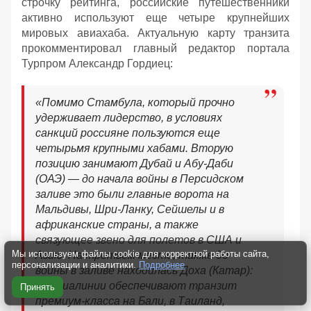
строчку рейтинга, российские путешественники
активно используют еще четыре крупнейших
мировых авиахаба. Актуальную карту транзита
прокомментировал главный редактор портала
Турпром Александр Гордиец:
«Помимо Стамбула, который прочно
удерживает лидерство, в условиях
санкций россияне пользуются еще
четырьмя крупными хабами. Вторую
позицию занимают Дубай и Абу-Даби
(ОАЭ) — до начала войны в Персидском
заливе это были главные ворота на
Мальдивы, Шри-Ланку, Сейшелы и в
африканские страны, а также
связующее звено для полетов в США и
Мы используем файлы cookie для корректной работы сайта,
Азию. На третьем месте, также до
персонализации и аналитики.
Подробнее
войны в заливе находилась Доха (Катар):
ее авиалинии обеспечивают транзит
Принять
премиум-класса на Бали, в Таиланд,