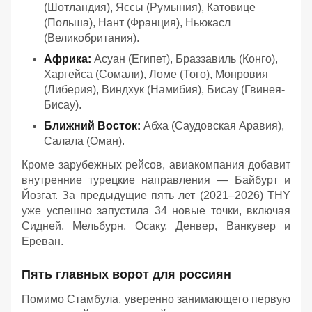
(Шотландия), Яссы (Румыния), Катовице
(Польша), Нант (Франция), Ньюкасл
(Великобритания).
Африка:
Асуан (Египет), Браззавиль (Конго),
Харгейса (Сомали), Ломе (Того), Монровия
(Либерия), Виндхук (Намибия), Бисау (Гвинея-
Бисау).
Ближний Восток:
Абха (Саудовская Аравия),
Салала (Оман).
Кроме зарубежных рейсов, авиакомпания добавит
внутренние турецкие направления — Байбурт и
Йозгат. За предыдущие пять лет (2021–2026) THY
уже успешно запустила 34 новые точки, включая
Сидней, Мельбурн, Осаку, Денвер, Ванкувер и
Ереван.
Пять главных ворот для россиян
Помимо Стамбула, уверенно занимающего первую