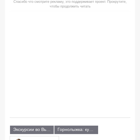
Спасибо что смотрите рекламу, это поддерживает проект. Прокрутите,
чтобы продолжить читать
Экскурсии во Вьетнаме
Горнолыжка: курорты и туры