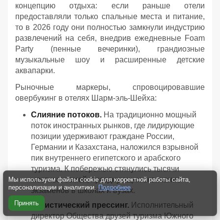
концепцию отдыха: если раньше отели
предоставляли только спальные места и питание,
то в 2026 году они полностью замкнули индустрию
развлечений на себя, внедрив ежедневные Foam
Party (пенные вечеринки), грандиозные
музыкальные шоу и расширенные детские
аквапарки.
Рыночные маркеры, спровоцировавшие
овербукинг в отелях Шарм-эль-Шейха:
Слияние потоков.
На традиционно мощный
поток иностранных рынков, где лидирующие
позиции удерживают граждане России,
Германии и Казахстана, наложился взрывной
пик внутреннего египетского и арабского
туризма. К побережью стянулись тысячи
местных семей, празднующих окончание
Мы используем файлы cookie для корректной работы сайта,
персонализации и аналитики.
Подробнее
экзаменов в школах и вузах.
Принять
Логистический прессинг.
Исполнительный
директор Общества друзей туризма Южного