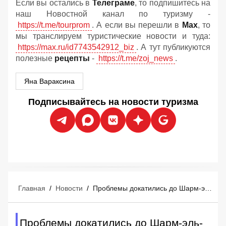
Если вы остались в
Телеграме
, то подпишитесь на
наш Новостной канал по туризму -
https://t.me/tourprom
. А если вы перешли в
Мах
, то
мы транслируем туристические новости и туда:
https://max.ru/id7743542912_biz
. А тут публикуются
полезные
рецепты
-
https://t.me/zoj_news
.
Яна Вараксина
Подписывайтесь на новости туризма
Главная
/
Новости
/
Проблемы докатились до Шарм-эль-Шейха: в отелях начался жёсткий овербукинг
Проблемы докатились до Шарм-эль-