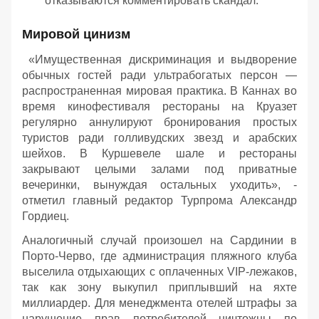
отказываются комментировать скандал.
Мировой цинизм
«Имущественная дискриминация и выдворение
обычных гостей ради ультрабогатых персон —
распространенная мировая практика. В Каннах во
время кинофестиваля рестораны на Круазет
регулярно аннулируют бронирования простых
туристов ради голливудских звезд и арабских
шейхов. В Куршевеле шале и рестораны
закрывают целыми залами под приватные
вечеринки, вынуждая остальных уходить», -
отметил главный редактор Турпрома Александр
Гордиец.
Аналогичный случай произошел на Сардинии в
Порто-Черво, где администрация пляжного клуба
выселила отдыхающих с оплаченных VIP-лежаков,
так как зону выкупил приплывший на яхте
миллиардер. Для менеджмента отелей штрафы за
нарушение прав потребителей ничтожны по