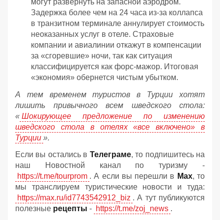
могут развернуть на запасной аэродром.
Задержка более чем на 24 часа из-за коллапса
в транзитном терминале аннулирует стоимость
неоказанных услуг в отеле. Страховые
компании и авиалинии откажут в компенсации
за «сгоревшие» ночи, так как ситуация
классифицируется как форс-мажор. Итоговая
«экономия» обернется чистым убытком.
А тем временем туристов в Турции хотят
лишить привычного всем шведского стола:
«
Шокирующее предложение по изменению
шведского стола в отелях «все включено» в
Турции
».
Если вы остались в
Телеграме
, то подпишитесь на
наш Новостной канал по туризму -
https://t.me/tourprom
. А если вы перешли в
Мах
, то
мы транслируем туристические новости и туда:
https://max.ru/id7743542912_biz
. А тут публикуются
полезные
рецепты
-
https://t.me/zoj_news
.