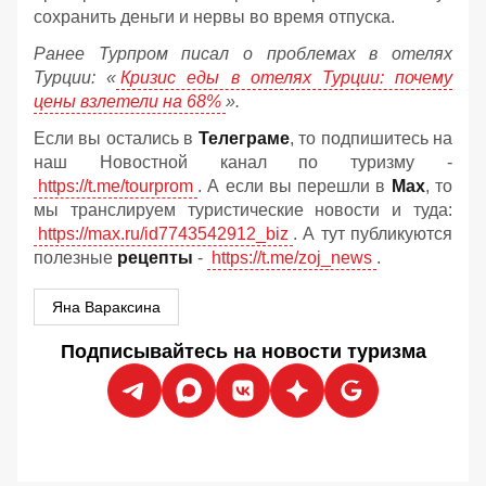
сохранить деньги и нервы во время отпуска.
Ранее Турпром писал о проблемах в отелях
Турции: «
Кризис еды в отелях Турции: почему
цены взлетели на 68%
».
Если вы остались в
Телеграме
, то подпишитесь на
наш Новостной канал по туризму -
https://t.me/tourprom
. А если вы перешли в
Мах
, то
мы транслируем туристические новости и туда:
https://max.ru/id7743542912_biz
. А тут публикуются
полезные
рецепты
-
https://t.me/zoj_news
.
Яна Вараксина
Подписывайтесь на новости туризма