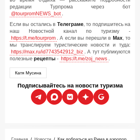
редакции Турпрома через бот
@tourpromNEWS_bot
.
Если вы остались в
Телеграме
, то подпишитесь на
наш Новостной канал по туризму -
https://t.me/tourprom
. А если вы перешли в
Мах
, то
мы транслируем туристические новости и туда:
https://max.ru/id7743542912_biz
. А тут публикуются
полезные
рецепты
-
https://t.me/zoj_news
.
Катя Мусина
Подписывайтесь на новости туризма
Главная
/
Новости
/
Как добраться из Рима в аэропорт Фьюмичино: гид по всем видам транспорта