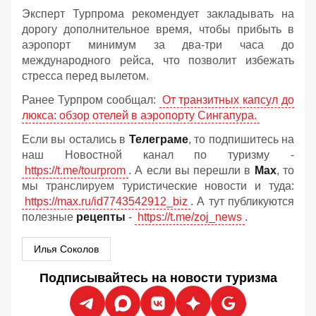
Эксперт Турпрома рекомендует закладывать на
дорогу дополнительное время, чтобы прибыть в
аэропорт минимум за два-три часа до
международного рейса, что позволит избежать
стресса перед вылетом.
Ранее Турпром сообщал:
От транзитных капсул до
люкса: обзор отелей в аэропорту Сингапура.
Если вы остались в
Телеграме
, то подпишитесь на
наш Новостной канал по туризму -
https://t.me/tourprom
. А если вы перешли в
Мах
, то
мы транслируем туристические новости и туда:
https://max.ru/id7743542912_biz
. А тут публикуются
полезные
рецепты
-
https://t.me/zoj_news
.
Илья Соколов
Подписывайтесь на новости туризма