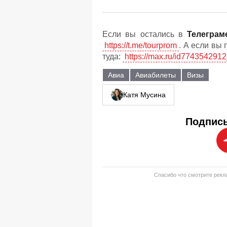
Если вы остались в
Телеграм
https://t.me/tourprom
. А если вы
туда:
https://max.ru/id7743542912
Авиа
Авиабилеты
Визы
Катя Мусина
Подписы
Спасибо что смотрите рекла