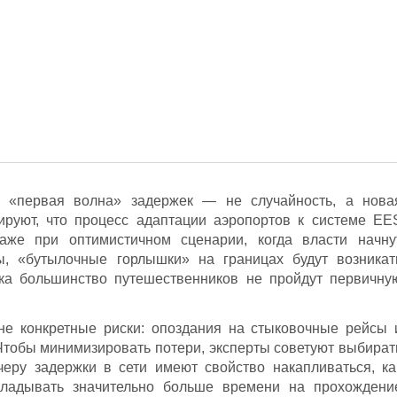
то «первая волна» задержек — не случайность, а нова
зируют, что процесс адаптации аэропортов к системе EE
аже при оптимистичном сценарии, когда власти начну
ы, «бутылочные горлышки» на границах будут возникат
ока большинство путешественников не пройдут первичну
лне конкретные риски: опоздания на стыковочные рейсы 
Чтобы минимизировать потери, эксперты советуют выбират
черу задержки в сети имеют свойство накапливаться, ка
кладывать значительно больше времени на прохождени