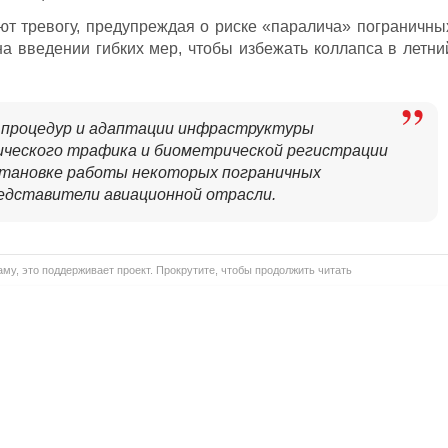
т тревогу, предупреждая о риске «паралича» пограничны
на введении гибких мер, чтобы избежать коллапса в летни
я процедур и адаптации инфраструктуры
ического трафика и биометрической регистрации
становке работы некоторых пограничных
едставители авиационной отрасли.
му, это поддерживает проект. Прокрутите, чтобы продолжить читать