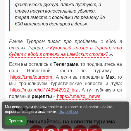
фактически рухнул: пляжи пустуют, а
отели несут колоссальные убытки,
теряя вместе с соседями по региону до
600 миллионов долларов в день».
Ранее Турпром писал про проблемы с едой в
отелях Турции: «
Кухонный кризис в Турции: что
будет с едой в отелях на шведских столах?
».
Если вы остались в
Телеграме
, то подпишитесь на
наш Новостной канал по туризму -
https://t.me/tourprom
. А если вы перешли в
Мах
, то
мы транслируем туристические новости и туда:
https://max.ru/id7743542912_biz
. А тут публикуются
полезные
рецепты
-
https://t.me/zoj_news
.
Мы используем файлы cookie для корректной работы сайта,
Яна Вараксина
персонализации и аналитики.
Подробнее
Подписывайтесь на новости туризма
Принять