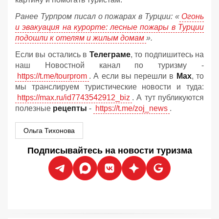
Ранее Турпром писал о пожарах в Турции:
«
Огонь
и эвакуация на курорте: лесные пожары в Турции
подошли к отелям и жилым домам
».
Если вы остались в
Телеграме
, то подпишитесь на
наш Новостной канал по туризму -
https://t.me/tourprom
. А если вы перешли в
Мах
, то
мы транслируем туристические новости и туда:
https://max.ru/id7743542912_biz
. А тут публикуются
полезные
рецепты
-
https://t.me/zoj_news
.
Ольга Тихонова
Подписывайтесь на новости туризма