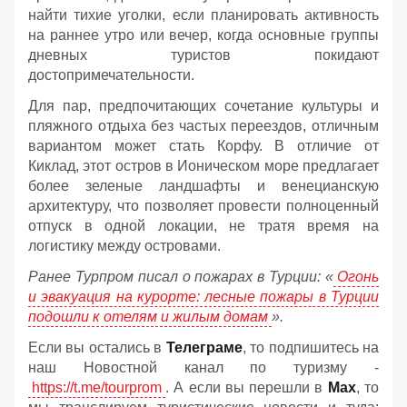
найти тихие уголки, если планировать активность
на раннее утро или вечер, когда основные группы
дневных туристов покидают
достопримечательности.
Для пар, предпочитающих сочетание культуры и
пляжного отдыха без частых переездов, отличным
вариантом может стать Корфу. В отличие от
Киклад, этот остров в Ионическом море предлагает
более зеленые ландшафты и венецианскую
архитектуру, что позволяет провести полноценный
отпуск в одной локации, не тратя время на
логистику между островами.
Ранее Турпром писал о пожарах в Турции:
«
Огонь
и эвакуация на курорте: лесные пожары в Турции
подошли к отелям и жилым домам
».
Если вы остались в
Телеграме
, то подпишитесь на
наш Новостной канал по туризму -
https://t.me/tourprom
. А если вы перешли в
Мах
, то