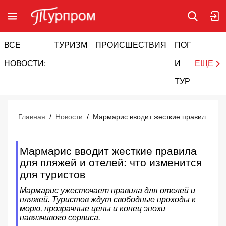
ВСЕ
ТУРИЗМ
ПРОИСШЕСТВИЯ
ПОГОДА
И
НОВОСТИ:
И
ЕЩЕ
ТУРИЗМ
Главная
/
Новости
/
Мармарис вводит жесткие правила для пляжей и отелей: что изменится для туристов
Мармарис вводит жесткие правила
для пляжей и отелей: что изменится
для туристов
Мармарис ужесточает правила для отелей и
пляжей. Туристов ждут свободные проходы к
морю, прозрачные цены и конец эпохи
навязчивого сервиса.