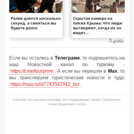
Ролик длится несколько
Скрытая камера на
секунд, а смеяться вы
пляже Крыма: Что люди
будете долго
вытворяют, когда их не
видят...
Если вы остались в
Телеграме
, то подпишитесь на
наш Новостной канал по туризму -
https://t.me/tourprom
. А если вы перешли в
Мах
, то
мы транслируем туристические новости и туда:
https://max.ru/id7743542912_biz
.
Спасибо что смотрите рекламу, это поддерживает проект. Прокрутите,
чтобы продолжить читать