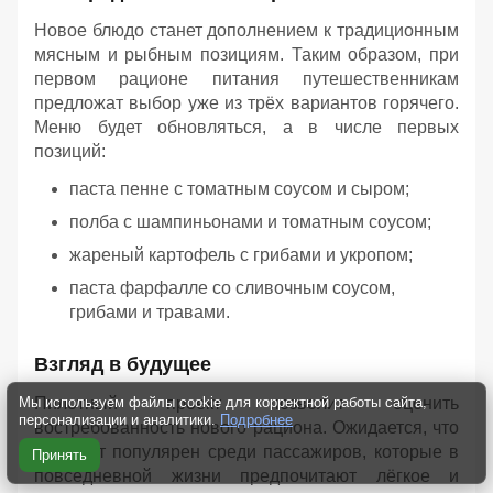
Новое блюдо станет дополнением к традиционным
мясным и рыбным позициям. Таким образом, при
первом рационе питания путешественникам
предложат выбор уже из трёх вариантов горячего.
Меню будет обновляться, а в числе первых
позиций:
паста пенне с томатным соусом и сыром;
полба с шампиньонами и томатным соусом;
жареный картофель с грибами и укропом;
паста фарфалле со сливочным соусом,
грибами и травами.
Взгляд в будущее
Пилотный проект позволит оценить
Мы используем файлы cookie для корректной работы сайта,
персонализации и аналитики.
Подробнее
востребованность нового рациона. Ожидается, что
он будет популярен среди пассажиров, которые в
Принять
повседневной жизни предпочитают лёгкое и