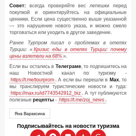
Совет:
всегда проверяйте вес лепешки перед
покупкой и ориентируйтесь на официальные
ценники. Если цена существенно выше указанной
— это нарушение нового указа, и можно смело
торговаться или уходить в другое заведение.
Ранее Турпром писал о проблемах в отелях
Турции: «
Кризис еды в отелях Турции: почему
цены взлетели на 68%
».
Если вы остались в
Телеграме
, то подпишитесь на
наш Новостной канал по туризму -
https://t.me/tourprom
. А если вы перешли в
Мах
, то
мы транслируем туристические новости и туда:
https://max.ru/id7743542912_biz
. А тут публикуются
полезные
рецепты
-
https://t.me/zoj_news
.
Яна Вараксина
Подписывайтесь на новости туризма