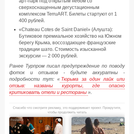
арт-парк под открытым небом со
сверхоснащенным дегустационным
комплексом TerruART. Билеты стартуют от 1
400 рублей.
«Chateau Cotes de Saint Daniel» (Алушта):
Бутиковое премиальное хозяйство на Южном
берегу Крыма, воссоздающее французские
традиции шато. Стоимость изысканной
экскурсии — 2 000 рублей.
Ранее Турпром писал предупреждение по поводу
фоток и отзывов - будьте аккуратны -
подробности тут: «
Тюрьма за один лайк или
отзыв: названы курорты, где опасно
критиковать отели и рестораны
».
Спасибо что смотрите рекламу, это поддерживает проект. Прокрутите,
чтобы продолжить читать
i
i