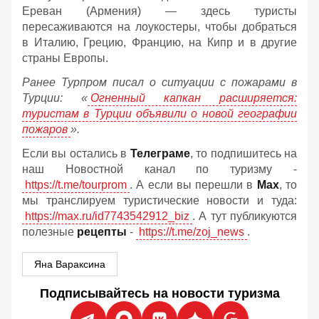
Ереван (Армения) — здесь туристы
пересаживаются на лоукостеры, чтобы добраться
в Италию, Грецию, Францию, на Кипр и в другие
страны Европы.
Ранее Турпром писал о ситуации с пожарами в
Турции: «
Огненный капкан расширяется:
туристам в Турции объявили о новой географии
пожаров
».
Если вы остались в
Телеграме
, то подпишитесь на
наш Новостной канал по туризму -
https://t.me/tourprom
. А если вы перешли в
Мах
, то
мы транслируем туристические новости и туда:
https://max.ru/id7743542912_biz
. А тут публикуются
полезные
рецепты
-
https://t.me/zoj_news
.
Яна Вараксина
Подписывайтесь на новости туризма