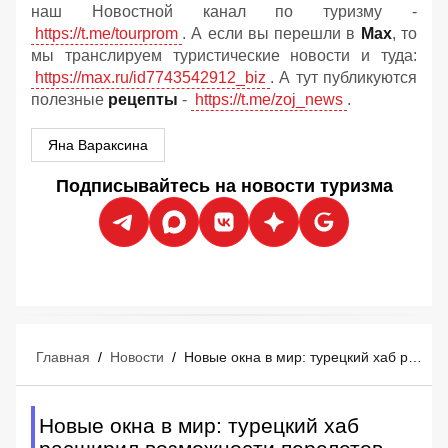
наш Новостной канал по туризму -
https://t.me/tourprom
. А если вы перешли в
Мах
, то
мы транслируем туристические новости и туда:
https://max.ru/id7743542912_biz
. А тут публикуются
полезные
рецепты
-
https://t.me/zoj_news
.
Яна Вараксина
Подписывайтесь на новости туризма
Главная
/
Новости
/
Новые окна в мир: турецкий хаб расширил возможности перелетов для россиян
Новые окна в мир: турецкий хаб