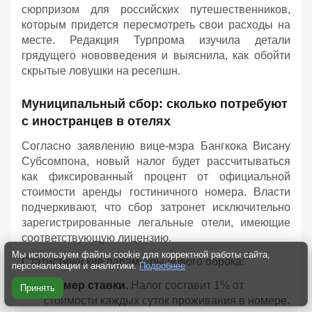
сюрпризом для российских путешественников,
которым придется пересмотреть свои расходы на
месте. Редакция Турпрома изучила детали
грядущего нововведения и выяснила, как обойти
скрытые ловушки на ресепшн.
Муниципальный сбор: сколько потребуют
с иностранцев в отелях
Согласно заявлению вице-мэра Бангкока Висану
Субсомпона, новый налог будет рассчитываться
как фиксированный процент от официальной
стоимости аренды гостиничного номера. Власти
подчеркивают, что сбор затронет исключительно
зарегистрированные легальные отели, имеющие
соответствующую лицензию.
Мы используем файлы cookie для корректной работы сайта,
Статистические параметры нового оброка:
персонализации и аналитики.
Подробнее
Размер ставки.
Налог составит 1% от
Принять
стоимости каждых суток проживания в номере.