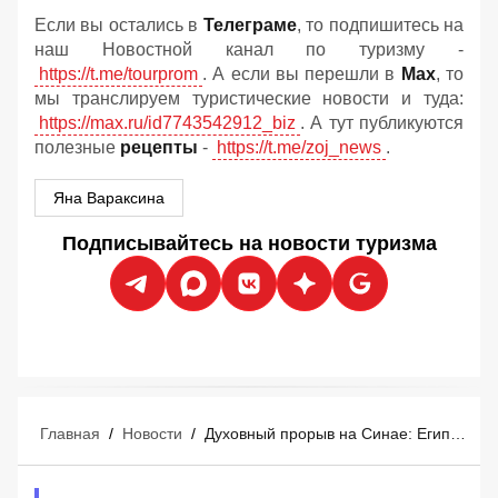
Если вы остались в
Телеграме
, то подпишитесь на
наш Новостной канал по туризму -
https://t.me/tourprom
. А если вы перешли в
Мах
, то
мы транслируем туристические новости и туда:
https://max.ru/id7743542912_biz
. А тут публикуются
полезные
рецепты
-
https://t.me/zoj_news
.
Яна Вараксина
Подписывайтесь на новости туризма
Главная
/
Новости
/
Духовный прорыв на Синае: Египет открыл обновленный Сант-Катрин для туристов