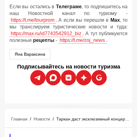
Если вы остались в
Телеграме
, то подпишитесь на
наш Новостной канал по туризму -
https://t.me/tourprom
. А если вы перешли в
Мах
, то
мы транслируем туристические новости и туда:
https://max.ru/id7743542912_biz
. А тут публикуются
полезные
рецепты
-
https://t.me/zoj_news
.
Яна Вараксина
Подписывайтесь на новости туризма
Главная
/
Новости
/
Таркан даст эксклюзивный концерт в Мармарисе 29 августа: российские туристы уже покупают билеты