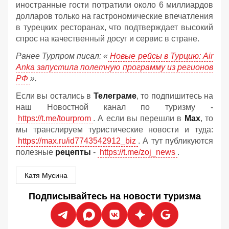
иностранные гости потратили около 6 миллиардов
долларов только на гастрономические впечатления
в турецких ресторанах, что подтверждает высокий
спрос на качественный досуг и сервис в стране.
Ранее Турпром писал: «
Новые рейсы в Турцию: Air
Anka запустила полетную программу из регионов
РФ
».
Если вы остались в
Телеграме
, то подпишитесь на
наш Новостной канал по туризму -
https://t.me/tourprom
. А если вы перешли в
Мах
, то
мы транслируем туристические новости и туда:
https://max.ru/id7743542912_biz
. А тут публикуются
полезные
рецепты
-
https://t.me/zoj_news
.
Катя Мусина
Подписывайтесь на новости туризма