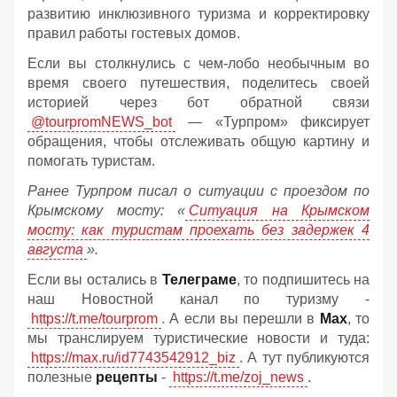
развитию инклюзивного туризма и корректировку
правил работы гостевых домов.
Если вы столкнулись с чем-лобо необычным во
время своего путешествия, поделитесь своей
историей через бот обратной связи
@tourpromNEWS_bot
— «Турпром» фиксирует
обращения, чтобы отслеживать общую картину и
помогать туристам.
Ранее Турпром писал о ситуации с проездом по
Крымскому мосту:
«
Ситуация на Крымском
мосту: как туристам проехать без задержек 4
августа
».
Если вы остались в
Телеграме
, то подпишитесь на
наш Новостной канал по туризму -
https://t.me/tourprom
. А если вы перешли в
Мах
, то
мы транслируем туристические новости и туда:
https://max.ru/id7743542912_biz
. А тут публикуются
полезные
рецепты
-
https://t.me/zoj_news
.