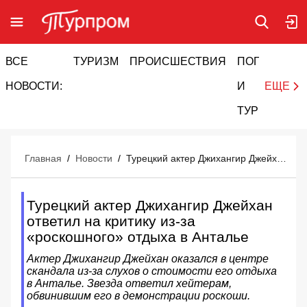
ВСЕ
ТУРИЗМ
ПРОИСШЕСТВИЯ
ПОГОДА
И
НОВОСТИ:
И
ЕЩЕ
ТУРИЗМ
Главная
/
Новости
/
Турецкий актер Джихангир Джейхан ответил на критику из-за «роскошного» отдыха в Анталье
Турецкий актер Джихангир Джейхан
ответил на критику из-за
«роскошного» отдыха в Анталье
Актер Джихангир Джейхан оказался в центре
скандала из-за слухов о стоимости его отдыха
в Анталье. Звезда ответил хейтерам,
обвинившим его в демонстрации роскоши.