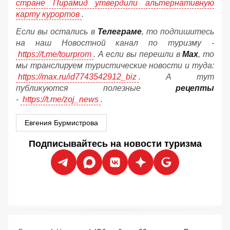
стране Пирамид утвердили альтернативную
карту курортов
.
Если вы остались в
Телеграме
, то подпишитесь
на наш Новостной канал по туризму -
https://t.me/tourprom
. А если вы перешли в
Мах
, то
мы транслируем туристические новости и туда:
https://max.ru/id7743542912_biz
. А тут
публикуются полезные
рецепты
-
https://t.me/zoj_news
.
Евгения Бурмистрова
Подписывайтесь на новости туризма