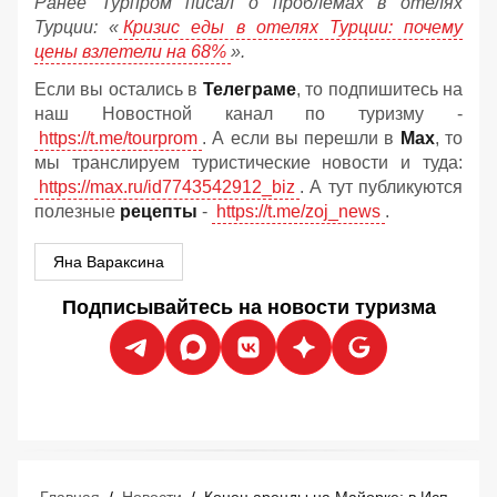
Ранее Турпром писал о проблемах в отелях
Турции: «
Кризис еды в отелях Турции: почему
цены взлетели на 68%
».
Если вы остались в
Телеграме
, то подпишитесь на
наш Новостной канал по туризму -
https://t.me/tourprom
. А если вы перешли в
Мах
, то
мы транслируем туристические новости и туда:
https://max.ru/id7743542912_biz
. А тут публикуются
полезные
рецепты
-
https://t.me/zoj_news
.
Яна Вараксина
Подписывайтесь на новости туризма