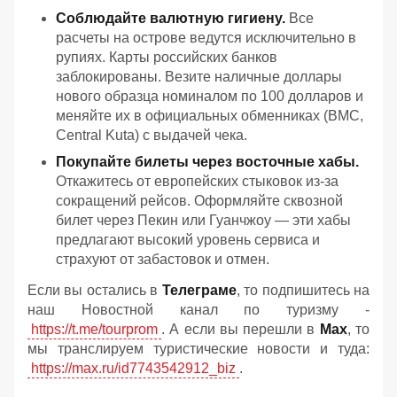
Соблюдайте валютную гигиену.
Все
расчеты на острове ведутся исключительно в
рупиях. Карты российских банков
заблокированы. Везите наличные доллары
нового образца номиналом по 100 долларов и
меняйте их в официальных обменниках (BMC,
Central Kuta) с выдачей чека.
Покупайте билеты через восточные хабы.
Откажитесь от европейских стыковок из-за
сокращений рейсов. Оформляйте сквозной
билет через Пекин или Гуанчжоу — эти хабы
предлагают высокий уровень сервиса и
страхуют от забастовок и отмен.
Если вы остались в
Телеграме
, то подпишитесь на
наш Новостной канал по туризму -
https://t.me/tourprom
. А если вы перешли в
Мах
, то
мы транслируем туристические новости и туда:
https://max.ru/id7743542912_biz
.