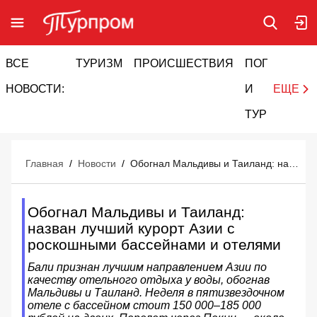
ВСЕ
ТУРИЗМ
ПРОИСШЕСТВИЯ
ПОГОДА
И
НОВОСТИ:
И
ЕЩЕ
ТУРИЗМ
Главная
/
Новости
/
Обогнал Мальдивы и Таиланд: назван лучший курорт Азии с роскошными бассейнами и отелями
Обогнал Мальдивы и Таиланд:
назван лучший курорт Азии с
роскошными бассейнами и отелями
Бали признан лучшим направлением Азии по
качеству отельного отдыха у воды, обогнав
Мальдивы и Таиланд. Неделя в пятизвездочном
отеле с бассейном стоит 150 000–185 000