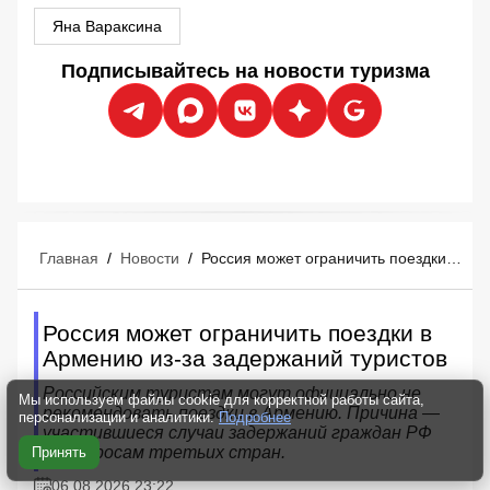
Яна Вараксина
Подписывайтесь на новости туризма
Главная
/
Новости
/
Россия может ограничить поездки в Армению из-за задержаний туристов
Россия может ограничить поездки в
Армению из-за задержаний туристов
Российским туристам могут официально не
Мы используем файлы cookie для корректной работы сайта,
рекомендовать поездки в Армению. Причина —
персонализации и аналитики.
Подробнее
участившиеся случаи задержаний граждан РФ
по запросам третьих стран.
Принять
06.08.2026 23:22