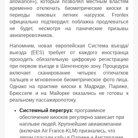
allowance»), который позволял местным властям
временно отключать биометрические киоски в
периоды пиковых летних нагрузок. Frontex
официально подтвердил: поблажка продлеваться
не будет, несмотря на панические призывы
авиаперевозчиков.
Напомним, новая европейская Система въезда/
выезда (EES) требует от каждого иностранца
проходить обязательную цифровую регистрацию
при первом въезде в Шенгенскую зону. Процедура
включает сканирование четырех отпечатков
пальцев и мгновенное биометрическое фото лица.
Однако на практике киоски в Мадриде, Париже,
Брюсселе и на Майорке оказались не готовы к
реальному пассажиропотоку.
Системный перегруз:
программное
обеспечение киосков регулярно зависает при
наплыве людей. Крупнейшие авиакомпании
(включая Air France-KLM) признались, что
летом спасали хабы в Париже и Амстердаме