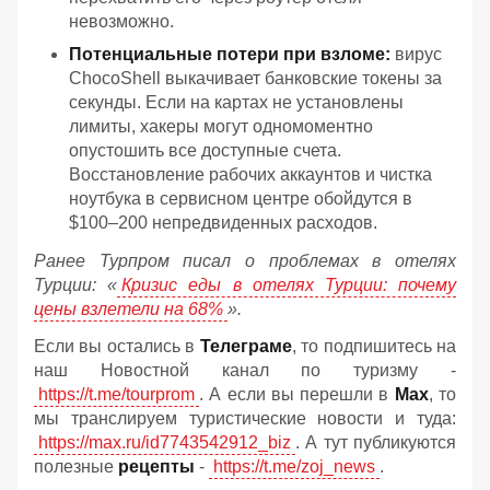
невозможно.
Потенциальные потери при взломе:
вирус
ChocoShell выкачивает банковские токены за
секунды. Если на картах не установлены
лимиты, хакеры могут одномоментно
опустошить все доступные счета.
Восстановление рабочих аккаунтов и чистка
ноутбука в сервисном центре обойдутся в
$100–200 непредвиденных расходов.
Ранее Турпром писал о проблемах в отелях
Турции: «
Кризис еды в отелях Турции: почему
цены взлетели на 68%
».
Если вы остались в
Телеграме
, то подпишитесь на
наш Новостной канал по туризму -
https://t.me/tourprom
. А если вы перешли в
Мах
, то
мы транслируем туристические новости и туда:
https://max.ru/id7743542912_biz
. А тут публикуются
полезные
рецепты
-
https://t.me/zoj_news
.