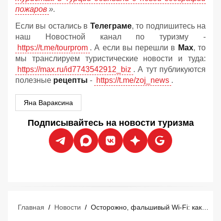
пожаров
».
Если вы остались в
Телеграме
, то подпишитесь на
наш Новостной канал по туризму -
https://t.me/tourprom
. А если вы перешли в
Мах
, то
мы транслируем туристические новости и туда:
https://max.ru/id7743542912_biz
. А тут публикуются
полезные
рецепты
-
https://t.me/zoj_news
.
Яна Вараксина
Подписывайтесь на новости туризма
Главная
/
Новости
/
Осторожно, фальшивый Wi-Fi: как хакеры воруют деньги у туристов прямо в отелях