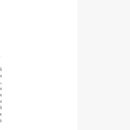
й
и
,
и
я
и
й
х
в