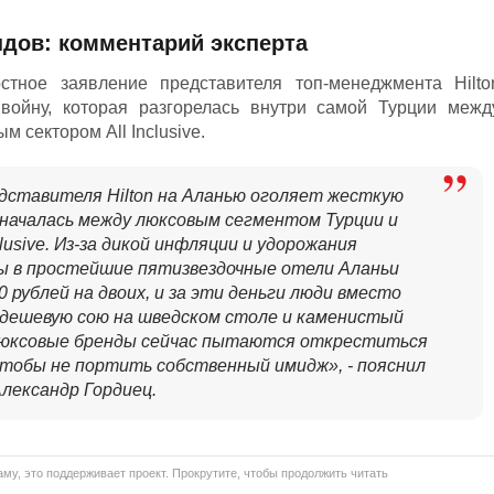
дов: комментарий эксперта
стное заявление представителя топ-менеджмента Hilto
войну, которая разгорелась внутри самой Турции межд
 сектором All Inclusive.
дставителя Hilton на Аланью оголяет жесткую
 началась между люксовым сегментом Турции и
usive. Из-за дикой инфляции и удорожания
вы в простейшие пятизвездочные отели Аланьи
0 рублей на двоих, и за эти деньги люди вместо
 дешевую сою на шведском столе и каменистый
 Люксовые бренды сейчас пытаются откреститься
тобы не портить собственный имидж», - пояснил
лександр Гордиец.
му, это поддерживает проект. Прокрутите, чтобы продолжить читать