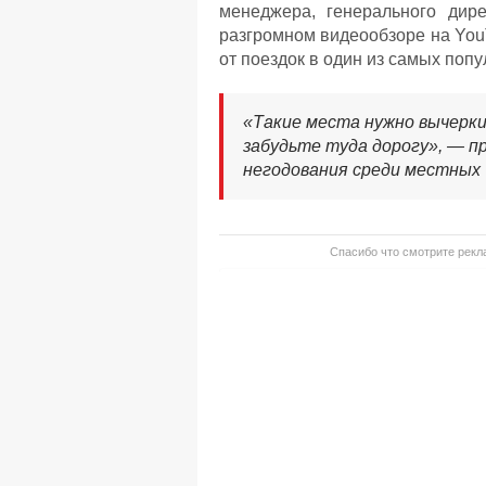
менеджера, генерального дир
разгромном видеообзоре на YouT
от поездок в один из самых поп
«Такие места нужно вычерки
забудьте туда дорогу», — пр
негодования среди местных ч
Спасибо что смотрите рекла