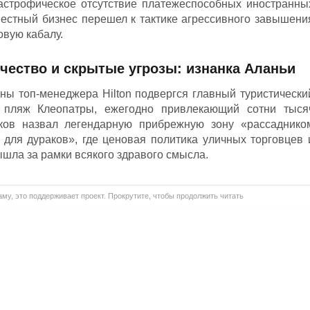
тастрофическое отсутствие платежеспособных иностранны
местный бизнес перешел к тактике агрессивного завышени
овую кабалу.
чество и скрытые угрозы: изнанка Аланьи
оны топ-менеджера Hilton подвергся главный туристически
 пляж Клеопатры, ежегодно привлекающий сотни тыся
ков назвал легендарную прибрежную зону «рассаднико
 для дураков», где ценовая политика уличных торговцев 
шла за рамки всякого здравого смысла.
му, это поддерживает проект. Прокрутите, чтобы продолжить читать