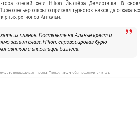
ектора отелей сети Hilton Йылгёра Демирташа. В свое
ube отельер открыто призвал туристов навсегда отказатьс
улярных регионов Антальи.
вать из планов. Поставьте на Аланье крест и
ямо заявил глава Hilton, спровоцировав бурю
иновников и владельцев бизнеса.
му, это поддерживает проект. Прокрутите, чтобы продолжить читать