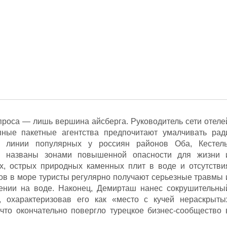
роса — лишь вершина айсберга. Руководитель сети отеле
пные пакетные агентства предпочитают умалчивать рад
 линии популярных у россиян районов Оба, Кестель
 названы зонами повышенной опасности для жизни 
ых, острых природных каменных плит в воде и отсутстви
в в море туристы регулярно получают серьезные травмы 
нии на воде. Наконец, Демирташ нанес сокрушительны
, охарактеризовав его как «место с кучей нераскрыты
что окончательно повергло турецкое бизнес-сообщество 