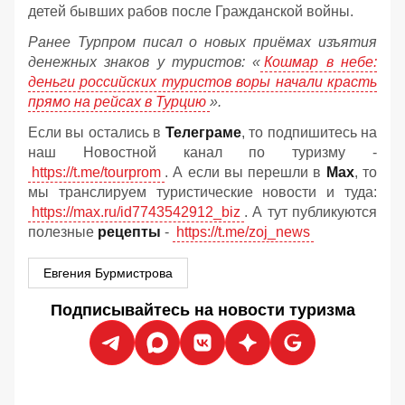
детей бывших рабов после Гражданской войны.
Ранее Турпром писал о новых приёмах изъятия
денежных знаков у туристов:
«
Кошмар в небе:
деньги российских туристов воры начали красть
прямо на рейсах в Турцию
».
Если вы остались в
Телеграме
, то подпишитесь на
наш Новостной канал по туризму -
https://t.me/tourprom
. А если вы перешли в
Мах
, то
мы транслируем туристические новости и туда:
https://max.ru/id7743542912_biz
. А тут публикуются
полезные
рецепты
-
https://t.me/zoj_news
Евгения Бурмистрова
Подписывайтесь на новости туризма