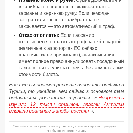
Правило колес и ручек:
Сумка должна войти
в калибратор полностью, включая колеса,
карманы и верхнюю ручку. Если чемодан
застрял или крышка калибратора не
закрывается — это автоматический штраф.
Отказ от оплаты:
Если пассажир
отказывается оплатить штраф на гейте картой
(наличные в аэропортах ЕС сейчас
практически не принимают), авиакомпания
имеет полное право аннулировать посадочный
талон и снять туриста с рейса без компенсации
стоимости билета.
Если же вы рассматриваете варианты отдыха в
Турции, то узнайте, чем сейчас в основном там
недовольны российские туристы: «
Нейросеть
изучила 12 тысяч отзывов: власти Антальи
вскрыли реальные жалобы россиян
».
Спасибо что смотрите рекламу, это поддерживает проект. Прокрутите,
чтобы продолжить читать