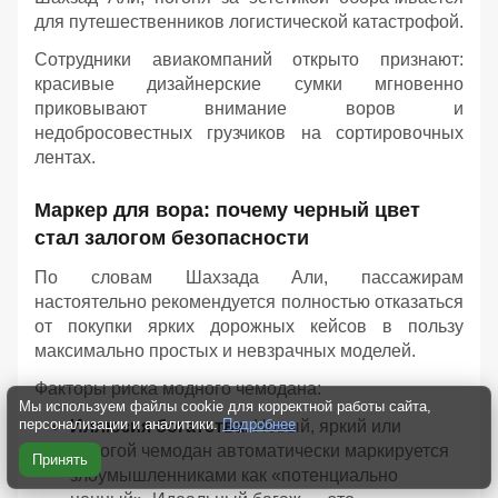
для путешественников логистической катастрофой.
Сотрудники авиакомпаний открыто признают:
красивые дизайнерские сумки мгновенно
приковывают внимание воров и
недобросовестных грузчиков на сортировочных
лентах.
Маркер для вора: почему черный цвет
стал залогом безопасности
По словам Шахзада Али, пассажирам
настоятельно рекомендуется полностью отказаться
от покупки ярких дорожных кейсов в пользу
максимально простых и невзрачных моделей.
Факторы риска модного чемодана:
Мы используем файлы cookie для корректной работы сайта,
персонализации и аналитики.
Подробнее
Иллюзия богатства.
Новый, яркий или
дорогой чемодан автоматически маркируется
Принять
злоумышленниками как «потенциально