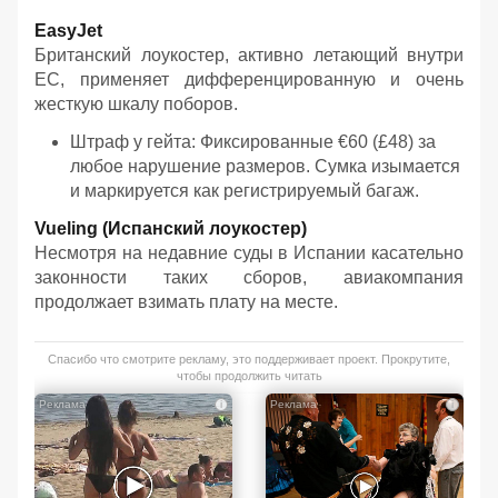
EasyJet
Британский лоукостер, активно летающий внутри
ЕС, применяет дифференцированную и очень
жесткую шкалу поборов.
Штраф у гейта: Фиксированные €60 (£48) за
любое нарушение размеров. Сумка изымается
и маркируется как регистрируемый багаж.
Vueling (Испанский лоукостер)
Несмотря на недавние суды в Испании касательно
законности таких сборов, авиакомпания
продолжает взимать плату на месте.
Спасибо что смотрите рекламу, это поддерживает проект. Прокрутите,
чтобы продолжить читать
i
i