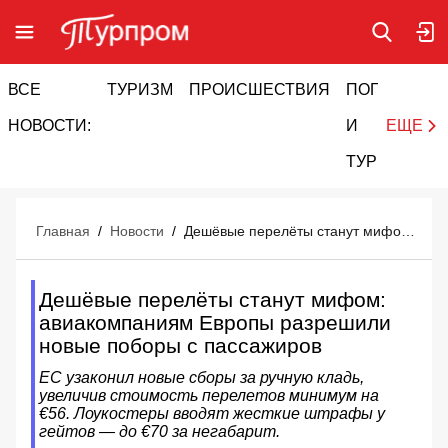
ВСЕ
ТУРИЗМ
ПРОИСШЕСТВИЯ
ПОГОДА
И
НОВОСТИ:
И
ЕЩЕ
ТУРИЗМ
Главная
/
Новости
/
Дешёвые перелёты станут мифом: авиакомпаниям Европы разрешили новые поборы с пассажиров
Дешёвые перелёты станут мифом:
авиакомпаниям Европы разрешили
новые поборы с пассажиров
ЕС узаконил новые сборы за ручную кладь,
увеличив стоимость перелетов минимум на
€56. Лоукостеры вводят жесткие штрафы у
гейтов — до €70 за негабарит.