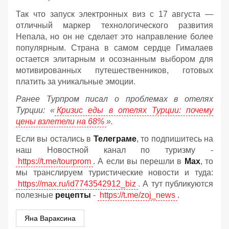
Так что запуск электронных виз с 17 августа —
отличный маркер технологического развития
Непала, но он не сделает это направление более
популярным. Страна в самом сердце Гималаев
остается элитарным и осознанным выбором для
мотивированных путешественников, готовых
платить за уникальные эмоции.
Ранее Турпром писал о проблемах в отелях
Турции: «
Кризис еды в отелях Турции: почему
цены взлетели на 68%
».
Если вы остались в
Телеграме
, то подпишитесь на
наш Новостной канал по туризму -
https://t.me/tourprom
. А если вы перешли в
Мах
, то
мы транслируем туристические новости и туда:
https://max.ru/id7743542912_biz
. А тут публикуются
полезные
рецепты
-
https://t.me/zoj_news
.
Яна Вараксина