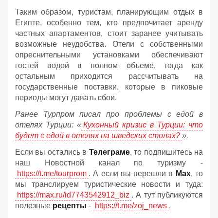
Таким образом, туристам, планирующим отдых в
Египте, особенно тем, кто предпочитает аренду
частных апартаментов, стоит заранее учитывать
возможные неудобства. Отели с собственными
опреснительными установками обеспечивают
гостей водой в полном объеме, тогда как
остальным приходится рассчитывать на
государственные поставки, которые в пиковые
периоды могут давать сбои.
Ранее Турпром писал про проблемы с едой в
отелях Турции: «
Кухонный кризис в Турции: что
будет с едой в отелях на шведских столах?
».
Если вы остались в
Телеграме
, то подпишитесь на
наш Новостной канал по туризму -
https://t.me/tourprom
. А если вы перешли в
Мах
, то
мы транслируем туристические новости и туда:
https://max.ru/id7743542912_biz
. А тут публикуются
полезные
рецепты
-
https://t.me/zoj_news
.