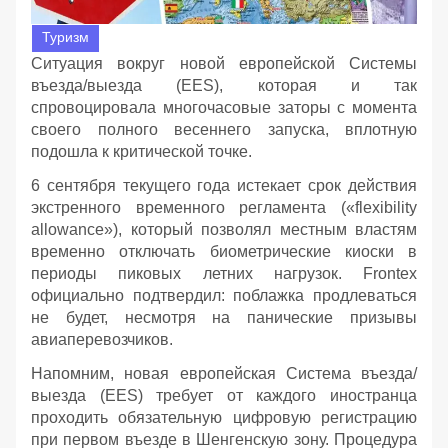
Туризм
Ситуация вокруг новой европейской Системы
въезда/выезда (EES), которая и так
спровоцировала многочасовые заторы с момента
своего полного весеннего запуска, вплотную
подошла к критической точке.
6 сентября текущего года истекает срок действия
экстренного временного регламента («flexibility
allowance»), который позволял местным властям
временно отключать биометрические киоски в
периоды пиковых летних нагрузок. Frontex
официально подтвердил: поблажка продлеваться
не будет, несмотря на панические призывы
авиаперевозчиков.
Напомним, новая европейская Система въезда/
выезда (EES) требует от каждого иностранца
проходить обязательную цифровую регистрацию
при первом въезде в Шенгенскую зону. Процедура