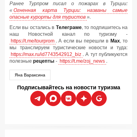
Ранее Турпром писал о пожарах в Турции:
«
Огненная карта Турции: названы самые
опасные курорты для туристов
».
Если вы остались в
Телеграме
, то подпишитесь на
наш Новостной канал по туризму -
https://t.me/tourprom
. А если вы перешли в
Мах
, то
мы транслируем туристические новости и туда:
https://max.ru/id7743542912_biz
. А тут публикуются
полезные
рецепты
-
https://t.me/zoj_news
.
Яна Вараксина
Подписывайтесь на новости туризма