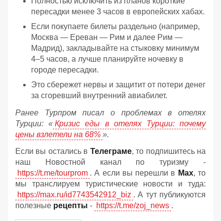
Полностью исключить из планов короткие
пересадки менее 3 часов в европейских хабах.
Если покупаете билеты раздельно (например,
Москва — Ереван — Рим и далее Рим —
Мадрид), закладывайте на стыковку минимум
4–5 часов, а лучше планируйте ночевку в
городе пересадки.
Это сбережет нервы и защитит от потери денег
за сгоревший внутренний авиабилет.
Ранее Турпром писал о проблемах в отелях
Турции: «
Кризис еды в отелях Турции: почему
цены взлетели на 68%
».
Если вы остались в
Телеграме
, то подпишитесь на
наш Новостной канал по туризму -
https://t.me/tourprom
. А если вы перешли в
Мах
, то
мы транслируем туристические новости и туда:
https://max.ru/id7743542912_biz
. А тут публикуются
полезные
рецепты
-
https://t.me/zoj_news
.