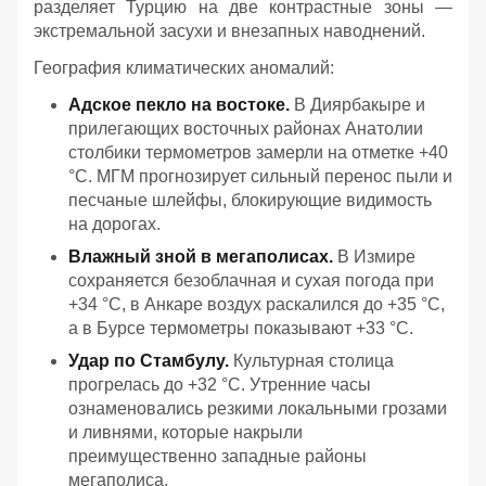
разделяет Турцию на две контрастные зоны —
экстремальной засухи и внезапных наводнений.
География климатических аномалий:
Адское пекло на востоке.
В Диярбакыре и
прилегающих восточных районах Анатолии
столбики термометров замерли на отметке +40
°C. МГМ прогнозирует сильный перенос пыли и
песчаные шлейфы, блокирующие видимость
на дорогах.
Влажный зной в мегаполисах.
В Измире
сохраняется безоблачная и сухая погода при
+34 °C, в Анкаре воздух раскалился до +35 °C,
а в Бурсе термометры показывают +33 °C.
Удар по Стамбулу.
Культурная столица
прогрелась до +32 °C. Утренние часы
ознаменовались резкими локальными грозами
и ливнями, которые накрыли
преимущественно западные районы
мегаполиса.