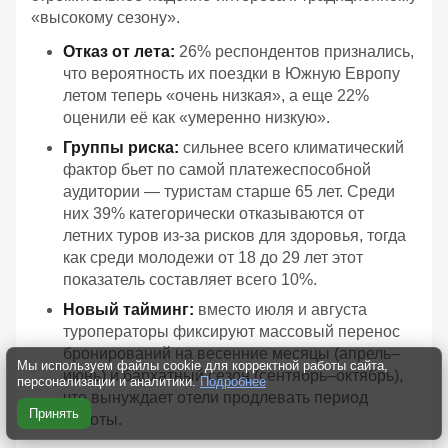
«высокому сезону».
Отказ от лета:
26% респондентов признались,
что вероятность их поездки в Южную Европу
летом теперь «очень низкая», а еще 22%
оценили её как «умеренно низкую».
Группы риска:
сильнее всего климатический
фактор бьет по самой платежеспособной
аудитории — туристам старше 65 лет. Среди
них 39% категорически отказываются от
летних туров из-за рисков для здоровья, тогда
как среди молодежи от 18 до 29 лет этот
показатель составляет всего 10%.
Новый тайминг:
вместо июля и августа
туроператоры фиксируют массовый перенос
бронирований на весенние месяцы (апрель–
Мы используем файлы cookie для корректной работы сайта,
июнь) и бархатный сезон (сентябрь–октябрь),
персонализации и аналитики.
Подробнее
что вынуждает отели продлевать период
Принять
работы.