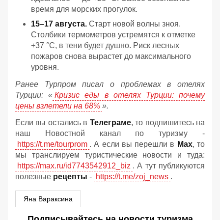
время для морских прогулок.
15–17 августа.
Старт новой волны зноя.
Столбики термометров устремятся к отметке
+37 °C, в тени будет душно. Риск лесных
пожаров снова вырастет до максимального
уровня.
Ранее Турпром писал о проблемах в отелях
Турции: «
Кризис еды в отелях Турции: почему
цены взлетели на 68%
».
Если вы остались в
Телеграме
, то подпишитесь на
наш Новостной канал по туризму -
https://t.me/tourprom
. А если вы перешли в
Мах
, то
мы транслируем туристические новости и туда:
https://max.ru/id7743542912_biz
. А тут публикуются
полезные
рецепты
-
https://t.me/zoj_news
.
Яна Вараксина
Подписывайтесь на новости туризма