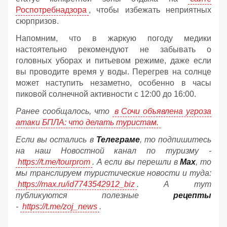
Роспотребнадзора
, чтобы избежать неприятных
сюрпризов.
Напомним, что в жаркую погоду медики
настоятельно рекомендуют не забывать о
головных уборах и питьевом режиме, даже если
вы проводите время у воды. Перегрев на солнце
может наступить незаметно, особенно в часы
пиковой солнечной активности с 12:00 до 16:00.
Ранее сообщалось, что
в Сочи объявлена угроза
атаки БПЛА: что делать туристам.
Если вы остались в
Телеграме
, то подпишитесь
на наш Новостной канал по туризму -
https://t.me/tourprom
. А если вы перешли в
Мах
, то
мы транслируем туристические новости и туда:
https://max.ru/id7743542912_biz
. А тут
публикуются полезные
рецепты
-
https://t.me/zoj_news
.