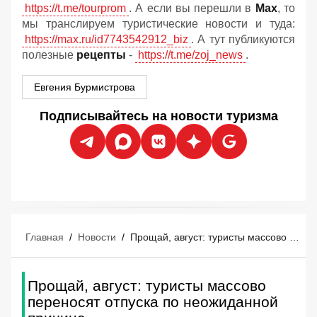
https://t.me/tourprom
. А если вы перешли в
Мах
, то
мы транслируем туристические новости и туда:
https://max.ru/id7743542912_biz
. А тут публикуются
полезные
рецепты
-
https://t.me/zoj_news
.
Евгения Бурмистрова
Подписывайтесь на новости туризма
Главная
/
Новости
/
Прощай, август: туристы массово переносят отпуска по неожиданной причине
Прощай, август: туристы массово
переносят отпуска по неожиданной