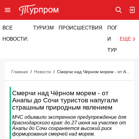
ВСЕ
ТУРИЗМ
ПРОИСШЕСТВИЯ
ПОГОДА
И
НОВОСТИ:
И
ЕЩЕ
ТУРИЗМ
Главная
/
Новости
/
Смерчи над Чёрном морем - от Анапы до Сочи туристов напугали страшным природным явлением
Смерчи над Чёрном морем - от
Анапы до Сочи туристов напугали
страшным природным явлением
МЧС объявило экстренное предупреждение для
Краснодарского края: до 27 июня на участке от
Анапы до Сочи сохраняется высокий риск
формирования смерчей над морем.