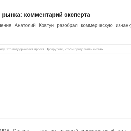
рынка: комментарий эксперта
ления Анатолий Ковтун разобрал коммерческую изнанк
му, это поддерживает проект. Прокрутите, чтобы продолжить читать
AIDA Cruises — это не разовый маркетинговый ход, 