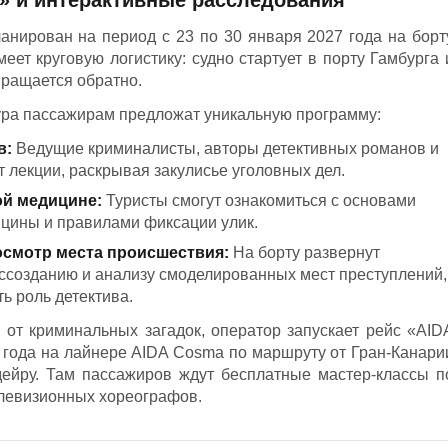
анирован на период с 23 по 30 января 2027 года на борт
ет круговую логистику: судно стартует в порту Гамбурга 
вращается обратно.
тура пассажирам предложат уникальную программу:
в:
Ведущие криминалисты, авторы детективных романов и
 лекции, раскрывая закулисье уголовных дел.
ой медицине:
Туристы смогут ознакомиться с основами
цины и правилами фиксации улик.
осмотр места происшествия:
На борту развернут
оссозданию и анализу смоделированных мест преступлений,
ь роль детектива.
к от криминальных загадок, оператор запускает рейс «AID
7 года на лайнере AIDA Cosma по маршруту от Гран-Канари
дейру. Там пассажиров ждут бесплатные мастер-классы п
телевизионных хореографов.