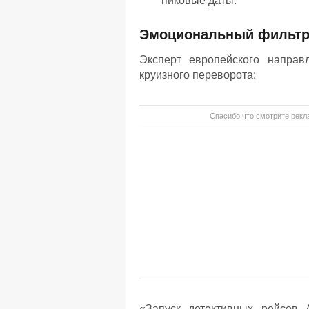
пиковые даты.
Эмоциональный фильтр 
Эксперт европейского направ
круизного переворота:
Спасибо что смотрите рекла
«Запуск детективных рейсов 