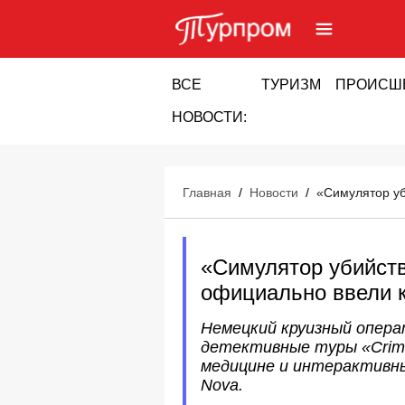
ВСЕ
ТУРИЗМ
ПРОИСШ
НОВОСТИ:
Главная
/
Новости
/
«Симулятор уб
«Симулятор убийств
официально ввели 
Немецкий круизный операт
детективные туры «Crime
медицине и интерактивны
Nova.