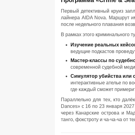
Первый детективный круиз запл
лайнера AIDA Nova. Маршрут име
после недельного плавания воз
В рамках этого криминального 
Изучение реальных кейсо
ведущие подкастов проведут
Мастер-классы по судебн
современной судебной меди
Симулятор убийства или 
интерактивные ателье по в
где каждый сможет примерит
Параллельно для тех, кто далё
Dances» с 16 по 23 января 202
через Канарские острова и Ма
танго, фокстроту и ча-ча-ча от 