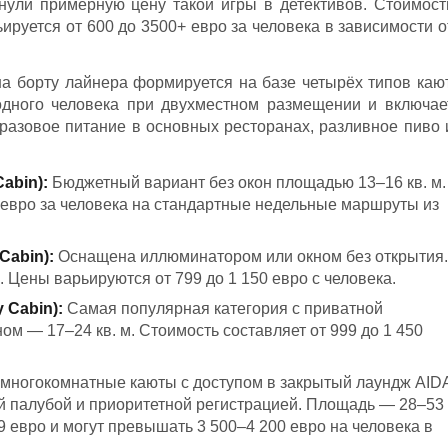
нули примерную цену такой игры в детективов. Стоимост
ируется от 600 до 3500+ евро за человека в зависимости о
а борту лайнера формируется на базе четырёх типов кают
одного человека при двухместном размещении и включае
рёхразовое питание в основных ресторанах, разливное пиво 
abin):
Бюджетный вариант без окон площадью 13–16 кв. м.
0 евро за человека на стандартные недельные маршруты из
Cabin):
Оснащена иллюминатором или окном без открытия.
. Цены варьируются от 799 до 1 150 евро с человека.
 Cabin):
Самая популярная категория с приватной
ом — 17–24 кв. м. Стоимость составляет от 999 до 1 450
ногокомнатные каюты с доступом в закрытый лаундж AID
й палубой и приоритетной регистрацией. Площадь — 28–53
99 евро и могут превышать 3 500–4 200 евро на человека в