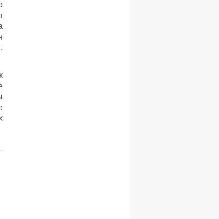
р
а
а
н
,
к
е
ы
е
х