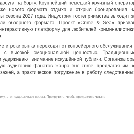
досуга на борту. Крупнейший немецкий круизный операто
ске нового формата отдыха и открыл бронирования н
ы сезона 2027 года. Индустрия гостеприимства выходит з
ли обзорного формата. Проект «Crime & Sea» призва
интерактивную платформу для любителей криминалистики
.
ие игроки рынка переходят от конвейерного обслуживания 
 с высокой эмоциональной ценностью. Традиционны
е удерживают внимание искушённой публики. Организатор
ую аудиторию фанатов жанра true crime, предлагая им н
зажей, а практическое погружение в работу следственны
му, это поддерживает проект. Прокрутите, чтобы продолжить читать