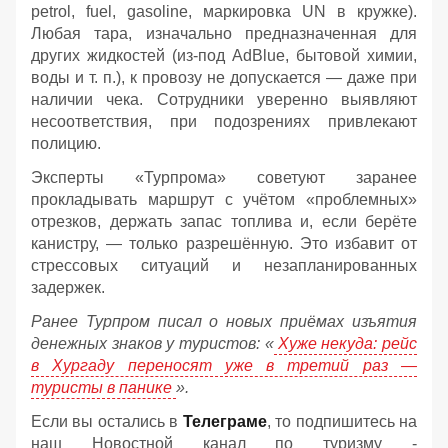
petrol, fuel, gasoline, маркировка UN в кружке).
Любая тара, изначально предназначенная для
других жидкостей (из‑под AdBlue, бытовой химии,
воды и т. п.), к провозу не допускается — даже при
наличии чека. Сотрудники уверенно выявляют
несоответствия, при подозрениях привлекают
полицию.
Эксперты «Турпрома» советуют заранее
прокладывать маршрут с учётом «проблемных»
отрезков, держать запас топлива и, если берёте
канистру, — только разрешённую. Это избавит от
стрессовых ситуаций и незапланированных
задержек.
Ранее Турпром писал о новых приёмах изъятия
денежных знаков у туристов:
«
Хуже некуда: рейс
в Хургаду переносят уже в третий раз —
туристы в панике
».
Если вы остались в
Телеграме
, то подпишитесь на
наш Новостной канал по туризму -