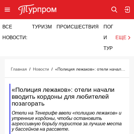
ВСЕ
ТУРИЗМ
ПРОИСШЕСТВИЯ
ПОГОДА
И
НОВОСТИ:
И
ЕЩЕ
ТУРИЗМ
Главная
/
Новости
/
«Полиция лежаков»: отели начали вводить кордоны для любителей позагорать
«Полиция лежаков»: отели начали
вводить кордоны для любителей
позагорать
Отели на Тенерифе ввели «полицию лежаков» и
утренние кордоны, чтобы остановить
агрессивную борьбу туристов за лучшие места
у бассейнов на рассвете.