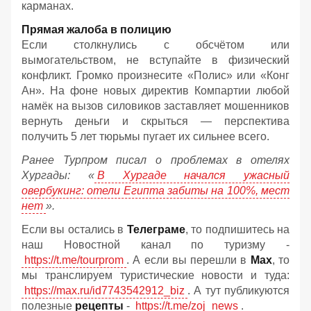
карманах.
Прямая жалоба в полицию
Если столкнулись с обсчётом или
вымогательством, не вступайте в физический
конфликт. Громко произнесите «Полис» или «Конг
Ан». На фоне новых директив Компартии любой
намёк на вызов силовиков заставляет мошенников
вернуть деньги и скрыться — перспектива
получить 5 лет тюрьмы пугает их сильнее всего.
Ранее Турпром писал о проблемах в отелях
Хургады: «
В Хургаде начался ужасный
овербукинг: отели Египта забиты на 100%, мест
нет
».
Если вы остались в
Телеграме
, то подпишитесь на
наш Новостной канал по туризму -
https://t.me/tourprom
. А если вы перешли в
Мах
, то
мы транслируем туристические новости и туда:
https://max.ru/id7743542912_biz
. А тут публикуются
полезные
рецепты
-
https://t.me/zoj_news
.