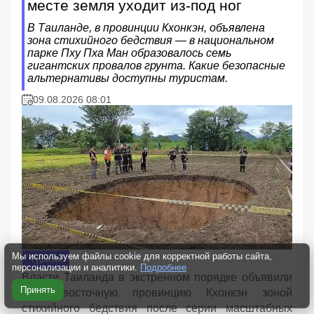
месте земля уходит из-под ног
В Таиланде, в провинции Кхонкэн, объявлена
зона стихийного бедствия — в национальном
парке Пху Пха Ман образовалось семь
гигантских провалов грунта. Какие безопасные
альтернативы доступны туристам.
09.08.2026 08:01
Мы используем файлы cookie для корректной работы сайта,
Туризм
персонализации и аналитики.
Подробнее
Власти Таиланда в экстренном порядке объявили
Принять
северо-восточную провинцию Кхонкэн зоной
стихийного бедствия после серии масштабных