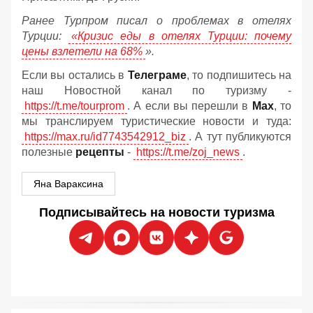
Ранее Турпром писал о проблемах в отелях
Турции:
«Кризис еды в отелях Турции: почему
цены взлетели на 68%
».
Если вы остались в
Телеграме
, то подпишитесь на
наш Новостной канал по туризму -
https://t.me/tourprom
. А если вы перешли в
Мах
, то
мы транслируем туристические новости и туда:
https://max.ru/id7743542912_biz
. А тут публикуются
полезные
рецепты
-
https://t.me/zoj_news
.
Яна Вараксина
Подписывайтесь на новости туризма