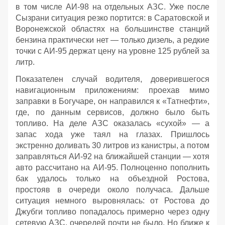
в том числе АИ‑98 на отдельных АЗС. Уже после
Сызрани ситуация резко портится: в Саратовской и
Воронежской областях на большинстве станций
бензина практически нет — только дизель, а редкие
точки с АИ‑95 держат цену на уровне 125 рублей за
литр.
Показателен случай водителя, доверившегося
навигационным приложениям: проехав мимо
заправки в Богучаре, он направился к «Татнефти»,
где, по данным сервисов, должно было быть
топливо. На деле АЗС оказалась «сухой» — а
запас хода уже таял на глазах. Пришлось
экстренно доливать 30 литров из канистры, а потом
заправляться АИ‑92 на ближайшей станции — хотя
авто рассчитано на АИ‑95. Полноценно пополнить
бак удалось только на объездной Ростова,
простояв в очереди около получаса. Дальше
ситуация немного выровнялась: от Ростова до
Джубги топливо попадалось примерно через одну
сетевую АЗС, очередей почти не было. Но ближе к