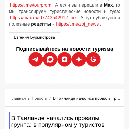
https://t.me/tourprom
. А если вы перешли в
Мах
, то
мы транслируем туристические новости и туда:
https://max.ru/id7743542912_biz
. А тут публикуются
полезные
рецепты
-
https://t.me/zoj_news
.
Евгения Бурмистрова
Подписывайтесь на новости туризма
Главная
/
Новости
/
В Таиланде начались провалы грунта: в популярном у туристов месте земля уходит из-под ног
В Таиланде начались провалы
грунта: в популярном у туристов