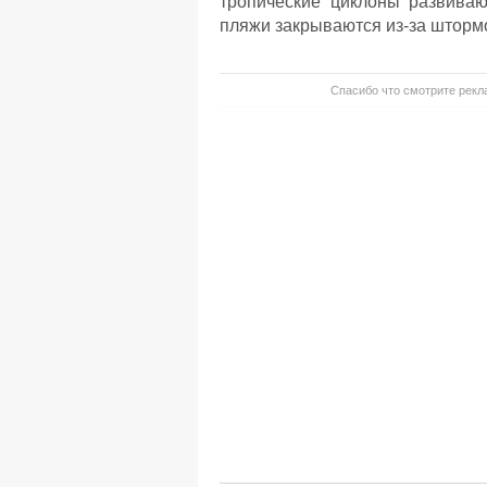
тропические циклоны развиваю
пляжи закрываются из-за шторм
Спасибо что смотрите рекла