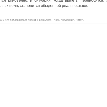
тся мгновенно, и ситуация, когда вылеты переносятся, 
овых волн, становится обыденной реальностью».
му, это поддерживает проект. Прокрутите, чтобы продолжить читать