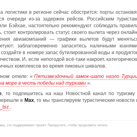
а логистики в регионе сейчас обострится: порты остановя
ся очереди из-за задержек рейсов. Российским туристам
или Бэйхае, настоятельно рекомендуют соблюдать правил
, стоит контролировать статус своего вылета через онлайн
ения авиакомпаний — графики вылетов будут менятьс
ветуют: заблаговременно запаситесь наличными юанями
 создайте в номере запас бутилированной воды и продукто
чеством. И, если непогодой всё-таки накроет, категорическ
ничных комплексов во время пиковых шквалов.
чном отеле: «
Пятизвездочный замок-шато назло Турции
на море в честь победы над турками
».
е
, то подпишитесь на наш Новостной канал по туризму 
 перешли в
Мах
, то мы транслируем туристические новости 
_biz
.
му, это поддерживает проект. Прокрутите, чтобы продолжить читать