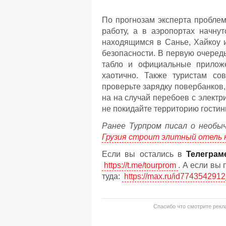
По прогнозам эксперта проблем
работу, а в аэропортах начнут
находящимся в Санье, Хайкоу 
безопасности. В первую очередь
табло и официальные прилож
хаотично. Также туристам со
проверьте зарядку повербанков,
на на случай перебоев с электри
не покидайте территорию гости
Ранее Турпром писал о необы
Грузия строит элитный отель 
Если вы остались в
Телеграм
https://t.me/tourprom
. А если вы
туда:
https://max.ru/id7743542912
Спасибо что смотрите рекла