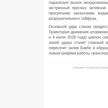
парализует рынок экскурсионны
экстренный прогноз: активная
прогретыми океанскими вод
разрушительного тайфуна.
Основной удар стихии придет
Траектория движения штормовог
и 4 июля 2026 года) циклон с
зоной удара станет главный к
пересечет залив Бакбо и обру
ломая графики работы транспорт
Спасибо что смотрите рекла