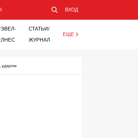
Н
ВХОД
РЭВЕЛ-
СТАТЬИ/
ЕЩЕ
ЕЛНЕС
ЖУРНАЛ
д ударом