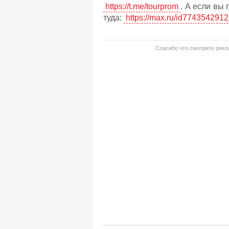
https://t.me/tourprom
. А если вы
туда:
https://max.ru/id7743542912
Спасибо что смотрите рекла