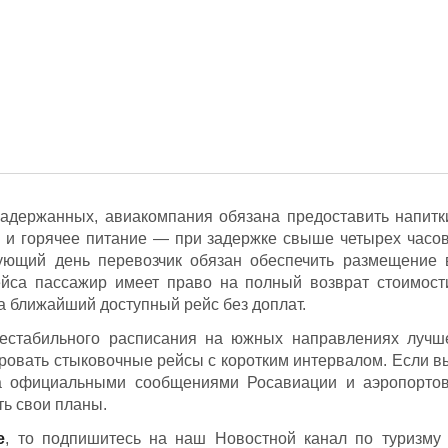
задержанных, авиакомпания обязана предоставить напитк
 и горячее питание — при задержке свыше четырех часов
ующий день перевозчик обязан обеспечить размещение 
ейса пассажир имеет право на полный возврат стоимост
а ближайший доступный рейс без доплат.
нестабильного расписания на южных направлениях лучш
ировать стыковочные рейсы с коротким интервалом. Если в
за официальными сообщениями Росавиации и аэропортов
ть свои планы.
е
, то подпишитесь на наш Новостной канал по туризму 