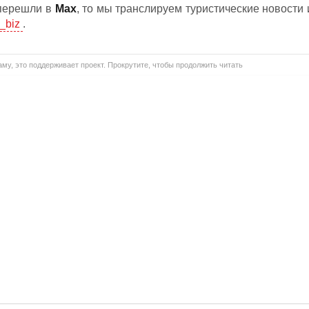
 перешли в
Мах
, то мы транслируем туристические новости 
_biz
.
му, это поддерживает проект. Прокрутите, чтобы продолжить читать