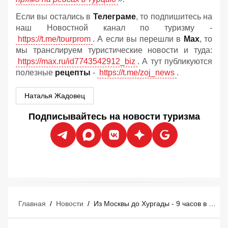
Если вы остались в
Телеграме
, то подпишитесь на
наш Новостной канал по туризму -
https://t.me/tourprom
. А если вы перешли в
Мах
, то
мы транслируем туристические новости и туда:
https://max.ru/id7743542912_biz
. А тут публикуются
полезные
рецепты
-
https://t.me/zoj_news
.
Наталья Жадовец
Подписывайтесь на новости туризма
Главная
/
Новости
/
Из Москвы до Хургады - 9 часов в полёте и почти сутки ада: шокирующие детали рейса NE 604