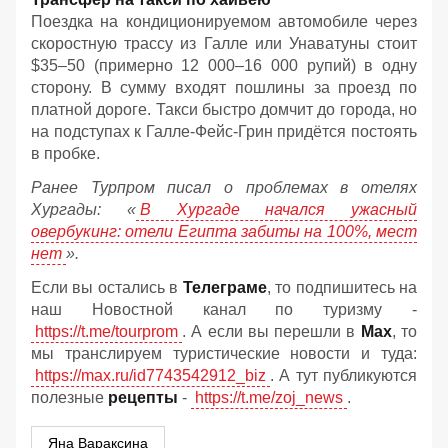
Поездка на кондиционируемом автомобиле через
скоростную трассу из Галле или Унаватуны стоит
$35–50 (примерно 12 000–16 000 рупий) в одну
сторону. В сумму входят пошлины за проезд по
платной дороге. Такси быстро домчит до города, но
на подступах к Галле-Фейс-Грин придётся постоять
в пробке.
Ранее Турпром писал о проблемах в отелях
Хургады: «
В Хургаде начался ужасный
овербукинг: отели Египта забиты на 100%, мест
нет
».
Если вы остались в
Телеграме
, то подпишитесь на
наш Новостной канал по туризму -
https://t.me/tourprom
. А если вы перешли в
Мах
, то
мы транслируем туристические новости и туда:
https://max.ru/id7743542912_biz
. А тут публикуются
полезные
рецепты
-
https://t.me/zoj_news
.
Яна Вараксина