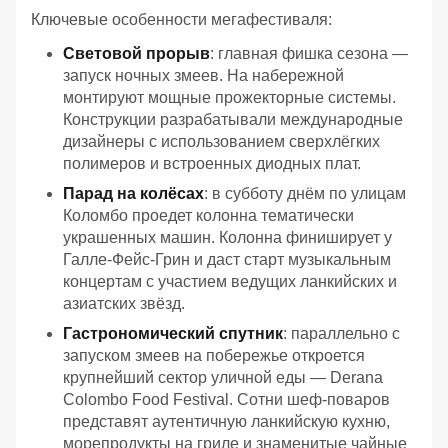
Ключевые особенности мегафестиваля:
Световой прорыв
: главная фишка сезона —
запуск ночных змеев. На набережной
монтируют мощные прожекторные системы.
Конструкции разрабатывали международные
дизайнеры с использованием сверхлёгких
полимеров и встроенных диодных плат.
Парад на колёсах
: в субботу днём по улицам
Коломбо проедет колонна тематически
украшенных машин. Колонна финиширует у
Галле-Фейс-Грин и даст старт музыкальным
концертам с участием ведущих ланкийских и
азиатских звёзд.
Гастрономический спутник
: параллельно с
запуском змеев на побережье откроется
крупнейший сектор уличной еды — Derana
Colombo Food Festival. Сотни шеф-поваров
представят аутентичную ланкийскую кухню,
морепродукты на гриле и знаменитые чайные