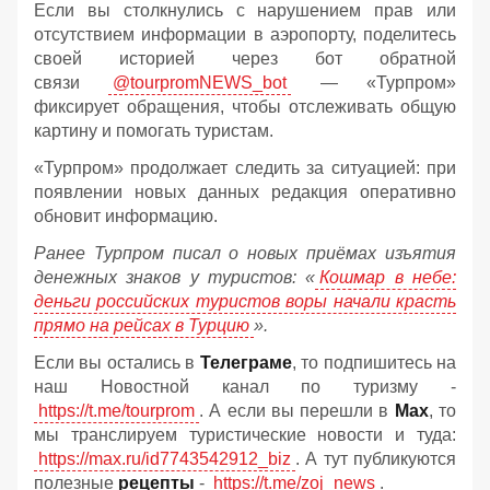
Если вы столкнулись с нарушением прав или
отсутствием информации в аэропорту, поделитесь
своей историей через бот обратной
связи
@tourpromNEWS_bot
— «Турпром»
фиксирует обращения, чтобы отслеживать общую
картину и помогать туристам.
«Турпром» продолжает следить за ситуацией: при
появлении новых данных редакция оперативно
обновит информацию.
Ранее Турпром писал о новых приёмах изъятия
денежных знаков у туристов:
«
Кошмар в небе:
деньги российских туристов воры начали красть
прямо на рейсах в Турцию
».
Если вы остались в
Телеграме
, то подпишитесь на
наш Новостной канал по туризму -
https://t.me/tourprom
. А если вы перешли в
Мах
, то
мы транслируем туристические новости и туда:
https://max.ru/id7743542912_biz
. А тут публикуются
полезные
рецепты
-
https://t.me/zoj_news
.