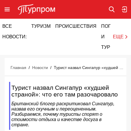
ВСЕ
ТУРИЗМ
ПРОИСШЕСТВИЯ
ПОГОДА
И
НОВОСТИ:
И
ЕЩЕ
ТУРИЗМ
Главная
/
Новости
/
Турист назвал Сингапур «худшей страной»: что его там разочаровало
Турист назвал Сингапур «худшей
страной»: что его там разочаровало
Британский блогер раскритиковал Сингапур,
назвав его скучным и переоцененным.
Разбираемся, почему туристы спорят о
стоимости отдыха и качестве досуга в
стране.