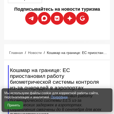
Подписывайтесь на новости туризма
Главная
/
Новости
/
Кошмар на границе: ЕС приостановил работу биометрической системы контроля из-за очередей в аэропортах
Кошмар на границе: ЕС
приостановил работу
биометрической системы контроля
из-за очередей в аэропортах
Мы используем файлы cookie для корректной работы сайта,
Евросоюз временно приостановил работу
персонализации и аналитики.
Подробнее
биометрической системы EES из-за
критических задержек в аэропортах.
Принять
Ограничения смягчены до 6 сентября для всех