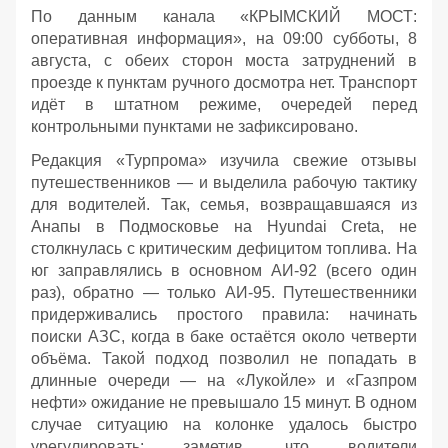
По данным канала «КРЫМСКИЙ МОСТ:
оперативная информация», на 09:00 субботы, 8
августа, с обеих сторон моста затруднений в
проезде к пунктам ручного досмотра нет. Транспорт
идёт в штатном режиме, очередей перед
контрольными пунктами не зафиксировано.
Редакция «Турпрома» изучила свежие отзывы
путешественников — и выделила рабочую тактику
для водителей. Так, семья, возвращавшаяся из
Анапы в Подмосковье на Hyundai Creta, не
столкнулась с критическим дефицитом топлива. На
юг заправлялись в основном АИ‑92 (всего один
раз), обратно — только АИ‑95. Путешественники
придерживались простого правила: начинать
поиски АЗС, когда в баке остаётся около четверти
объёма. Такой подход позволил не попадать в
длинные очереди — на «Лукойле» и «Газпром
нефти» ожидание не превышало 15 минут. В одном
случае ситуацию на колонке удалось быстро
урегулировать: заметив, что водители