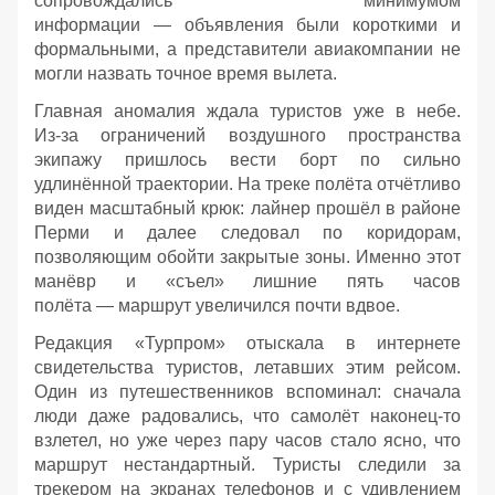
сопровождались минимумом
информации — объявления были короткими и
формальными, а представители авиакомпании не
могли назвать точное время вылета.
Главная аномалия ждала туристов уже в небе.
Из‑за ограничений воздушного пространства
экипажу пришлось вести борт по сильно
удлинённой траектории. На треке полёта отчётливо
виден масштабный крюк: лайнер прошёл в районе
Перми и далее следовал по коридорам,
позволяющим обойти закрытые зоны. Именно этот
манёвр и «съел» лишние пять часов
полёта — маршрут увеличился почти вдвое.
Редакция «Турпром» отыскала в интернете
свидетельства туристов, летавших этим рейсом.
Один из путешественников вспоминал: сначала
люди даже радовались, что самолёт наконец‑то
взлетел, но уже через пару часов стало ясно, что
маршрут нестандартный. Туристы следили за
трекером на экранах телефонов и с удивлением