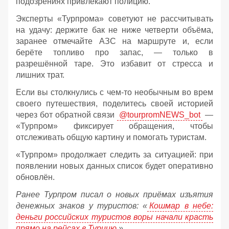
подозрениях привлекают полицию.
Эксперты «Турпрома» советуют не рассчитывать
на удачу: держите бак не ниже четверти объёма,
заранее отмечайте АЗС на маршруте и, если
берёте топливо про запас, — только в
разрешённой таре. Это избавит от стресса и
лишних трат.
Если вы столкнулись с чем-то необычным во врем
своего путешествия, поделитесь своей историей
через бот обратной связи
@tourpromNEWS_bot
—
«Турпром» фиксирует обращения, чтобы
отслеживать общую картину и помогать туристам.
«Турпром» продолжает следить за ситуацией: при
появлении новых данных список будет оперативно
обновлён.
Ранее Турпром писал о новых приёмах изъятия
денежных знаков у туристов:
«
Кошмар в небе:
деньги российских туристов воры начали красть
прямо на рейсах в Турцию
».