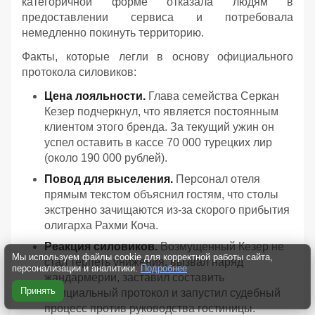
категоричной форме отказала людям в
предоставлении сервиса и потребовала
немедленно покинуть территорию.
Факты, которые легли в основу официального
протокола силовиков:
Цена лояльности.
Глава семейства Серкан
Кезер подчеркнул, что является постоянным
клиентом этого бренда. За текущий ужин он
успел оставить в кассе 70 000 турецких лир
(около 190 000 рублей).
Повод для выселения.
Персонал отеля
прямым текстом объяснил гостям, что столы
экстренно зачищаются из-за скорого прибытия
олигарха Рахми Коча.
Реакция силовиков.
Возмущенный Кезер не
Мы используем файлы cookie для корректной работы сайта,
стал терпеть унижения, вызвал наряд
персонализации и аналитики.
Подробнее
жандармерии, заставил составить
Принять
официальный протокол и запустил судебный
процесс против руководства гостиницы.