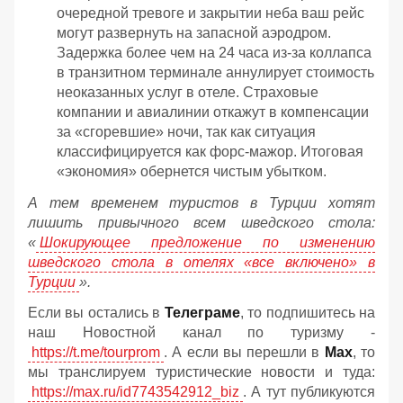
очередной тревоге и закрытии неба ваш рейс
могут развернуть на запасной аэродром.
Задержка более чем на 24 часа из-за коллапса
в транзитном терминале аннулирует стоимость
неоказанных услуг в отеле. Страховые
компании и авиалинии откажут в компенсации
за «сгоревшие» ночи, так как ситуация
классифицируется как форс-мажор. Итоговая
«экономия» обернется чистым убытком.
А тем временем туристов в Турции хотят
лишить привычного всем шведского стола:
«
Шокирующее предложение по изменению
шведского стола в отелях «все включено» в
Турции
».
Если вы остались в
Телеграме
, то подпишитесь на
наш Новостной канал по туризму -
https://t.me/tourprom
. А если вы перешли в
Мах
, то
мы транслируем туристические новости и туда:
https://max.ru/id7743542912_biz
. А тут публикуются