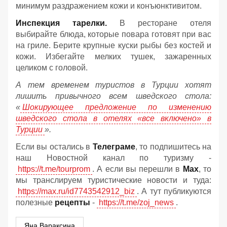
минимум раздражением кожи и конъюнктивитом.
Инспекция тарелки.
В ресторане отеля
выбирайте блюда, которые повара готовят при вас
на гриле. Берите крупные куски рыбы без костей и
кожи. Избегайте мелких тушек, зажаренных
целиком с головой.
А тем временем туристов в Турции хотят
лишить привычного всем шведского стола:
«
Шокирующее предложение по изменению
шведского стола в отелях «все включено» в
Турции
».
Если вы остались в
Телеграме
, то подпишитесь на
наш Новостной канал по туризму -
https://t.me/tourprom
. А если вы перешли в
Мах
, то
мы транслируем туристические новости и туда:
https://max.ru/id7743542912_biz
. А тут публикуются
полезные
рецепты
-
https://t.me/zoj_news
.
Яна Вараксина