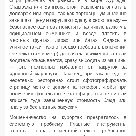
«При расчетах на рынках и в кафе Хургады,
Стамбула или Бангкока стоит исключить оплату в
долларах или евро, так как торговцы умышленно
завышают цену и округляют сдачу в свою пользу —
безопаснее один раз поменять наличную валюту в
официальном обменнике и везде платить в
местных фунтах, лирах или батах. Садясь в
уличное такси, нужно твердо требовать включения
счетчика (такси-метр) до начала движения, а если
водитель отказывается, сразу выходить из машины
— это полностью избавляет от накруток за
«длинный маршрут». Наконец, при заказе еды в
несетевых ресторанах стоит сфотографировать
страницу меню с ценами на телефон, чтобы при
получении финального чека официанты не смогли
вписать туда завышенную стоимость блюд или
плату за бесплатные закуски».
Мошенничество на курортах превратилось в
системную проблему. Главные инструменты
защиты — оплата в местной валюте, требование