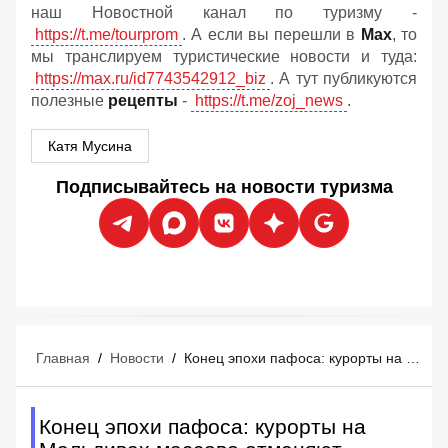
наш Новостной канал по туризму -
https://t.me/tourprom
. А если вы перешли в
Мах
, то
мы транслируем туристические новости и туда:
https://max.ru/id7743542912_biz
. А тут публикуются
полезные
рецепты
-
https://t.me/zoj_news
.
Катя Мусина
Подписывайтесь на новости туризма
Главная
/
Новости
/
Конец эпохи пафоса: курорты на Мальдивах массово отменяют роскошь
Конец эпохи пафоса: курорты на