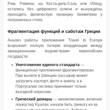
Рим, Римини, на Коста-дель-Соль или Ибицу,
остались без цифрового шлюза и вынуждены
проходить физическую проверку биометрии у
пограничных стоек.
Фрагментация функций и саботаж Греции
Анализ работы приложения Travel to Europe
вскрывает полную потерю координации между
авиационными ведомствами европейских
государств:
Уничтожение единого стандарта
—
функционал приложения фрагментирован.
При вылете в Швецию пассажир может
загрузить паспорт, фото и анкету, а в
Португалии система принимает только
въездной опросник.
Греческий демарш
— авиакомпании, включая
лоукостер Ryanair, начали бить тревогу из-за
угрозы срыва летнего сезона. Забитые