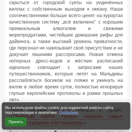
скрыться от городской суеты на уединённых
виллах с собственным выходом к океану. Наши
соотечественники больше всего ценят на курортах
качественную систему „всё включено" с хорошим
премиальным алкоголем и свежими
морепродуктами, чистейшие домашние рифы для
дайвинга, а также высокий уровень приватности,
где персонал не навязывает своё присутствие и не
докучает лишними расспросами. Новая отмена
чопорных дресс-кодов и жёстких расписаний
идеально совпадает с запросами наших
путешественников, которые летят на Мальдивы
расслабляться босиком на пляже и ужинать на
вилле в любое время суток, полностью игнорируя
глупые европейские протоколы и рамки прошлых
лет».
Мы используем файлы cookie для корректной работы сайта,
Ранее Турпром писал о пожарах в Турции:
персонализации и аналитики.
Подробнее
«
Огненная карта Турции: названы самые
Принять
опасные курорты для туристов
».