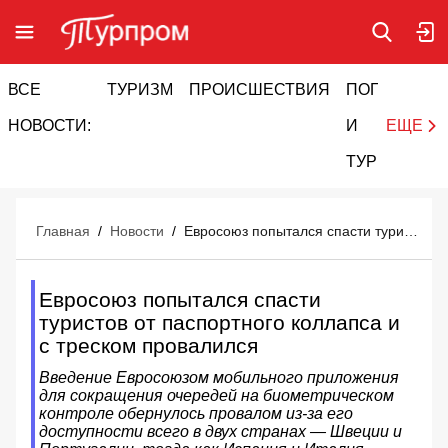
ВСЕ
ТУРИЗМ
ПРОИСШЕСТВИЯ
ПОГОДА
И
НОВОСТИ:
И
ЕЩЕ
ТУРИЗМ
Главная
/
Новости
/
Евросоюз попытался спасти туристов от паспортного коллапса и с треском провалился
Евросоюз попытался спасти
туристов от паспортного коллапса и
с треском провалился
Введение Евросоюзом мобильного приложения
для сокращения очередей на биометрическом
контроле обернулось провалом из-за его
доступности всего в двух странах — Швеции и