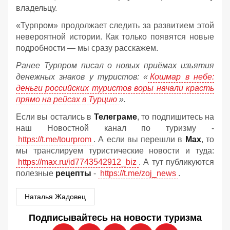
владельцу.
«Турпром» продолжает следить за развитием этой
невероятной истории. Как только появятся новые
подробности — мы сразу расскажем.
Ранее Турпром писал о новых приёмах изъятия
денежных знаков у туристов:
«
Кошмар в небе:
деньги российских туристов воры начали красть
прямо на рейсах в Турцию
».
Если вы остались в
Телеграме
, то подпишитесь на
наш Новостной канал по туризму -
https://t.me/tourprom
. А если вы перешли в
Мах
, то
мы транслируем туристические новости и туда:
https://max.ru/id7743542912_biz
. А тут публикуются
полезные
рецепты
-
https://t.me/zoj_news
.
Наталья Жадовец
Подписывайтесь на новости туризма