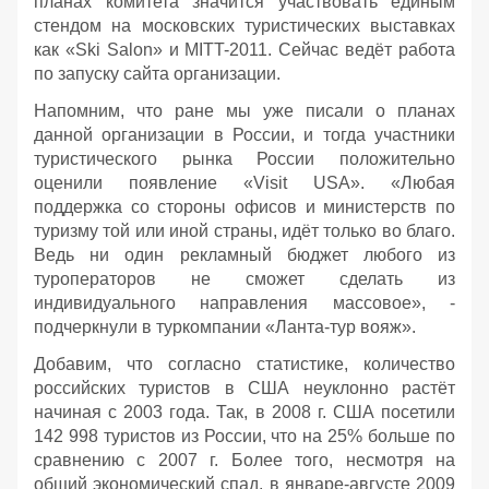
планах комитета значится участвовать единым
стендом на московских туристических выставках
как «Ski Salon» и MITT-2011. Сейчас ведёт работа
по запуску сайта организации.
Напомним, что ране мы уже писали о планах
данной организации в России, и тогда участники
туристического рынка России положительно
оценили появление «Visit USA». «Любая
поддержка со стороны офисов и министерств по
туризму той или иной страны, идёт только во благо.
Ведь ни один рекламный бюджет любого из
туроператоров не сможет сделать из
индивидуального направления массовое», -
подчеркнули в туркомпании «Ланта-тур вояж».
Добавим, что согласно статистике, количество
российских туристов в США неуклонно растёт
начиная с 2003 года. Так, в 2008 г. США посетили
142 998 туристов из России, что на 25% больше по
сравнению с 2007 г. Более того, несмотря на
общий экономический спад, в январе-августе 2009