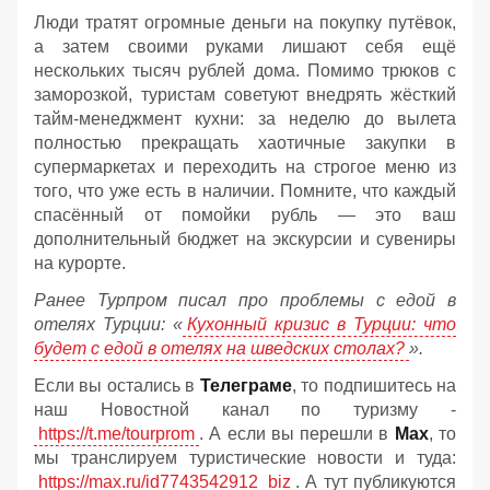
Люди тратят огромные деньги на покупку путёвок,
а затем своими руками лишают себя ещё
нескольких тысяч рублей дома. Помимо трюков с
заморозкой, туристам советуют внедрять жёсткий
тайм-менеджмент кухни: за неделю до вылета
полностью прекращать хаотичные закупки в
супермаркетах и переходить на строгое меню из
того, что уже есть в наличии. Помните, что каждый
спасённый от помойки рубль — это ваш
дополнительный бюджет на экскурсии и сувениры
на курорте.
Ранее Турпром писал про проблемы с едой в
отелях Турции: «
Кухонный кризис в Турции: что
будет с едой в отелях на шведских столах?
».
Если вы остались в
Телеграме
, то подпишитесь на
наш Новостной канал по туризму -
https://t.me/tourprom
. А если вы перешли в
Мах
, то
мы транслируем туристические новости и туда:
https://max.ru/id7743542912_biz
. А тут публикуются