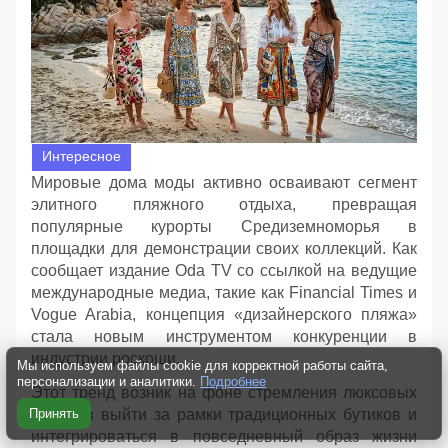
Интересное
Мировые дома моды активно осваивают сегмент
элитного пляжного отдыха, превращая
популярные курорты Средиземноморья в
площадки для демонстрации своих коллекций. Как
сообщает издание Oda TV со ссылкой на ведущие
международные медиа, такие как Financial Times и
Vogue Arabia, концепция «дизайнерского пляжа»
стала новым инструментом конкуренции в
индустрии роскоши.
Мы используем файлы cookie для корректной работы сайта,
персонализации и аналитики.
Подробнее
Этот тренд возник на фоне стремления люксовых
Принять
брендов выйти за рамки традиционных бутиков и
интегрироваться в повседневный образ жизни