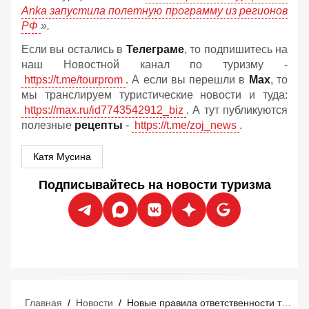
Anka запустила полетную программу из регионов
РФ
».
Если вы остались в
Телеграме
, то подпишитесь на
наш Новостной канал по туризму -
https://t.me/tourprom
. А если вы перешли в
Мах
, то
мы транслируем туристические новости и туда:
https://max.ru/id7743542912_biz
. А тут публикуются
полезные
рецепты
-
https://t.me/zoj_news
.
Катя Мусина
Подписывайтесь на новости туризма
Главная
/
Новости
/
Новые правила ответственности туроператоров и турагентов: что изменится