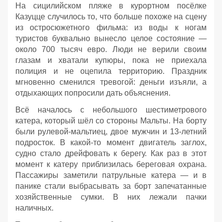
На сицилийском пляже в курортном посёлке
Казуцце случилось то, что больше похоже на сцену
из остросюжетного фильма: из воды к ногам
туристов буквально вынесло целое состояние —
около 700 тысяч евро. Люди не верили своим
глазам и хватали купюры, пока не приехала
полиция и не оцепила территорию. Праздник
мгновенно сменился тревогой: деньги изъяли, а
отдыхающих попросили дать объяснения.
Всё началось с небольшого шестиметрового
катера, который шёл со стороны Мальты. На борту
были рулевой‑мальтиец, двое мужчин и 13‑летний
подросток. В какой‑то момент двигатель заглох,
судно стало дрейфовать к берегу. Как раз в этот
момент к катеру приблизилась береговая охрана.
Пассажиры заметили патрульные катера — и в
панике стали выбрасывать за борт запечатанные
хозяйственные сумки. В них лежали пачки
наличных.