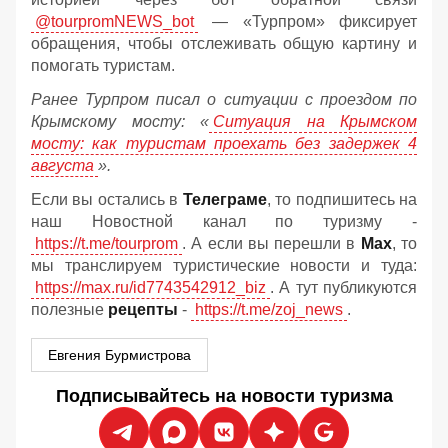
@tourpromNEWS_bot
— «Турпром» фиксирует
обращения, чтобы отслеживать общую картину и
помогать туристам.
Ранее Турпром писал о ситуации с проездом по
Крымскому мосту:
«
Ситуация на Крымском
мосту: как туристам проехать без задержек 4
августа
».
Если вы остались в
Телеграме
, то подпишитесь на
наш Новостной канал по туризму -
https://t.me/tourprom
. А если вы перешли в
Мах
, то
мы транслируем туристические новости и туда:
https://max.ru/id7743542912_biz
. А тут публикуются
полезные
рецепты
-
https://t.me/zoj_news
.
Евгения Бурмистрова
Подписывайтесь на новости туризма