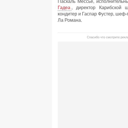
Паскаль Мессье, исполнительны
Гадеа
, директор Карибской ш
кондитер и Гаспар Фустер, шеф-
Ла Романа.
Спасибо что смотрите рекла