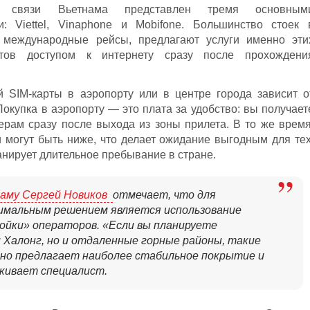
 связи Вьетнама представлен тремя основным
: Viettel, Vinaphone и Mobifone. Большинство стоек 
 международные рейсы, предлагают услуги именно эти
стов доступом к интернету сразу после прохождени
 SIM-карты в аэропорту или в центре города зависит о
окупка в аэропорту — это плата за удобство: вы получает
ерам сразу после выхода из зоны прилета. В то же время
и могут быть ниже, что делает ожидание выгодным для тех
анирует длительное пребывание в стране.
наму Сергей Новиков
отмечает, что для
мальным решением является использование
ройки» операторов. «Если вы планируете
 Халонг, но и отдаленные горные районы, такие
ионно предлагает наиболее стабильное покрытие и
кивает специалист.