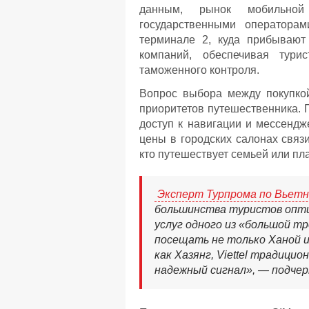
данным, рынок мобильной
государственными операторами
терминале 2, куда прибывают
компаний, обеспечивая тури
таможенного контроля.
Вопрос выбора между покупкой
приоритетов путешественника. П
доступ к навигации и мессендж
цены в городских салонах связ
кто путешествует семьей или пл
Эксперт Турпрома по Вьет
большинства туристов опти
услуг одного из «большой т
посещать не только Ханой и
как Хазянг, Viettel традиц
надежный сигнал», — подчер