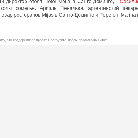
й директор отеля Hotel Melia в Санто-Доминго,
Сесили
колы сомелье, Ариэль Пенальва, аргентинский пекарь
повар ресторанов Mijas в Санто-Доминго и Peperoni Marina 
му, это поддерживает проект. Прокрутите, чтобы продолжить читать