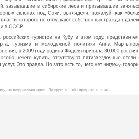
й, зазывавшие в сибирские леса и призывавшие занятьс
орных склонах под Сочи, выглядели, пожалуй, как «бела
 власти которого не отпускают собственных граждан далек
о и в СССР.
российских туристов на Кубу в этом году, представител
орта, туризма и молодежной политики Анна Мартынов
внения, в 2009 году родина Фиделя приняла 30.000 россиян
особо нечего купить, отсутствуют пятизвездочные отели 
луг. Это правда. Но зато есть то, чего нет нигде»,- говори
му, это поддерживает проект. Прокрутите, чтобы продолжить читать