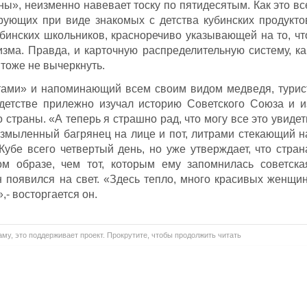
ы», неизменно навевает тоску по пятидесятым. Как это вс
рующих при виде знакомых с детства кубинских продукто
инских школьников, красноречиво указывающей на то, чт
ма. Правда, и карточную распределительную систему, ка
 тоже не вычеркнуть.
ами» и напоминающий всем своим видом медведя, турис
 детстве прилежно изучал историю Советского Союза и и
го страны. «А теперь я страшно рад, что могу все это увидет
 Взмыленный багрянец на лице и пот, литрами стекающий н
Кубе всего четвертый день, но уже утверждает, что стран
м образе, чем тот, которым ему запомнилась советска
н появился на свет. «Здесь тепло, много красивых женщин
- восторгается он.
му, это поддерживает проект. Прокрутите, чтобы продолжить читать