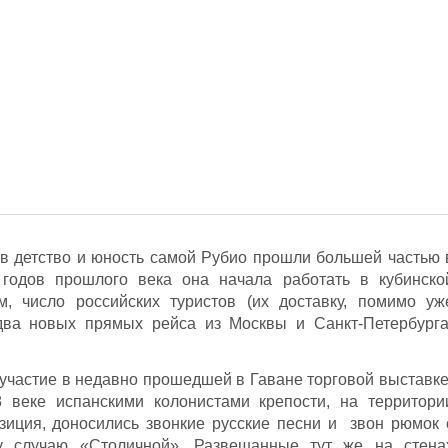
в детство и юность самой Рубио прошли большей частью 
 годов прошлого века она начала работать в кубинско
м, число российских туристов (их доставку, помимо уж
два новых прямых рейса из Москвы и Санкт-Петербурга
 участие в недавно прошедшей в Гаване торговой выставке
 веке испанскими колонистами крепости, на территори
зиция, доносились звонкие русские песни и звон рюмок 
у случаю «Столичной». Развешанные тут же на стена