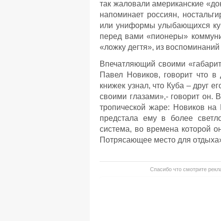
так жаловали американские «дон
напоминает россиян, ностальги
или униформы улыбающихся куб
перед вами «пионеры» коммуниз
«ложку дегтя», из воспоминаний
Впечатляющий своими «габарит
Павел Новиков, говорит что в
книжек узнал, что Куба – друг е
своими глазами»,- говорит он.
тропической жаре: Новиков на 
предстала ему в более светло
система, во времена которой о
Потрясающее место для отдыха»,
Спасибо что смотрите рекла