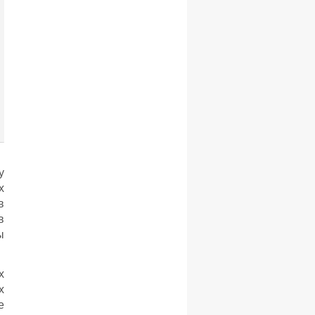
у
х
в
в
ы
х
х
е