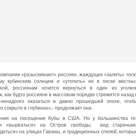
 компании «разыскивают» россиян, жаждущих «залить» тоск
му кубинским солнцем и «утопить» ее в песке местны
ой, россиянам хочется вернуться в один из уголко
к, как будто россияне в массовом порядке стремятся назад 
ненадолго оказаться в давно прошедшей эпохе, чтоб
то сокрыто в глубинах»,- продолжает она.
ения на посещение Кубы в США. Но у большинства те
ся «вырваться» на Остров свободы, вид стареньки
иться» на улицах Гаваны, и традиционных отелей, которы