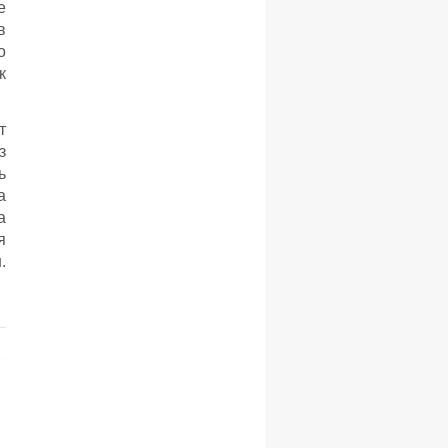
е
в
о
к
т
з
ь
а
а
я
.