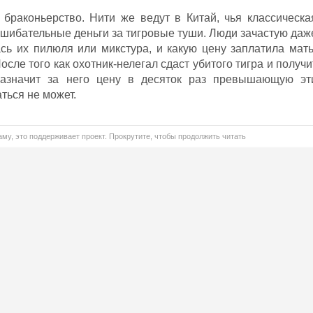
браконьерство. Нити же ведут в Китай, чья классическа
сшибательные деньги за тигровые туши. Люди зачастую даж
сь их пилюля или микстура, и какую цену заплатила мать
сле того как охотник-нелегал сдаст убитого тигра и получи
назначит за него цену в десяток раз превышающую эт
ться не может.
му, это поддерживает проект. Прокрутите, чтобы продолжить читать