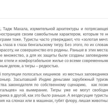
к, Тадж Махала, изумительной архитектуры и потрясающе
ностранцев своим самобытным характером, которым те н
грами тоже. Туристы часто утверждают, что «золотая мечт
ь глаза в глаза бенгальскому тигру. Без этого, по их словам
красоту, ни совершенство его родины. Раньше в этих места
ое множество, а для их защиты были созданы заповедники
ли отели и комфортабельное жилье со всеми современным
ным делом, а тигры – редкостью.
й популяции полосатых хищников из местных заповеднико
коньер. Засыпавший Индию деньгами зарубежный туризм
тва законодателя по собственному сценарию, как позж
нгальцев» на вымирание. Тигры уже не могут свободн
ника в другой, как это было раньше. А вездесущие туристы
ия на слонах или в машинах, губят флору, лишая животны