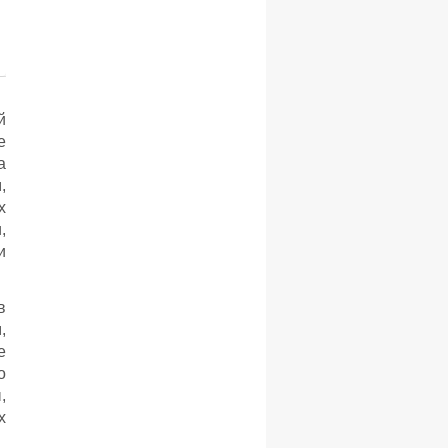
й
е
а
,
х
,
и
в
,
е
о
,
х