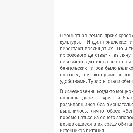
Необъятная земля ярких красо
культуры, Индия привлекает и
перестают восхищаться. Но и ти
их розового детства» - взглянут
невозможно до конца понять ни 
бенгальских тигров было велик
по соседству с которыми вырос
удобствами. Туристы стали обыч
В исчезновении когда-то мощно
виновны двое – турист и бра
развивавшийся без вмешательс
выяснилось, лично обрек «бе
перемещаться из одного заповед
врывающиеся в их среду обитан
источников питания.