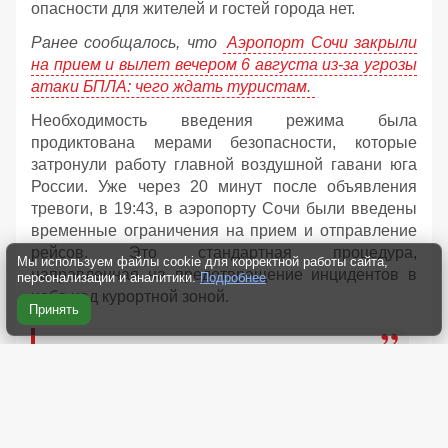
опасности для жителей и гостей города нет.
Ранее сообщалось, что
Аэропорт Сочи закрыли
на прием и вылет вечером 6 августа из-за угрозы
атаки БПЛА: чего ждать туристам.
Необходимость введения режима была
продиктована мерами безопасности, которые
затронули работу главной воздушной гавани юга
России. Уже через 20 минут после объявления
тревоги, в 19:43, в аэропорту Сочи были введены
временные ограничения на прием и отправление
рейсов. Это стандартная процедура,
Мы используем файлы cookie для корректной работы сайта,
направленная на предотвращение инцидентов в
персонализации и аналитики.
Подробнее
небе над курортной зоной.
Принять
«Опасности для жителей и гостей
города-курорта нет», — подчеркнул мэр
Андрей Прошунин, подтверждая снятие
всех ограничений после почти
трехчасового ожидания.