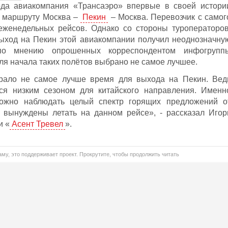
ода авиакомпания «Трансаэро» впервые в своей истори
о маршруту Москва –
Пекин
– Москва. Перевозчик с самог
 еженедельных рейсов. Однако со стороны туроператоров
ыход на Пекин этой авиакомпании получил неоднозначну
по мнению опрошенных корреспондентом инфогрупп
я начала таких полётов выбрано не самое лучшее.
рало не самое лучше время для выхода на Пекин. Вед
ся низким сезоном для китайского направления. Именн
ожно наблюдать целый спектр горящих предложений о
о вынуждены летать на данном рейсе», - рассказал Игор
и «
Асент Тревел
».
му, это поддерживает проект. Прокрутите, чтобы продолжить читать