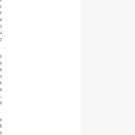
.
т
м
о
ы
о
е
в
а
о
в
м
,
а
а
4
я