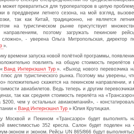
в может превратиться для туроператоров в целую проблему
и в преддверии летнего сезона, на мой взгляд, вызове
озки, так как Китай, традиционно, не является летни
том на туристическом рынке присутствует множеств
 направлениям, поэтому загружать пекинские рейс
 сложно», - уверена Ольга Митропольская, директор п
р
».
тику времени запуска новой полётной программы, появлени
положительно повлиять на общую стоимость перелётов 
 «
Ванд Интернэшнл Тур
». «Выход нового перевозчика н
 плюс для туристического рынка. Поэтому мы уверены, чт
о» положительно скажется на пекинском направлении, и 
тоимости авиабилетов. Ведь теперь и другим перевозчика
енах, так как средняя стоимость перелёта на «Трансаэро»
 $200, чем у остальных авиакомпаний», - констатировал
пании «
Ванд Интернэшнл Тур
» Юлия Крутицкая.
Москвой и Пекином «Трансаэро» будет выполнять н
ей вместимостью 352 кресла. Салон будет поделен на 
миум-эконом и эконом. Рейсы UN 865/866 будут выполнятьс