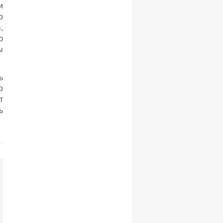
и
о
,
ю
ы
ь
о
т
ь