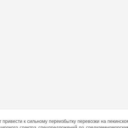
 привести к сильному переизбытку перевозки на пекинско
 широкого спектра спецпредложений по средиземноморски