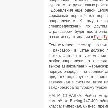
курортам, загрузка новых рейсо
«Добавления ещё одной цепочк
серьёзный переизбыток перев
направлением. К тому же ле
спецпредложений по другим
«Трансаэро» будет достаточно
развитию туркомпании «
Русь Ту
Тем не менее, не смотря на кри
«Трансаэро» в Китае должно 
Пекин, считают в туркомпании
любое направление, это всегда
выход авиакомпании «Трансаэр
первую очередь - на средней с
придётся подвинуться в своих ц
заявленная в системе, ниже на
замдиректора по туризму турком
НАША СПРАВКА: Рейсы между 
самолётах Boeing-747-400 общ
класса: империал, бизнес, пре