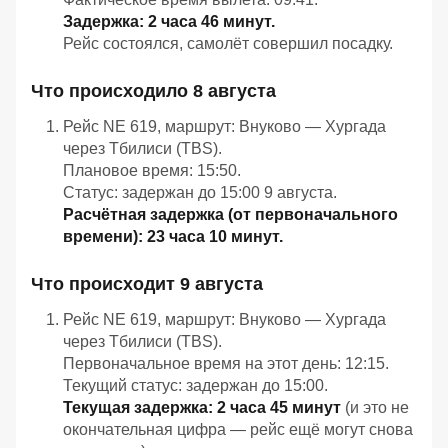
Задержка:
2 часа
46 минут.
Рейс
состоялся,
самолёт
совершил
посадку.
Что
происходило
8 августа
Рейс
NE 619,
маршрут:
Внуково — Хургада
через
Тбилиси
(TBS).
Плановое
время:
15:50.
Статус:
задержан
до
15:00
9 августа.
Расчётная
задержка
(от
первоначального
времени):
23 часа
10 минут.
Что
происходит
9 августа
Рейс
NE 619,
маршрут:
Внуково — Хургада
через
Тбилиси
(TBS).
Первоначальное
время
на
этот
день:
12:15.
Текущий
статус:
задержан
до
15:00.
Текущая
задержка:
2 часа
45 минут
(и
это
не
окончательная
цифра — рейс
ещё
могут
снова