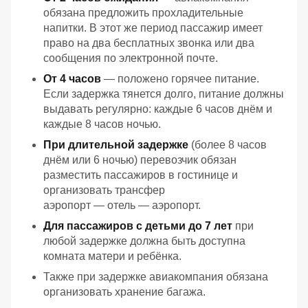
обязана
предложить
прохладительные
напитки.
В
этот
же
период
пассажир
имеет
право
на
два
бесплатных
звонка
или
два
сообщения
по
электронной
почте.
От
4
часов
— положено
горячее
питание.
Если
задержка
тянется
долго,
питание
должны
выдавать
регулярно:
каждые
6 часов
днём
и
каждые
8 часов
ночью.
При
длительной
задержке
(более
8 часов
днём
или
6 ночью)
перевозчик
обязан
разместить
пассажиров
в
гостинице
и
организовать
трансфер
аэропорт — отель — аэропорт.
Для
пассажиров
с
детьми
до
7 лет
при
любой
задержке
должна
быть
доступна
комната
матери
и
ребёнка.
Также
при
задержке
авиакомпания
обязана
организовать
хранение
багажа.