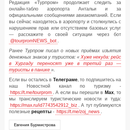
Редакция «Турпром» продолжает следить за
онлайн‑табло аэропорта Антальи и за
официальными сообщениями авиакомпаний. Если
вы сейчас находитесь в аэропорту и столкнулись с
нарушением прав или отсутствием базовых услуг
— расскажите о своей ситуации через бот
@tourpromNEWS_bot
.
Ранее Турпром писал о новых приёмах изъятия
денежных знаков у туристов:
«
Хуже некуда: рейс
в Хургаду переносят уже в третий раз —
туристы в панике
».
Если вы остались в
Телеграме
, то подпишитесь на
наш Новостной канал по туризму -
https://t.me/tourprom
. А если вы перешли в
Мах
, то
мы транслируем туристические новости и туда:
https://max.ru/id7743542912_biz
. А тут публикуются
полезные
рецепты
-
https://t.me/zoj_news
.
Евгения Бурмистрова