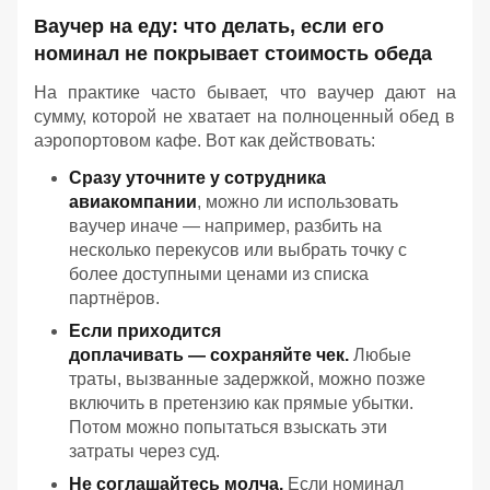
Ваучер
на
еду:
что
делать,
если
его
номинал
не
покрывает
стоимость
обеда
На
практике
часто
бывает,
что
ваучер
дают
на
сумму,
которой
не
хватает
на
полноценный
обед
в
аэропортовом
кафе.
Вот
как
действовать:
Сразу
уточните
у
сотрудника
авиакомпании
,
можно
ли
использовать
ваучер
иначе — например,
разбить
на
несколько
перекусов
или
выбрать
точку
с
более
доступными
ценами
из
списка
партнёров.
Если
приходится
доплачивать — сохраняйте
чек.
Любые
траты,
вызванные
задержкой,
можно
позже
включить
в
претензию
как
прямые
убытки.
Потом можно попытаться взыскать эти
затраты через суд.
Не
соглашайтесь
молча.
Если
номинал