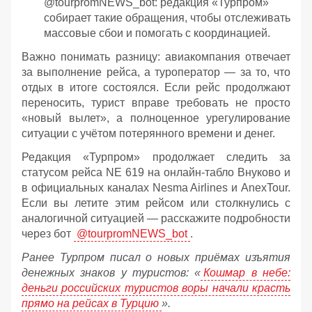
@tourpromNEWS_bot: редакция «Турпром»
собирает такие обращения, чтобы отслеживать
массовые сбои и помогать с координацией.
Важно понимать разницу: авиакомпания отвечает
за выполнение рейса, а туроператор — за то, что
отдых в итоге состоялся. Если рейс продолжают
переносить, турист вправе требовать не просто
«новый вылет», а полноценное урегулирование
ситуации с учётом потерянного времени и денег.
Редакция «Турпром» продолжает следить за
статусом рейса NE 619 на онлайн‑табло Внуково и
в официальных каналах Nesma Airlines и AnexTour.
Если вы летите этим рейсом или столкнулись с
аналогичной ситуацией — расскажите подробности
через бот
@tourpromNEWS_bot
.
Ранее Турпром писал о новых приёмах изъятия
денежных знаков у туристов:
«
Кошмар в небе:
деньги российских туристов воры начали красть
прямо на рейсах в Турцию
».