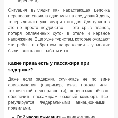
перенести).
Ситуация выглядит как нарастающая цепочка
переносов: сначала сдвинули на следующий день,
теперь двигают уже внутри этого дня. Для туристов
это не просто неудобство — это срыв планов,
потеря оплаченных суток в отеле и нервное
напряжение. Еще хуже туристам, которые ожидают
эти рейсы в обратном направлении - у многих
были свои планы, работы и т.п.
Какие
права
есть
у
пассажира
при
задержке?
Даже
если
задержка
случилась
не
по
вине
авиакомпании
(например,
из‑за
погоды
или
технической
неисправности),
перевозчик
обязан
обеспечить
пассажирам
базовый
комфорт.
Всё
регулируется
Федеральными
авиационными
правилами.
От
2
часов
ожидания
— авиакомпания