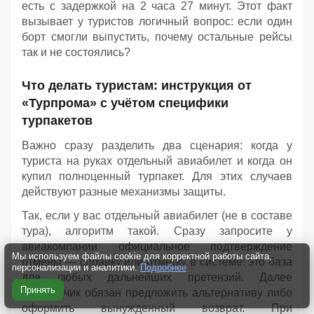
есть с задержкой на 2 часа 27 минут. Этот факт
вызывает у туристов логичный вопрос: если один
борт смогли выпустить, почему остальные рейсы
так и не состоялись?
Что делать туристам: инструкция от
«Турпрома» с учётом специфики
турпакетов
Важно сразу разделить два сценария: когда у
туриста на руках отдельный авиабилет и когда он
купил полноценный турпакет. Для этих случаев
действуют разные механизмы защиты.
Так, если у вас отдельный авиабилет (не в составе
тура), алгоритм такой. Сразу запросите у
авиакомпании официальное подтверждение
Мы используем файлы cookie для корректной работы сайта,
отмены — справку или отметку в системе: это база
персонализации и аналитики.
Подробнее
для любых дальнейших претензий. Далее
Принять
перевозчик обязан предложить альтернативу либо
оформить вынужденный возврат. При