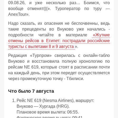
09.08.26, и уже несколько раз… Боимся, что
вообще отменят(((». Туроператор по туру —
AnexTour».
Надо сказать, их опасения не беспочвенны, ведь
такие прецеденты во Внуково уже начались -
подробности читайте в материале
«Жуткие
отмены рейсов в Египет: пострадали российские
туристы с вылетами 8 и 9 августа
».
Редакция «Турпром» сверилась с онлайн‑табло
Внуково и восстановила полную хронологию по
рейсам NE 619, которые стоят в расписании почти
на каждый день, при этом передет осуществляется
через промежуточную точку - Тбилиси.
Что
было
7 августа
Рейс
NE 619
(Nesma
Airlines),
маршрут:
Внуково — Хургада
(HRG).
Плановое
время
вылета:
06:55.
Фактическое
время
вылета:
09:41.