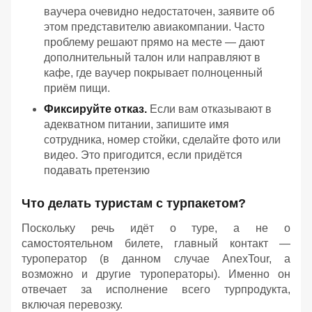
ваучера
очевидно
недостаточен,
заявите
об
этом
представителю
авиакомпании.
Часто
проблему
решают
прямо
на
месте — дают
дополнительный
талон
или
направляют
в
кафе,
где
ваучер
покрывает
полноценный
приём
пищи.
Фиксируйте
отказ.
Если
вам
отказывают
в
адекватном
питании,
запишите
имя
сотрудника,
номер
стойки,
сделайте
фото
или
видео.
Это
пригодится,
если
придётся
подавать
претензию
Что делать туристам с турпакетом?
Поскольку речь идёт о туре, а не о
самостоятельном билете, главный контакт —
туроператор (в данном случае AnexTour, а
возможно и другие туроператоры). Именно он
отвечает за исполнение всего турпродукта,
включая перевозку.