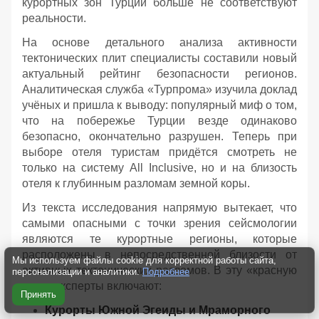
курортных зон Турции больше не соответствуют
реальности.
На основе детального анализа активности
тектонических плит специалисты составили новый
актуальный рейтинг безопасности регионов.
Аналитическая служба «Турпрома» изучила доклад
учёных и пришла к выводу: популярный миф о том,
что на побережье Турции везде одинаково
безопасно, окончательно разрушен. Теперь при
выборе отеля туристам придётся смотреть не
только на систему All Inclusive, но и на близость
отеля к глубинным разломам земной коры.
Из текста исследования напрямую вытекает, что
самыми опасными с точки зрения сейсмологии
являются те курортные регионы, которые
расположены в непосредственной близости от
Мы используем файлы cookie для корректной работы сайта,
активных тектонических разломов. В эту «красную
персонализации и аналитики.
Подробнее
зону» эксперты включают:
Принять
Курорты Южной Эгеиды и Мраморного