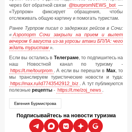
через бот обратной связи
@tourpromNEWS_bot
—
«Турпром» фиксирует обращения, чтобы
отслеживать общую картину и помогать туристам.
Ранее Турпром писал о задержках рейсов в Сочи:
«
Аэропорт Сочи закрыли на прием и вылет
вечером 6 августа из-за угрозы атаки БПЛА: чего
ждать туристам
».
Если вы остались в
Телеграме
, то подпишитесь на
наш Новостной канал по туризму -
https://t.me/tourprom
. А если вы перешли в
Мах
, то
мы транслируем туристические новости и туда:
https://max.ru/id7743542912_biz
. А тут публикуются
полезные
рецепты
-
https://t.me/zoj_news
.
Евгения Бурмистрова
Подписывайтесь на новости туризма