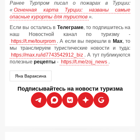
Ранее Турпром писал о пожарах в Турции:
«
Огненная карта Турции: названы самые
опасные курорты для туристов
».
Если вы остались в
Телеграме
, то подпишитесь на
наш Новостной канал по туризму -
https://t.me/tourprom
. А если вы перешли в
Мах
, то
мы транслируем туристические новости и туда:
https://max.ru/id7743542912_biz
. А тут публикуются
полезные
рецепты
-
https://t.me/zoj_news
.
Яна Вараксина
Подписывайтесь на новости туризма