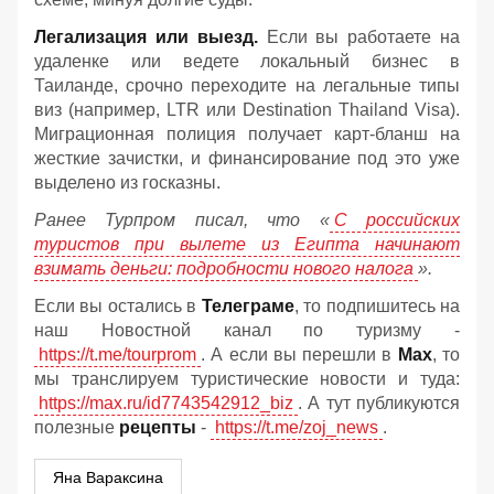
Легализация или выезд.
Если вы работаете на
удаленке или ведете локальный бизнес в
Таиланде, срочно переходите на легальные типы
виз (например, LTR или Destination Thailand Visa).
Миграционная полиция получает карт-бланш на
жесткие зачистки, и финансирование под это уже
выделено из госказны.
Ранее Турпром писал, что «
С российских
туристов при вылете из Египта начинают
взимать деньги: подробности нового налога
».
Если вы остались в
Телеграме
, то подпишитесь на
наш Новостной канал по туризму -
https://t.me/tourprom
. А если вы перешли в
Мах
, то
мы транслируем туристические новости и туда:
https://max.ru/id7743542912_biz
. А тут публикуются
полезные
рецепты
-
https://t.me/zoj_news
.
Яна Вараксина