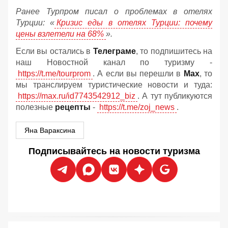
Ранее Турпром писал о проблемах в отелях
Турции: «
Кризис еды в отелях Турции: почему
цены взлетели на 68%
».
Если вы остались в
Телеграме
, то подпишитесь на
наш Новостной канал по туризму -
https://t.me/tourprom
. А если вы перешли в
Мах
, то
мы транслируем туристические новости и туда:
https://max.ru/id7743542912_biz
. А тут публикуются
полезные
рецепты
-
https://t.me/zoj_news
.
Яна Вараксина
Подписывайтесь на новости туризма