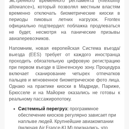
экстренного временного регламента («flexibility
allowance»), который позволял местным властям
временно отключать биометрические киоски в
периоды пиковых летних нагрузок. Frontex
официально подтвердил: поблажка продлеваться
не будет, несмотря на панические призывы
авиаперевозчиков.
Напомним, новая европейская Система въезда/
выезда (EES) требует от каждого иностранца
проходить обязательную цифровую регистрацию
при первом въезде в Шенгенскую зону. Процедура
включает сканирование четырех отпечатков
пальцев и мгновенное биометрическое фото лица.
Однако на практике киоски в Мадриде, Париже,
Брюсселе и на Майорке оказались не готовы к
реальному пассажиропотоку.
Системный перегруз:
программное
обеспечение киосков регулярно зависает при
наплыве людей. Крупнейшие авиакомпании
(включая Air France-KLM) признались, что