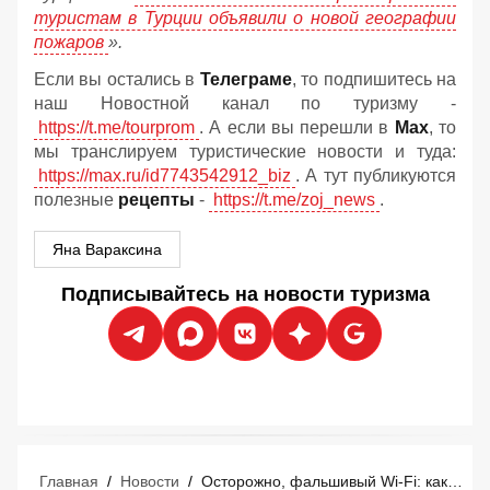
туристам в Турции объявили о новой географии
пожаров
».
Если вы остались в
Телеграме
, то подпишитесь на
наш Новостной канал по туризму -
https://t.me/tourprom
. А если вы перешли в
Мах
, то
мы транслируем туристические новости и туда:
https://max.ru/id7743542912_biz
. А тут публикуются
полезные
рецепты
-
https://t.me/zoj_news
.
Яна Вараксина
Подписывайтесь на новости туризма
Главная
/
Новости
/
Осторожно, фальшивый Wi-Fi: как хакеры воруют деньги у туристов прямо в отелях