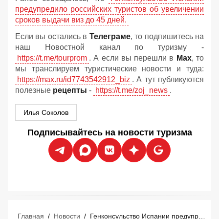
предупредило российских туристов об увеличении
сроков выдачи виз до 45 дней.
Если вы остались в
Телеграме
, то подпишитесь на
наш Новостной канал по туризму -
https://t.me/tourprom
. А если вы перешли в
Мах
, то
мы транслируем туристические новости и туда:
https://max.ru/id7743542912_biz
. А тут публикуются
полезные
рецепты
-
https://t.me/zoj_news
.
Илья Соколов
Подписывайтесь на новости туризма
Главная
/
Новости
/
Генконсульство Испании предупредило российских туристов об увеличении сроков выдачи виз до 45 дней