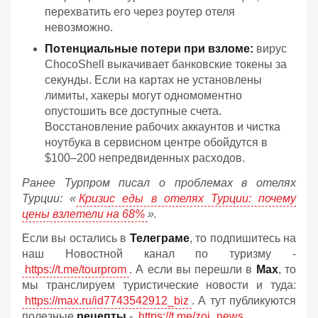
перехватить его через роутер отеля
невозможно.
Потенциальные потери при взломе:
вирус
ChocoShell выкачивает банковские токены за
секунды. Если на картах не установлены
лимиты, хакеры могут одномоментно
опустошить все доступные счета.
Восстановление рабочих аккаунтов и чистка
ноутбука в сервисном центре обойдутся в
$100–200 непредвиденных расходов.
Ранее Турпром писал о проблемах в отелях
Турции: «
Кризис еды в отелях Турции: почему
цены взлетели на 68%
».
Если вы остались в
Телеграме
, то подпишитесь на
наш Новостной канал по туризму -
https://t.me/tourprom
. А если вы перешли в
Мах
, то
мы транслируем туристические новости и туда:
https://max.ru/id7743542912_biz
. А тут публикуются
полезные
рецепты
-
https://t.me/zoj_news
.