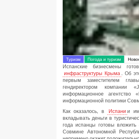
Туризм
Погода и туризм
Ново
Испанские бизнесмены гото
инфраструктуры Крыма
. Об э
первым заместителем глав
гендиректором компании «
информационное агентство 
информационной политики Совм
Как оказалось, в
Испани
и им
вкладывать деньги в туристиче
года испанцы готовы вложить 
Совмине Автономной Республи
непримено окажет положительное