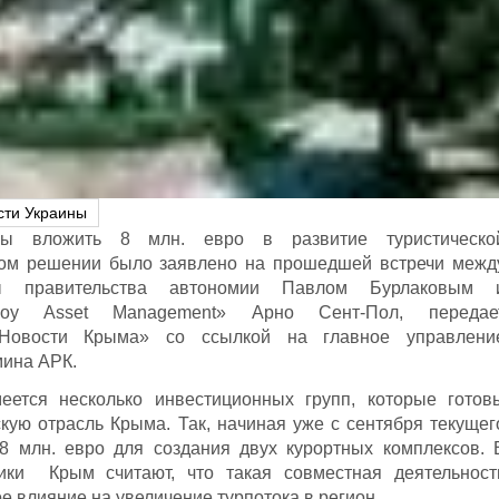
сти Украины
вы вложить 8 млн. евро в развитие туристическо
том решении было заявлено на прошедшей встречи межд
ы правительства автономии Павлом Бурлаковым 
Joy Asset Management» Арно Сент-Пол, передае
«Новости Крыма» со ссылкой на главное управлени
ина АРК.
еется несколько инвестиционных групп, которые готов
скую отрасль Крыма. Так, начиная уже с сентября текущег
8 млн. евро для создания двух курортных комплексов. 
ки Крым считают, что такая совместная деятельност
 влияние на увеличение турпотока в регион.