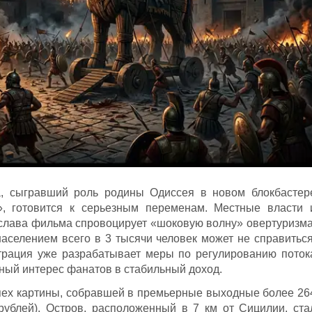
а, сыгравший роль родины Одиссея в новом блокбастер
, готовится к серьезным переменам. Местные власти 
 слава фильма спровоцирует «шоковую волну» овертуризма
населением всего в 3 тысячи человек может не справиться
страция уже разрабатывает меры по регулированию поток
йный интерес фанатов в стабильный доход.
пех картины, собравшей в премьерные выходные более 26
рублей). Остров, расположенный в 7 км от Сицилии, ста