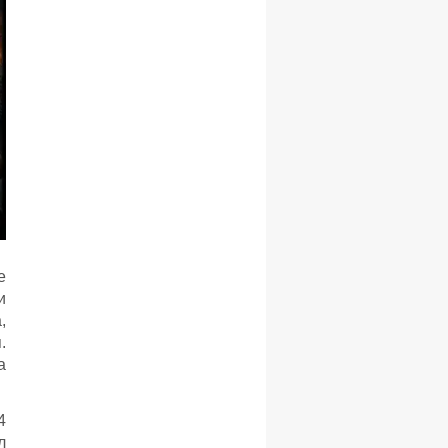
е
и
,
.
а
4
л