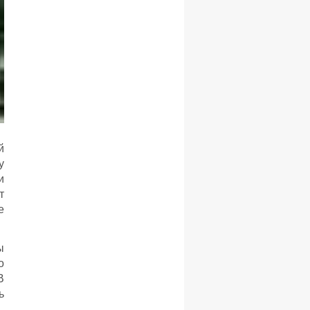
й
у
и
т
е
ы
о
В
ь