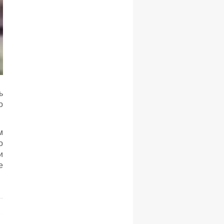
ь
о
м
о
и
е