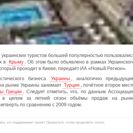
 у украинских туристов большей популярностью пользовалис
ых в
Крыму
. Об этом было объявлено в рамках Украинског
который проходит в Киеве, передаёт ИА «Новый Регион».
истического бизнеса
Украины
, аналогично предыдущи
на рынке Украины занимает
Турция
, почётное второе мест
ты Греции
. Следует отметить, что, по данным Ассоциаци
, в целом за летний сезон объёмы продаж на рынк
четверть по сравнению с 2009 годом.
му, это поддерживает проект. Прокрутите, чтобы продолжить читать