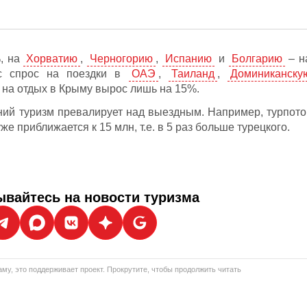
, на
Хорватию
,
Черногорию
,
Испанию
и
Болгарию
– н
ос спрос на поездки в
ОАЭ
,
Таиланд
,
Доминиканску
с на отдых в Крыму вырос лишь на 15%.
ний туризм превалирует над выездным. Например, турпото
же приближается к 15 млн, т.е. в 5 раз больше турецкого.
вайтесь на новости туризма
му, это поддерживает проект. Прокрутите, чтобы продолжить читать