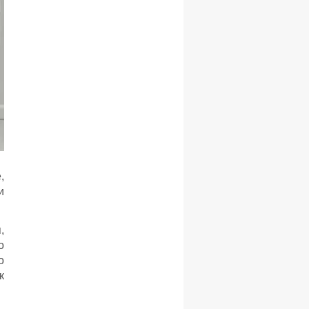
,
и
,
о
о
к