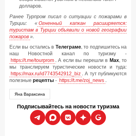
долларов.
Ранее Турпром писал о ситуации с пожарами в
Турции: «
Огненный капкан расширяется:
туристам в Турции объявили о новой географии
пожаров
».
Если вы остались в
Телеграме
, то подпишитесь на
наш Новостной канал по туризму -
https://t.me/tourprom
. А если вы перешли в
Мах
, то
мы транслируем туристические новости и туда:
https://max.ru/id7743542912_biz
. А тут публикуются
полезные
рецепты
-
https://t.me/zoj_news
.
Яна Вараксина
Подписывайтесь на новости туризма