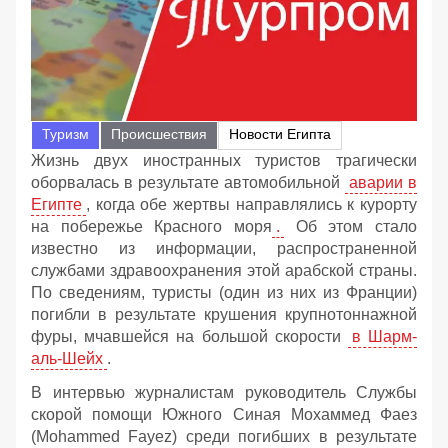
Туризм
Происшествия
Новости Египта
Жизнь двух иностранных туристов трагически
оборвалась в результате автомобильной
аварии в
Египте
, когда обе жертвы направлялись к курорту
на побережье Красного моря
.
Об этом стало
известно из информации, распространенной
службами здравоохранения этой арабской страны.
По сведениям, туристы (один из них из Франции)
погибли в результате крушения крупнотоннажной
фуры, мчавшейся на большой скорости
в Шарм-
аль-Шейх
.
В интервью журналистам руководитель Службы
скорой помощи Южного Синая Мохаммед Фаез
(Mohammed Fayez) среди погибших в результате