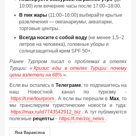
10:00) или вечерние часы после 17:00–18:00.
В пик жары
(11:00–16:00) выбирайте крытые
развлечения — океанариумы, аквапарки,
торговые центры.
Всегда носите с собой воду
(не менее 1,5–2
литров на человека), головные уборы и
солнцезащитный крем SPF 50+.
Ранее Турпром писал о проблемах в отелях
Турции: «
Кризис еды в отелях Турции: почему
цены взлетели на 68%
».
Если вы остались в
Телеграме
, то подпишитесь на
наш Новостной канал по туризму -
https://t.me/tourprom
. А если вы перешли в
Мах
, то
мы транслируем туристические новости и туда:
https://max.ru/id7743542912_biz
. А тут публикуются
полезные
рецепты
-
https://t.me/zoj_news
.
Яна Вараксина