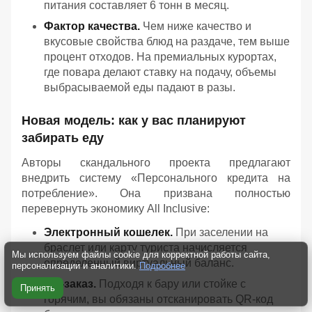
питания составляет 6 тонн в месяц.
Фактор качества.
Чем ниже качество и
вкусовые свойства блюд на раздаче, тем выше
процент отходов. На премиальных курортах,
где повара делают ставку на подачу, объемы
выбрасываемой еды падают в разы.
Новая модель: как у вас планируют
забирать еду
Авторы скандального проекта предлагают
внедрить систему «Персонального кредита на
потребление». Она призвана полностью
перевернуть экономику All Inclusive:
Электронный кошелек.
При заселении на
браслет или карту туриста начисляется
Мы используем файлы cookie для корректной работы сайта,
определенный виртуальный баланс.
персонализации и аналитики.
Подробнее
QR-заказ.
Подходя к бару или стойке с
Принять
горячим, вы обязаны отсканировать QR-код