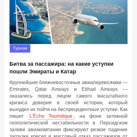
Туризм
Битва за пассажира: на какие уступки
пошли Эмираты и Катар
Крупнейшие ближневосточные авиаперевозчики —
Emirates, Qatar Airways и Etihad Airways —
оказались перед лицом самого масштабного
кризиса доверия в своей истории, который
вынудил их пойти на беспрецедентные уступки. Как
пишет
L'Écho Touristique
, на фоне затяжной
геополитической нестабильности в Персидском
заливе авиакомпании фиксируют резкое падение
загрузки кресел и массовый отказ пассажиров от