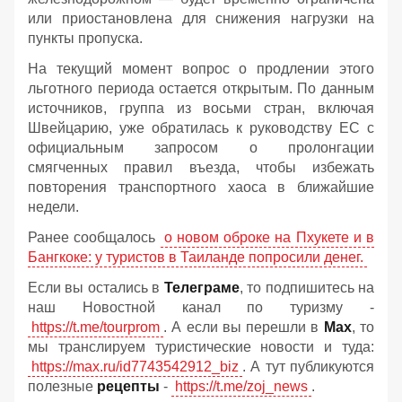
или приостановлена для снижения нагрузки на
пункты пропуска.
На текущий момент вопрос о продлении этого
льготного периода остается открытым. По данным
источников, группа из восьми стран, включая
Швейцарию, уже обратилась к руководству ЕС с
официальным запросом о пролонгации
смягченных правил въезда, чтобы избежать
повторения транспортного хаоса в ближайшие
недели.
Ранее сообщалось
о новом оброке на Пхукете и в
Бангкоке: у туристов в Таиланде попросили денег.
Если вы остались в
Телеграме
, то подпишитесь на
наш Новостной канал по туризму -
https://t.me/tourprom
. А если вы перешли в
Мах
, то
мы транслируем туристические новости и туда:
https://max.ru/id7743542912_biz
. А тут публикуются
полезные
рецепты
-
https://t.me/zoj_news
.