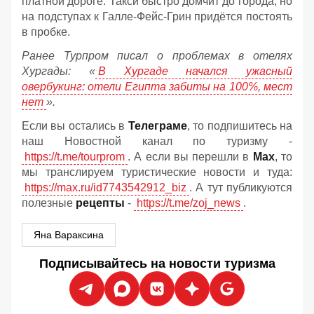
платной дороге. Такси быстро домчит до города, но
на подступах к Галле-Фейс-Грин придётся постоять
в пробке.
Ранее Турпром писал о проблемах в отелях
Хургады: «
В Хургаде начался ужасный
овербукинг: отели Египта забиты на 100%, мест
нет
».
Если вы остались в
Телеграме
, то подпишитесь на
наш Новостной канал по туризму -
https://t.me/tourprom
. А если вы перешли в
Мах
, то
мы транслируем туристические новости и туда:
https://max.ru/id7743542912_biz
. А тут публикуются
полезные
рецепты
-
https://t.me/zoj_news
.
Яна Вараксина
Подписывайтесь на новости туризма