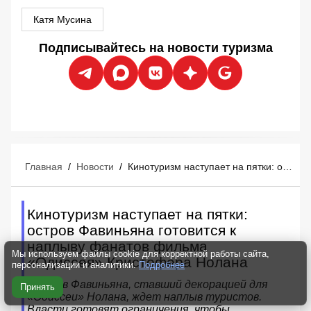
Катя Мусина
Подписывайтесь на новости туризма
Главная
/
Новости
/
Кинотуризм наступает на пятки: остров Фавиньяна готовится к наплыву фанатов фильма «Одиссея» Кристофера Нолана
Кинотуризм наступает на пятки:
остров Фавиньяна готовится к
наплыву фанатов фильма
Мы используем файлы cookie для корректной работы сайта,
«Одиссея» Кристофера Нолана
персонализации и аналитики.
Подробнее
Остров Фавиньяна, ставший декорацией для
Принять
«Одиссеи» Нолана, ждет наплыв туристов.
Власти готовят ограничения, чтобы