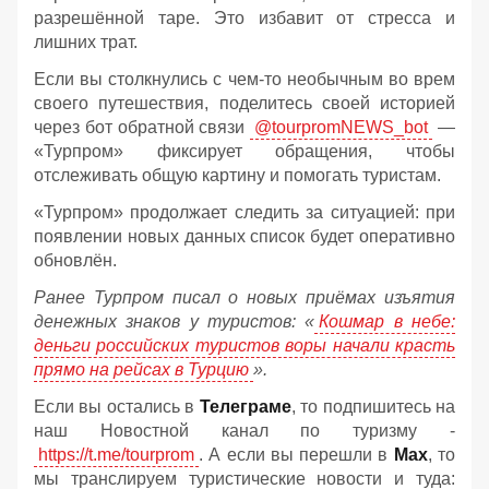
разрешённой таре. Это избавит от стресса и
лишних трат.
Если вы столкнулись с чем-то необычным во врем
своего путешествия, поделитесь своей историей
через бот обратной связи
@tourpromNEWS_bot
—
«Турпром» фиксирует обращения, чтобы
отслеживать общую картину и помогать туристам.
«Турпром» продолжает следить за ситуацией: при
появлении новых данных список будет оперативно
обновлён.
Ранее Турпром писал о новых приёмах изъятия
денежных знаков у туристов:
«
Кошмар в небе:
деньги российских туристов воры начали красть
прямо на рейсах в Турцию
».
Если вы остались в
Телеграме
, то подпишитесь на
наш Новостной канал по туризму -
https://t.me/tourprom
. А если вы перешли в
Мах
, то
мы транслируем туристические новости и туда: