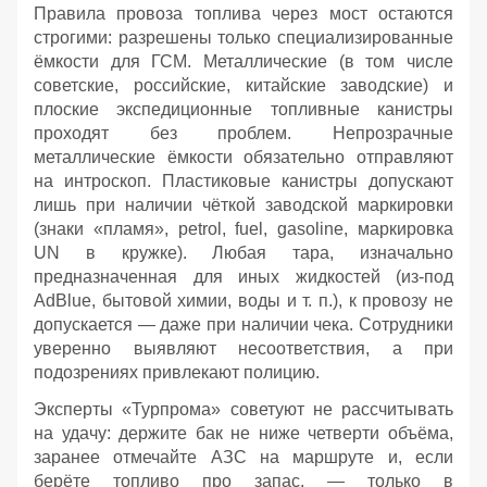
Правила провоза топлива через мост остаются
строгими: разрешены только специализированные
ёмкости для ГСМ. Металлические (в том числе
советские, российские, китайские заводские) и
плоские экспедиционные топливные канистры
проходят без проблем. Непрозрачные
металлические ёмкости обязательно отправляют
на интроскоп. Пластиковые канистры допускают
лишь при наличии чёткой заводской маркировки
(знаки «пламя», petrol, fuel, gasoline, маркировка
UN в кружке). Любая тара, изначально
предназначенная для иных жидкостей (из‑под
AdBlue, бытовой химии, воды и т. п.), к провозу не
допускается — даже при наличии чека. Сотрудники
уверенно выявляют несоответствия, а при
подозрениях привлекают полицию.
Эксперты «Турпрома» советуют не рассчитывать
на удачу: держите бак не ниже четверти объёма,
заранее отмечайте АЗС на маршруте и, если
берёте топливо про запас, — только в