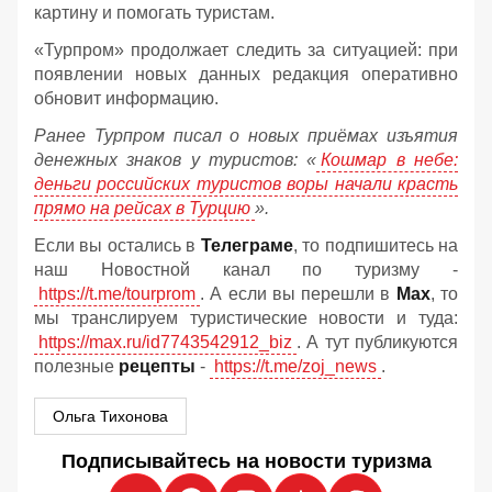
картину и помогать туристам.
«Турпром» продолжает следить за ситуацией: при
появлении новых данных редакция оперативно
обновит информацию.
Ранее Турпром писал о новых приёмах изъятия
денежных знаков у туристов:
«
Кошмар в небе:
деньги российских туристов воры начали красть
прямо на рейсах в Турцию
».
Если вы остались в
Телеграме
, то подпишитесь на
наш Новостной канал по туризму -
https://t.me/tourprom
. А если вы перешли в
Мах
, то
мы транслируем туристические новости и туда:
https://max.ru/id7743542912_biz
. А тут публикуются
полезные
рецепты
-
https://t.me/zoj_news
.
Ольга Тихонова
Подписывайтесь на новости туризма