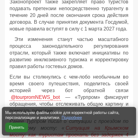
Законопроект также закрепляет право туристов
подавать претензии непосредственно турагенту в
течение 20 дней после окончания срока действия
договора. В случае принятия документа Госдумой,
новые правила вступят в силу с 1 марта 2027 года.
Эти изменения станут частью масштабного
процесса законодательного регулирования
отрасли, который также включает инициативы по
развитию инклюзивного туризма и корректировку
правил работы гостевых домов.
Если вы столкнулись с чем-лобо необычным во
время своего путешествия, поделитесь своей
историей через бот обратной связи
@tourpromNEWS_bot
— «Турпром» фиксирует
обращения, чтобы отслеживать общую картину и
помогать туристам.
Мы используем файлы cookie для корректной работы сайта,
персонализации и аналитики.
Подробнее
Ранее Турпром писал о ситуации с проездом по
Принять
Крымскому мосту:
«
Ситуация на Крымском
мосту: как туристам проехать без задержек 4