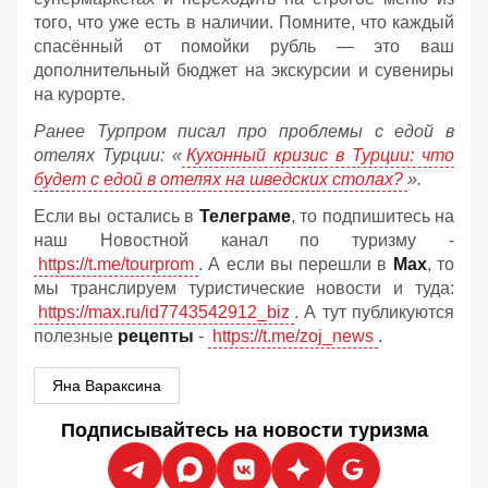
того, что уже есть в наличии. Помните, что каждый
спасённый от помойки рубль — это ваш
дополнительный бюджет на экскурсии и сувениры
на курорте.
Ранее Турпром писал про проблемы с едой в
отелях Турции: «
Кухонный кризис в Турции: что
будет с едой в отелях на шведских столах?
».
Если вы остались в
Телеграме
, то подпишитесь на
наш Новостной канал по туризму -
https://t.me/tourprom
. А если вы перешли в
Мах
, то
мы транслируем туристические новости и туда:
https://max.ru/id7743542912_biz
. А тут публикуются
полезные
рецепты
-
https://t.me/zoj_news
.
Яна Вараксина
Подписывайтесь на новости туризма