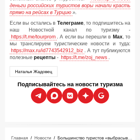
деньги российских туристов воры начали красть
прямо на рейсах в Турцию
».
Если вы остались в
Телеграме
, то подпишитесь на
наш Новостной канал по туризму -
https://t.me/tourprom
. А если вы перешли в
Мах
, то
мы транслируем туристические новости и туда:
https://max.ru/id7743542912_biz
. А тут публикуются
полезные
рецепты
-
https://t.me/zoj_news
.
Наталья Жадовец
Подписывайтесь на новости туризма
Главная
/
Новости
/
Большинство туристов «выбрасывают деньги в мусорное ведро» перед отпуском