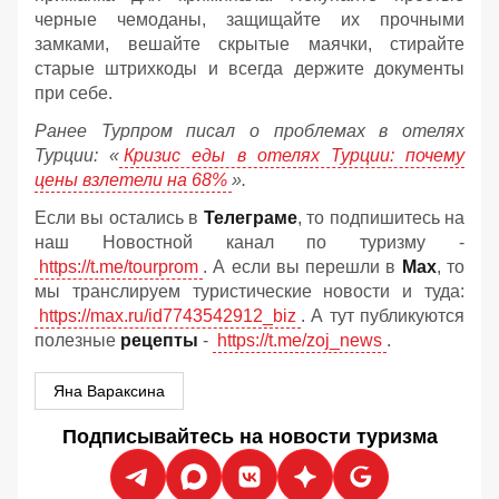
черные чемоданы, защищайте их прочными
замками, вешайте скрытые маячки, стирайте
старые штрихкоды и всегда держите документы
при себе.
Ранее Турпром писал о проблемах в отелях
Турции: «
Кризис еды в отелях Турции: почему
цены взлетели на 68%
».
Если вы остались в
Телеграме
, то подпишитесь на
наш Новостной канал по туризму -
https://t.me/tourprom
. А если вы перешли в
Мах
, то
мы транслируем туристические новости и туда:
https://max.ru/id7743542912_biz
. А тут публикуются
полезные
рецепты
-
https://t.me/zoj_news
.
Яна Вараксина
Подписывайтесь на новости туризма