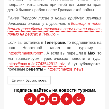
поправки, изначально принятой для защиты прав
детей бывших рабов после Гражданской войны.
Ранее Турпром писал о новых приёмах изъятия
денежных знаков у туристов:
«
Кошмар в небе:
деньги российских туристов воры начали красть
прямо на рейсах в Турцию
».
Если вы остались в
Телеграме
, то подпишитесь на
наш Новостной канал по туризму -
https://t.me/tourprom
. А если вы перешли в
Мах
, то
мы транслируем туристические новости и туда:
https://max.ru/id7743542912_biz
. А тут публикуются
полезные
рецепты
-
https://t.me/zoj_news
Евгения Бурмистрова
Подписывайтесь на новости туризма