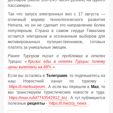
пассажира».
Так что запуск электронных виз с 17 августа —
отличный маркер технологического развития
Непала, но он не сделает это направление более
популярным. Страна в самом сердце Гималаев
остается элитарным и осознанным выбором для
мотивированных путешественников, готовых
платить за уникальные эмоции.
Ранее Турпром писал о проблемах в отелях
Турции: «
Кризис еды в отелях Турции: почему
цены взлетели на 68%
».
Если вы остались в
Телеграме
, то подпишитесь на
наш Новостной канал по туризму -
https://t.me/tourprom
. А если вы перешли в
Мах
, то
мы транслируем туристические новости и туда:
https://max.ru/id7743542912_biz
. А тут публикуются
полезные
рецепты
-
https://t.me/zoj_news
.