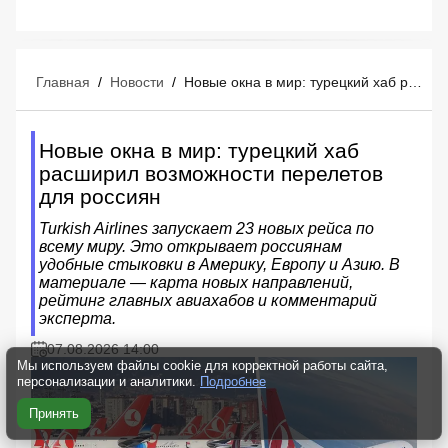
Главная
/
Новости
/
Новые окна в мир: турецкий хаб расширил возможности перелетов для россиян
Новые окна в мир: турецкий хаб
расширил возможности перелетов
для россиян
Turkish Airlines запускает 23 новых рейса по
всему миру. Это открывает россиянам
удобные стыковки в Америку, Европу и Азию. В
материале — карта новых направлений,
рейтинг главных авиахабов и комментарий
эксперта.
07.08.2026 14:00
Мы используем файлы cookie для корректной работы сайта,
персонализации и аналитики.
Подробнее
Принять