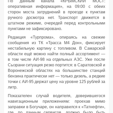
По данным канала «КРЫМСКИЙ МОСТ:
оперативная информация», на 09:00 с обеих
сторон моста затруднений в проезде к пунктам
ручного досмотра нет. Транспорт движется в
штатном режиме, очередей перед контрольными
пунктами не зафиксировано.
Редакция «Турпрома», опираясь на свежие
сообщения из ТК «Трасса М4 Дон», фиксирует
нестабильную картину с топливом. В Самарской
области ещё можно найти полный ассортимент —
в том числе АИ‑98 на отдельных АЗС. Уже после
Сызрани ситуация резко портится: в Саратовской и
Воронежской областях на большинстве станций
бензина практически нет — только дизель, а редкие
точки с АИ‑95 держат цену на уровне 125 рублей за
литр.
Показателен случай водителя, доверившегося
навигационным приложениям: проехав мимо
заправки в Богучаре, он направился к «Татнефти»,
где, по данным сервисов, должно было быть