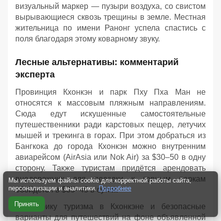
визуальный маркер — пузыри воздуха, со свистом
вырывающиеся сквозь трещины в земле. Местная
жительница по имени Ранонг успела спастись с
поля благодаря этому коварному звуку.
Лесные альтернативы: комментарий
эксперта
Провинция Кхонкэн и парк Пху Пха Ман не
относятся к массовым пляжным направлениям.
Сюда едут искушенные самостоятельные
путешественники ради карстовых пещер, летучих
мышей и трекинга в горах. При этом добраться из
Бангкока до города Кхонкэн можно внутренним
авиарейсом (AirAsia или Nok Air) за $30–50 в одну
сторону. Также туристам придётся арендовать
внедорожник для поездки к горным паркам
Мы используем файлы cookie для корректной работы сайта,
персонализации и аналитики.
Подробнее
обойдется в $35–45 в сутки.
Принять
Специфику туризма в Кхонкэне и безопасные
варианты для путешествий на фоне объявленной