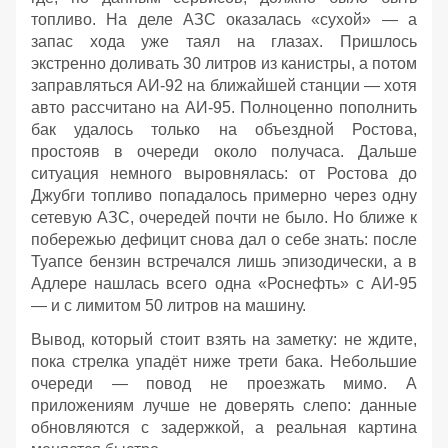
топливо. На деле АЗС оказалась «сухой» — а
запас хода уже таял на глазах. Пришлось
экстренно доливать 30 литров из канистры, а потом
заправляться АИ‑92 на ближайшей станции — хотя
авто рассчитано на АИ‑95. Полноценно пополнить
бак удалось только на объездной Ростова,
простояв в очереди около получаса. Дальше
ситуация немного выровнялась: от Ростова до
Джубги топливо попадалось примерно через одну
сетевую АЗС, очередей почти не было. Но ближе к
побережью дефицит снова дал о себе знать: после
Туапсе бензин встречался лишь эпизодически, а в
Адлере нашлась всего одна «Роснефть» с АИ‑95
— и с лимитом 50 литров на машину.
Вывод, который стоит взять на заметку: не ждите,
пока стрелка упадёт ниже трети бака. Небольшие
очереди — повод не проезжать мимо. А
приложениям лучше не доверять слепо: данные
обновляются с задержкой, а реальная картина