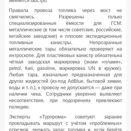
меняется быстро.
Правила провоза топлива через мост не
смягчились. Разрешены только
специализированные ёмкости для ГСМ:
металлические (в том числе советские, российские,
китайские заводские) и плоские экспедиционные
топливные канистры. Непрозрачные
металлические тары обязательно проверяют на
интроскопе. Для пластиковых канистр обязательна
чёткая заводская маркировка (знаки «пламя»,
petrol, fuel, gasoline, маркировка UN в кружке).
Любая тара, изначально предназначенная для
других жидкостей (из‑под AdBlue, бытовой химии,
воды и т. п.), к провозу не допускается — даже при
наличии чека. Сотрудники уверенно выявляют
несоответствия, при подозрениях привлекают
полицию.
Эксперты «Турпрома» советуют заранее
прокладывать маршрут с учётом «проблемных»
отрезков, держать запас топлива и, если берёте