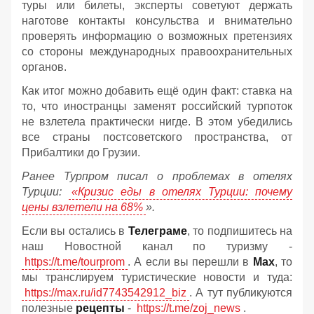
туры или билеты, эксперты советуют держать
наготове контакты консульства и внимательно
проверять информацию о возможных претензиях
со стороны международных правоохранительных
органов.
Как итог можно добавить ещё один факт: ставка на
то, что иностранцы заменят российский турпоток
не взлетела практически нигде. В этом убедились
все страны постсоветского пространства, от
Прибалтики до Грузии.
Ранее Турпром писал о проблемах в отелях
Турции:
«Кризис еды в отелях Турции: почему
цены взлетели на 68%
».
Если вы остались в
Телеграме
, то подпишитесь на
наш Новостной канал по туризму -
https://t.me/tourprom
. А если вы перешли в
Мах
, то
мы транслируем туристические новости и туда:
https://max.ru/id7743542912_biz
. А тут публикуются
полезные
рецепты
-
https://t.me/zoj_news
.