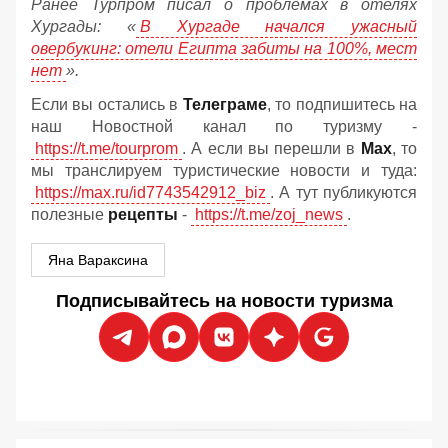
Ранее Турпром писал о проблемах в отелях
Хургады: «
В Хургаде начался ужасный
овербукинг: отели Египта забиты на 100%, мест
нет
».
Если вы остались в
Телеграме
, то подпишитесь на
наш Новостной канал по туризму -
https://t.me/tourprom
. А если вы перешли в
Мах
, то
мы транслируем туристические новости и туда:
https://max.ru/id7743542912_biz
. А тут публикуются
полезные
рецепты
-
https://t.me/zoj_news
.
Яна Вараксина
Подписывайтесь на новости туризма