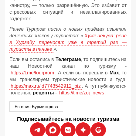
канистру, — только разрешённую. Это избавит от
стрессовых ситуаций и незапланированных
задержек.
Ранее Турпром писал о новых приёмах изъятия
денежных знаков у туристов:
«
Хуже некуда: рейс
в Хургаду переносят уже в третий раз —
туристы в панике
».
Если вы остались в
Телеграме
, то подпишитесь на
наш Новостной канал по туризму -
https://t.me/tourprom
. А если вы перешли в
Мах
, то
мы транслируем туристические новости и туда:
https://max.ru/id7743542912_biz
. А тут публикуются
полезные
рецепты
-
https://t.me/zoj_news
.
Евгения Бурмистрова
Подписывайтесь на новости туризма