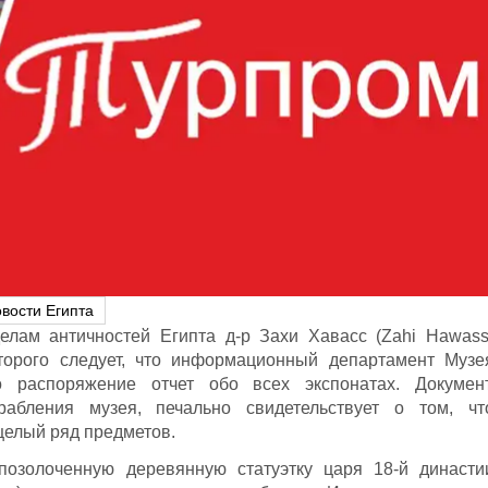
вости Египта
елам античностей Египта д-р Захи Хавасс (Zahi Hawass
торого следует, что информационный департамент Музе
 распоряжение отчет обо всех экспонатах. Документ
абления музея, печально свидетельствует о том, чт
целый ряд предметов.
позолоченную деревянную статуэтку царя 18-й династи