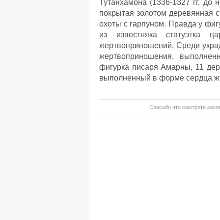
Тутанхамона (1336-1327 гг. до н
покрытая золотом деревянная с
охоты с гарпуном. Правда у фиг
из известняка статуэтка 
жертвоприношений. Среди укра
жертвоприношения, выполнен
фигурка писаря Амарны, 11 дер
выполненный в форме сердца жу
Спасибо что смотрите рекла