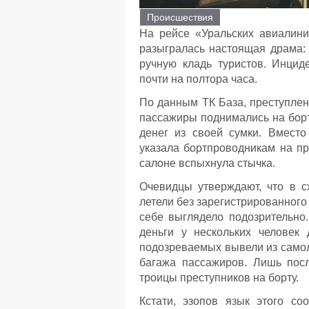
Происшествия
На рейсе «Уральских авиалин
разыгралась настоящая драма:
ручную кладь туристов. Инцид
почти на полтора часа.
По данным ТК База, преступлен
пассажиры поднимались на борт
денег из своей сумки. Вместо
указала бортпроводникам на п
салоне вспыхнула стычка.
Очевидцы утверждают, что в с
летели без зарегистрированного
себе выглядело подозрительно
деньги у нескольких человек 
подозреваемых вывели из самол
багажа пассажиров. Лишь пос
троицы преступников на борту.
Кстати, эзопов язык этого со