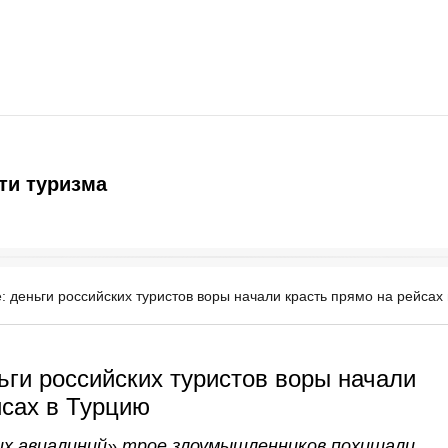
ти туризма
: деньги российских туристов воры начали красть прямо на рейсах
ьги российских туристов воры начали
йсах в Турцию
их авиалиний» трое злоумышленников похищали