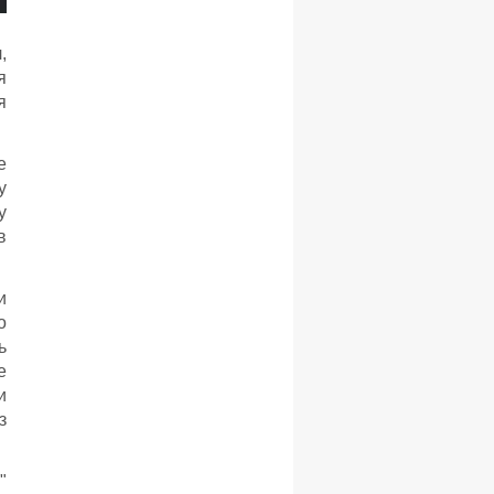
,
я
я
е
у
у
в
и
о
ь
е
и
з
"