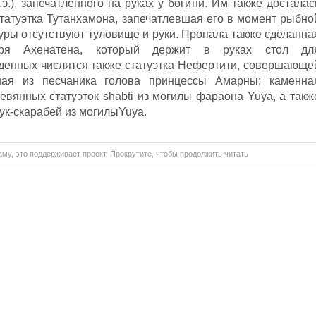
.э.), запечатленного на руках у богини. Им также досталас
татуэтка Тутанхамона, запечатлевшая его в момент рыбно
уры отсутствуют туловище и руки. Пропала также сделанна
царя Ахенатена, который держит в руках стол дл
денных числятся также статуэтка Нефертити, совершающе
ная из песчаника голова принцессы Амарны; каменна
евянных статуэток shabti из могилы фараона Yuya, а такж
к-скарабей из могилыYuya.
му, это поддерживает проект. Прокрутите, чтобы продолжить читать