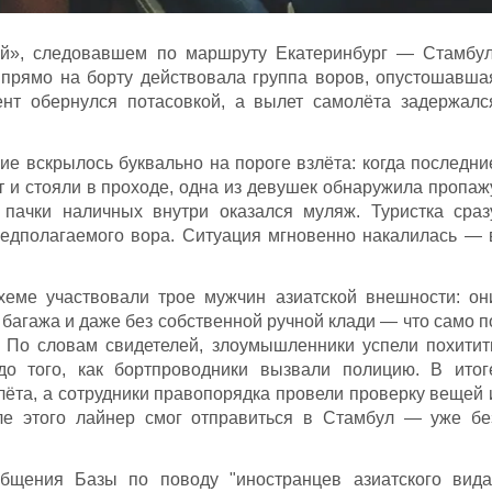
ий», следовавшем по маршруту Екатеринбург — Стамбул
 прямо на борту действовала группа воров, опустошавша
ент обернулся потасовкой, а вылет самолёта задержалс
ие вскрылось буквально на пороге взлёта: когда последни
 и стояли в проходе, одна из девушек обнаружила пропаж
 пачки наличных внутри оказался муляж. Туристка сраз
редполагаемого вора. Ситуация мгновенно накалилась — 
хеме участвовали трое мужчин азиатской внешности: он
 багажа и даже без собственной ручной клади — что само п
. По словам свидетелей, злоумышленники успели похитит
до того, как бортпроводники вызвали полицию. В итог
ёта, а сотрудники правопорядка провели проверку вещей 
ле этого лайнер смог отправиться в Стамбул — уже бе
общения Базы по поводу "иностранцев азиатского вида