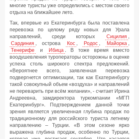
многие туристы уже определились с местом своего
отдыха на ближайшее лето.
Так, впервые из Екатеринбурга была поставлена
перевозка по целому ряду новых для Урала
направлений, среди которых
Сицилия
,
Сардиния
, острова
Кос
,
Родос
,
Майорка
,
Тенерифе
и
Ибица
. В тоже время вместо
воодушевления туроператоры осторожны в оценке
успеха столь широкого спектра предложений.
«Вероятнее всего, заявленная перевозка
подвергнется оптимизации, так как Екатеринбургу
такой совокупный объем «воздуха» и направлений
не переварить при всём желании», - считает Ирина
Андреевна, замдиректора туркомпании «МГП
Екатеринбург». Подтверждением данной точки
зрения является увеличенная глубина продаж по
традиционному для российского туриста летнему
направлению – Турции. «В этом сезоне ярко
выражена глубина продаж, особенно по Турции,
которая уже достигает сентября. Что касается