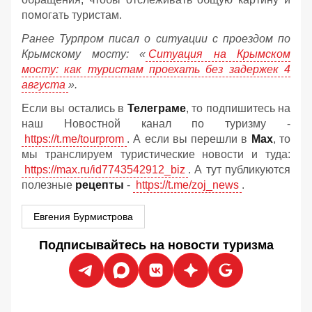
помогать туристам.
Ранее Турпром писал о ситуации с проездом по
Крымскому мосту:
«
Ситуация на Крымском
мосту: как туристам проехать без задержек 4
августа
».
Если вы остались в
Телеграме
, то подпишитесь на
наш Новостной канал по туризму -
https://t.me/tourprom
. А если вы перешли в
Мах
, то
мы транслируем туристические новости и туда:
https://max.ru/id7743542912_biz
. А тут публикуются
полезные
рецепты
-
https://t.me/zoj_news
.
Евгения Бурмистрова
Подписывайтесь на новости туризма