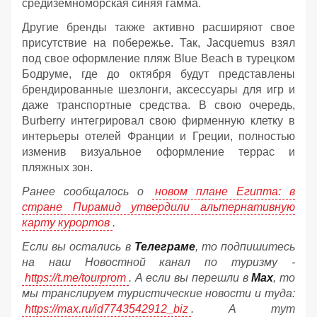
средиземноморская синяя гамма.
Другие бренды также активно расширяют свое
присутствие на побережье. Так, Jacquemus взял
под свое оформление пляж Blue Beach в турецком
Бодруме, где до октября будут представлены
брендированные шезлонги, аксессуары для игр и
даже транспортные средства. В свою очередь,
Burberry интегрировал свою фирменную клетку в
интерьеры отелей Франции и Греции, полностью
изменив визуальное оформление террас и
пляжных зон.
Ранее сообщалось о
новом плане Египта: в
стране Пирамид утвердили альтернативную
карту курортов
.
Если вы остались в
Телеграме
, то подпишитесь
на наш Новостной канал по туризму -
https://t.me/tourprom
. А если вы перешли в
Мах
, то
мы транслируем туристические новости и туда:
https://max.ru/id7743542912_biz
. А тут