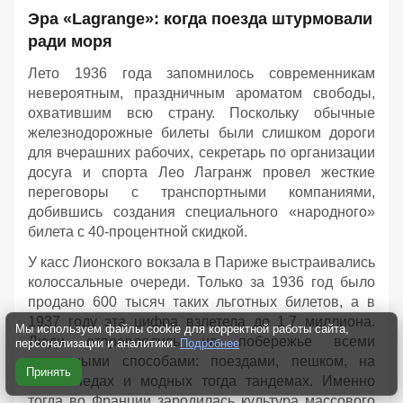
Эра «Lagrange»: когда поезда штурмовали
ради моря
Лето 1936 года запомнилось современникам
невероятным, праздничным ароматом свободы,
охватившим всю страну. Поскольку обычные
железнодорожные билеты были слишком дороги
для вчерашних рабочих, секретарь по организации
досуга и спорта Лео Лагранж провел жесткие
переговоры с транспортными компаниями,
добившись создания специального «народного»
билета с 40-процентной скидкой.
У касс Лионского вокзала в Париже выстраивались
колоссальные очереди. Только за 1936 год было
продано 600 тысяч таких льготных билетов, а в
1937 году эта цифра взлетела до 1,7 миллиона.
Мы используем файлы cookie для корректной работы сайта,
Люди отправлялись на побережье всеми
персонализации и аналитики.
Подробнее
доступными способами: поездами, пешком, на
Принять
велосипедах и модных тогда тандемах. Именно
тогда во Франции зародилась культура массового