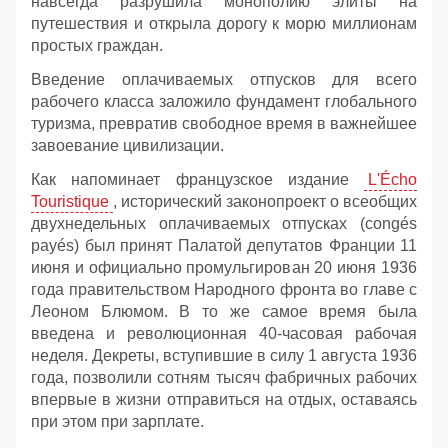
навсегда разрушила монополию элиты на
путешествия и открыла дорогу к морю миллионам
простых граждан.
Введение оплачиваемых отпусков для всего
рабочего класса заложило фундамент глобального
туризма, превратив свободное время в важнейшее
завоевание цивилизации.
Как напоминает французское издание
L'Écho
Touristique
, исторический законопроект о всеобщих
двухнедельных оплачиваемых отпусках (congés
payés) был принят Палатой депутатов Франции 11
июня и официально промульгирован 20 июня 1936
года правительством Народного фронта во главе с
Леоном Блюмом. В то же самое время была
введена и революционная 40-часовая рабочая
неделя. Декреты, вступившие в силу 1 августа 1936
года, позволили сотням тысяч фабричных рабочих
впервые в жизни отправиться на отдых, оставаясь
при этом при зарплате.