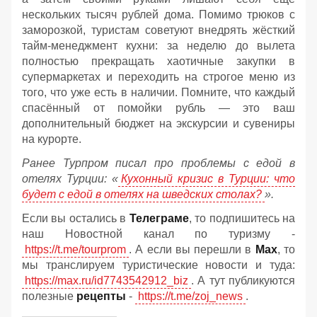
нескольких тысяч рублей дома. Помимо трюков с
заморозкой, туристам советуют внедрять жёсткий
тайм-менеджмент кухни: за неделю до вылета
полностью прекращать хаотичные закупки в
супермаркетах и переходить на строгое меню из
того, что уже есть в наличии. Помните, что каждый
спасённый от помойки рубль — это ваш
дополнительный бюджет на экскурсии и сувениры
на курорте.
Ранее Турпром писал про проблемы с едой в
отелях Турции: «
Кухонный кризис в Турции: что
будет с едой в отелях на шведских столах?
».
Если вы остались в
Телеграме
, то подпишитесь на
наш Новостной канал по туризму -
https://t.me/tourprom
. А если вы перешли в
Мах
, то
мы транслируем туристические новости и туда:
https://max.ru/id7743542912_biz
. А тут публикуются
полезные
рецепты
-
https://t.me/zoj_news
.