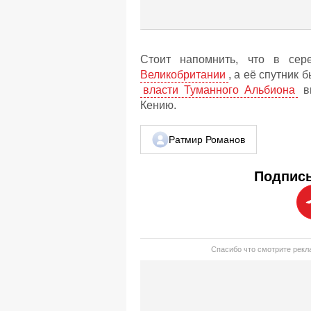
Стоит напомнить, что в се
Великобритании
, а её спутник
власти Туманного Альбиона
вы
Кению.
Ратмир Романов
Подписы
Спасибо что смотрите рекла