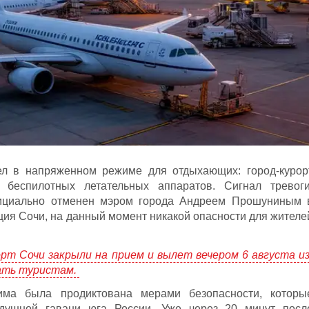
ел в напряженном режиме для отдыхающих: город-курор
 беспилотных летательных аппаратов. Сигнал тревоги
ициально отменен мэром города Андреем Прошуниным 
ция Сочи, на данный момент никакой опасности для жителе
рт Сочи закрыли на прием и вылет вечером 6 августа из
дать туристам.
има была продиктована мерами безопасности, которы
здушной гавани юга России. Уже через 20 минут посл