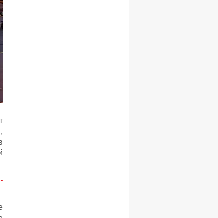
т
,
в
й
-
е
е