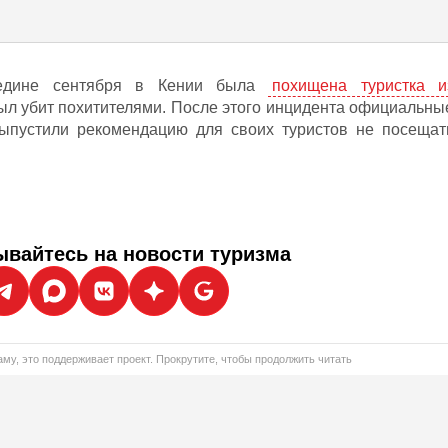
редине сентября в Кении была
похищена туристка и
 был убит похитителями. После этого инцидента официальны
пустили рекомендацию для своих туристов не посещат
вайтесь на новости туризма
му, это поддерживает проект. Прокрутите, чтобы продолжить читать