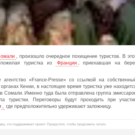
Сомали
, произошло очередное похищение туристов. В это
 пожилая туристка из
Франции
, приехавшая на бере
 агентство «France-Presse» со ссылкой на собственны
 органах Кении, в настоящее время туристка уже находитс
 в Сомали. Именно туда была отправлена группа эмиссаро
а туристки. Переговоры будут проходить при участи
и
,
где предположительно удерживают заложницу.
му, это поддерживает проект. Прокрутите, чтобы продолжить читать