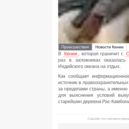
Происшествия
Новости Кении
В
Кении
, которая граничит с
раз в заложниках оказалась
Индийского океана на отдых.
Как сообщает информационное
источник в правоохранительных
за пределами страны, а именно
для выяснения условий выкуп
старейшин деревни Рас-Камбон
Спасибо что смотрите рекла