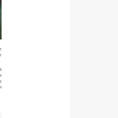
т
г
й
я
в
и