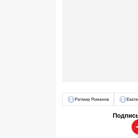
Ратмир Романов
Екат
Подписы