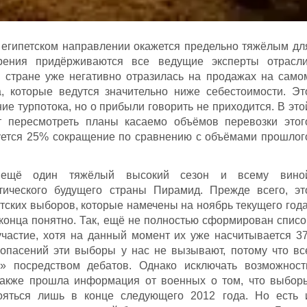
 египетском направлении окажется предельно тяжёлым дл
зрения придёрживаются все ведущие эксперты отрасли
в стране уже негативно отразилась на продажах на само
а, которые ведутся значительно ниже себестоимости. Эт
ие турпотока, но о прибыли говорить не приходится. В это
т пересмотреть планы касаемо объёмов перевозки этог
руется 25% сокращение по сравнению с объёмами прошлог
ь ещё один тяжёлый высокий сезон и всему вино
тического будущего страны Пирамид. Прежде всего, эт
тских выборов, которые намечены на ноябрь текущего года
до конца понятно. Так, ещё не полностью сформирован списо
участие, хотя на данный момент их уже насчитывается 37
 опасений эти выборы у нас не вызывают, потому что вс
я» посредством дебатов. Однако исключать возможност
Также прошла информация от военных о том, что выбор
тояться лишь в конце следующего 2012 года. Но есть 