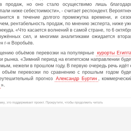
ов продаж, но оно стало осуществимо лишь благодар
упали ниже себестоимости», - считает респондент. Вероятне
анится в течение долгого промежутка времени, и сезо
чем, рентабельность продаж, по мнению эксперта, ниже уж
некуда. «Что касается волнений в самой стране, то 6 октябр
ружённых сил, и многими аналитиками ожидается втора
н г-н Воробьёв.
ащению объёмов перевозки на популярные
курорты Египт
ки рынка. «Зимний период на египетском направлении буде
мым, нежели в прошлом году. В первую очередь речь идёт 
о объём перевозки по сравнению с прошлым годом буде
неутешительный прогноз
Александр Буртин
, коммерчески
».
му, это поддерживает проект. Прокрутите, чтобы продолжить читать