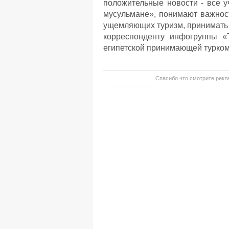
положительные новости - все у
мусульмане», понимают важност
ущемляющих туризм, принимать н
корреспонденту инфогруппы
египетской принимающей турко
Спасибо что смотрите рекла