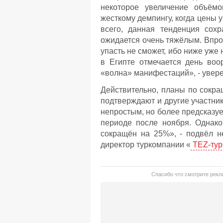
некоторое увеличение объём
жесткому демпингу, когда цены 
всего, данная тенденция сохр
ожидается очень тяжёлым. Впро
упасть не сможет, ибо ниже уже 
в Египте отмечается день воо
«волна» манифестаций», - увере
Действительно, планы по сокр
подтверждают и другие участни
непростым, но более предсказуе
периоде после ноября. Однак
сокращён на 25%», - подвёл 
директор туркомпании «
TEZ-тур
Спасибо что смотрите рекла