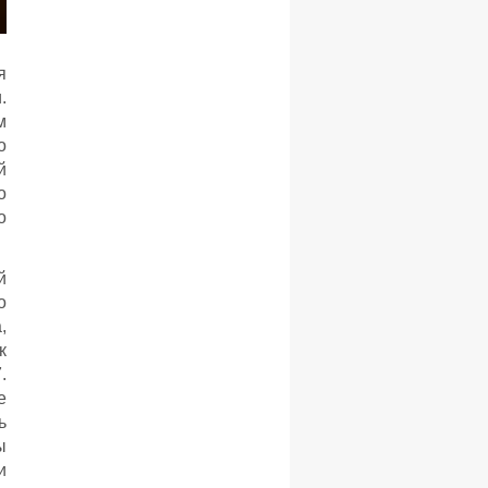
я
.
м
о
й
о
о
й
о
,
к
.
е
ь
ы
и