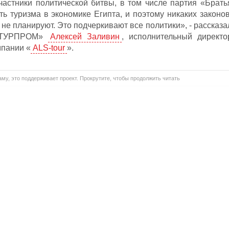
частники политической битвы, в том числе партия «Брать
ь туризма в экономике Египта, и поэтому никаких законов
е планируют. Это подчеркивают все политики», - рассказа
 «ТУРПРОМ»
Алексей Заливин
, исполнительный директо
мпании «
ALS-tour
».
му, это поддерживает проект. Прокрутите, чтобы продолжить читать