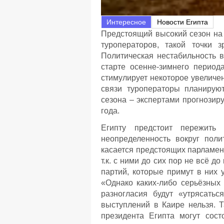
Интересное
Новости Египта
Предстоящий высокий сезон на
туроператоров, такой точки 
Политическая нестабильность 
старте осенне-зимнего период
стимулирует некоторое увеличен
связи туроператоры планирую
сезона – экспертами прогнози
года.
Египту предстоит пережит
неопределенность вокруг поли
касается предстоящих парламен
т.к. с ними до сих пор не всё 
партий, которые примут в них 
«Однако каких-либо серьёзных
разногласия будут «утрясатьс
выступлений в Каире нельзя. 
президента Египта могут сос