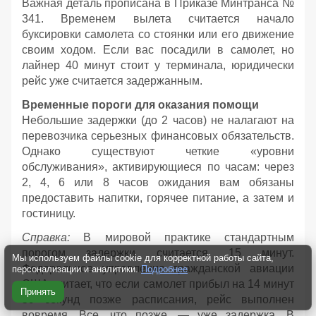
Важная деталь прописана в Приказе Минтранса №
341. Временем вылета считается начало
буксировки самолета со стоянки или его движение
своим ходом. Если вас посадили в самолет, но
лайнер 40 минут стоит у терминала, юридически
рейс уже считается задержанным.
Временные пороги для оказания помощи
Небольшие задержки (до 2 часов) не налагают на
перевозчика серьезных финансовых обязательств.
Однако существуют четкие «уровни
обслуживания», активирующиеся по часам: через
2, 4, 6 или 8 часов ожидания вам обязаны
предоставить напитки, горячее питание, а затем и
гостиницу.
Справка:
В мировой практике стандартным
порогом задержки считается 15 минут.
Мы используем файлы cookie для корректной работы сайта,
Федеральное управление гражданской авиации
персонализации и аналитики.
Подробнее
США считает, что если самолет прибыл на 14 минут
Принять
59 секунд позже расписания, рейс выполнен
вовремя. Все, что позже, — уже задержка. В