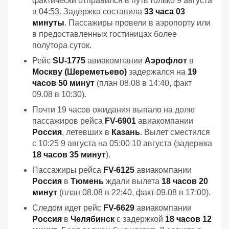
фактически отправился в путь только 9 августа
в 04:53. Задержка составила
33 часа 03
минуты
. Пассажиры провели в аэропорту или
в предоставленных гостиницах более
полутора суток.
Рейс
SU-1775
авиакомпании
Аэрофлот
в
Москву (Шереметьево)
задержался на
19
часов 50 минут
(план 08.08 в 14:40, факт
09.08 в 10:30).
Почти 19 часов ожидания выпало на долю
пассажиров рейса
FV-6901
авиакомпании
Россия
, летевших в
Казань
. Вылет сместился
с 10:25 9 августа на 05:00 10 августа (задержка
18 часов 35 минут
).
Пассажиры рейса
FV-6125
авиакомпании
Россия
в
Тюмень
ждали вылета
18 часов 20
минут
(план 08.08 в 22:40, факт 09.08 в 17:00).
Следом идет рейс
FV-6629
авиакомпании
Россия
в
Челябинск
с задержкой
18 часов 12