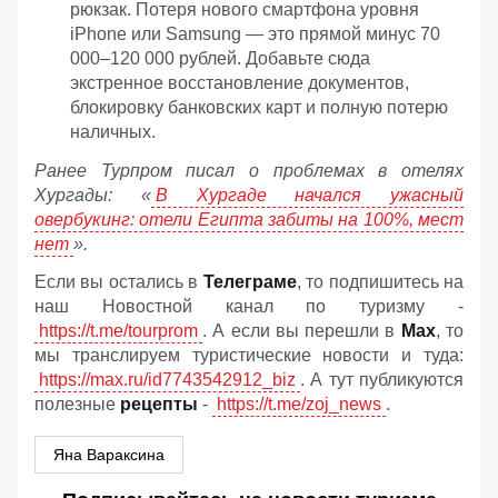
рюкзак. Потеря нового смартфона уровня
iPhone или Samsung — это прямой минус 70
000–120 000 рублей. Добавьте сюда
экстренное восстановление документов,
блокировку банковских карт и полную потерю
наличных.
Ранее Турпром писал о проблемах в отелях
Хургады: «
В Хургаде начался ужасный
овербукинг: отели Египта забиты на 100%, мест
нет
».
Если вы остались в
Телеграме
, то подпишитесь на
наш Новостной канал по туризму -
https://t.me/tourprom
. А если вы перешли в
Мах
, то
мы транслируем туристические новости и туда:
https://max.ru/id7743542912_biz
. А тут публикуются
полезные
рецепты
-
https://t.me/zoj_news
.
Яна Вараксина