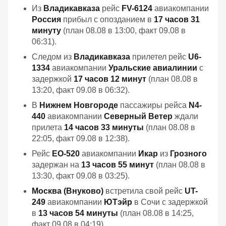
Из
Владикавказа
рейс
FV-6124
авиакомпании
Россия
прибыл с опозданием в
17 часов 31
минуту
(план 08.08 в 13:00, факт 09.08 в
06:31).
Следом из
Владикавказа
прилетел рейс
U6-
1334
авиакомпании
Уральские авиалинии
с
задержкой
17 часов 12 минут
(план 08.08 в
13:20, факт 09.08 в 06:32).
В
Нижнем Новгороде
пассажиры рейса
N4-
440
авиакомпании
Северный Ветер
ждали
прилета
14 часов 33 минуты
(план 08.08 в
22:05, факт 09.08 в 12:38).
Рейс
EO-520
авиакомпании
Икар
из
Грозного
задержан на
13 часов 55 минут
(план 08.08 в
13:30, факт 09.08 в 03:25).
Москва (Внуково)
встретила свой рейс
UT-
249
авиакомпании
ЮТэйр
в Сочи с задержкой
в
13 часов 54 минуты
(план 08.08 в 14:25,
факт 09.08 в 04:19).