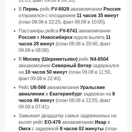
22:05, факт 09.08 в 09:50).
В
Пермь
рейс
FV-6929
авиакомпании
Россия
отправился с опозданием
11 часов 35 минут
(план 08.08 в 22:25, факт 09.08 в 10:00).
Пассажиры рейса
FV-6741
авиакомпании
Россия
в
Новосибирск
ждали вылета
11
часов 28 минут
(план 08.08 в 20:40, факт
09.08 в 08:08).
В
Москву (Шереметьево)
рейс
N4-6504
авиакомпании
Северный Ветер
задержался
на
10 часов 50 минут
(план 09.08 в 11:50,
факт 09.08 в 22:40).
Рейс
U6-566
авиакомпании
Уральские
авиалинии
в
Екатеринбург
задержан на
8
часов 46 минут
(план 08.08 в 22:55, факт
09.08 в 07:41).
Замыкает двадцатку самых задержанных на
вылет рейс
EO-479
авиакомпании
Икар
в
Омск
с задержкой
8 часов 02 минуты
(план