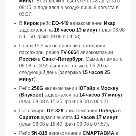
минут
. Борт должен был улететь 8 августа в
09:15, а поднялся в воздух лишь 9 августа в
03:27.
В
Киров
рейс
EO-449
авиакомпании
Икар
задержался на
16 часов 13 минут
(план 08.08
в 11:50, факт 09.08 в 04:03).
Почти 15,5 часов провели в ожидании
пассажиры рейса
FV-6664
авиакомпании
Россия
в
Санкт-Петербург
. Самолет вместо
08.08 в 13:55 вылетел только в 05:20 на
следующий день (задержка
15 часов 25
минут
).
Рейс
250G
авиакомпании
ЮТэйр
в
Москву
(Внуково)
задержался на
14 часов 37 минут
(план 08.08 в 15:25, факт 09.08 в 06:02).
Пассажиры
DP-329
авиакомпании
Победа
в
Саратов
ждали вылета
13 часов 17 минут
(план 08.08 в 18:40, факт 09.08 в 07:57).
Рейс
5N-815
авиакомпании
СМАРТАВИА
в