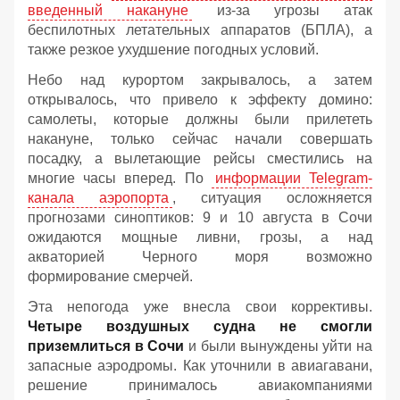
введенный накануне
из-за угрозы атак
беспилотных летательных аппаратов (БПЛА), а
также резкое ухудшение погодных условий.
Небо над курортом закрывалось, а затем
открывалось, что привело к эффекту домино:
самолеты, которые должны были прилететь
накануне, только сейчас начали совершать
посадку, а вылетающие рейсы сместились на
многие часы вперед. По
информации Telegram-
канала аэропорта
, ситуация осложняется
прогнозами синоптиков: 9 и 10 августа в Сочи
ожидаются мощные ливни, грозы, а над
акваторией Черного моря возможно
формирование смерчей.
Эта непогода уже внесла свои коррективы.
Четыре воздушных судна не смогли
приземлиться в Сочи
и были вынуждены уйти на
запасные аэродромы. Как уточнили в авиагавани,
решение принималось авиакомпаниями