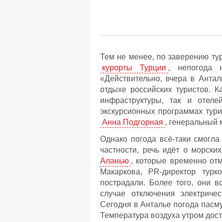
Тем не менее, по заверению ту
курорты Турции
, непогода 
«Действительно, вчера в Антал
отдыхе российских туристов. К
инфраструктуры, так и отел
экскурсионных программах тур
Анна Подгорная
, генеральный
Однако погода всё-таки смогла
частности, речь идёт о морски
Аланью
, которые временно от
Макаркова, PR-директор турк
пострадали. Более того, они 
случае отключения электричес
Сегодня в Анталье погода пасму
Температура воздуха утром дост