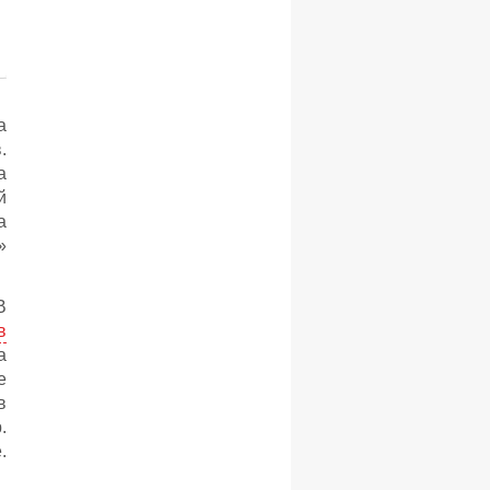
а
.
а
й
а
»
В
в
а
е
в
.
.