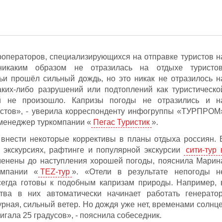
роператоров, специализирующихся на отправке туристов н
никаким образом не отразилась на отдыхе туристов
ьи прошёл сильный дождь, но это никак не отразилось н
аких-либо разрушений или подтоплений как туристическо
ей не произошло. Капризы погоды не отразились и н
истов», - уверила корреспонденту инфогруппы «ТУРПРОМ
 менеджер туркомпании «
Пегас Туристик
».
 внести некоторые коррективы в планы отдыха россиян. 
х экскурсиях, рафтинге и популярной экскурсии
сити-тур 
менены до наступления хорошей погоды, пояснила Марин
омпании «
TEZ-тур
». «Отели в результате непогоды н
всегда готовы к подобным капризам природы. Например, 
тва в них автоматически начинает работать генератор
рная, сильный ветер. Но дождя уже нет, временами солнце
игала 25 градусов», - пояснила собеседник.