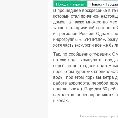
Погода и туризм
Новости Турции
В прошедшее воскресенье в теч
который стал причиной настоящ
домов, а также множество мес
также стал причиной сложносте
из регионов России. Однако, 
инфогруппы «ТУРПРОМ», разгул 
хотя часть экскурсий всё же был
Так, по сообщению турецких С
потоки воды хлынули в город 
серьёзно пострадали подземны
подсчётам турецких специалист
воды, при этом порывы ветра до
работе аэропорта, перебои про
понедельника). Порядка 60 рей
самолётов перенаправляются 
школах.
Спасибо что смотрите рекла