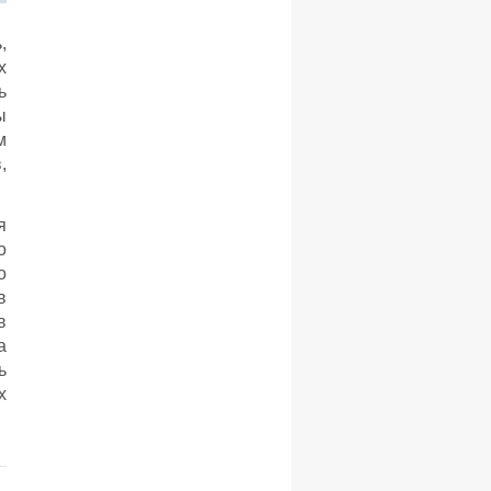
,
х
ь
ы
м
,
я
о
о
в
в
а
ь
х