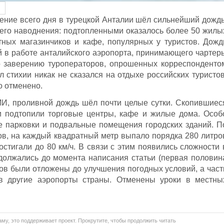
ение всего дня в турецкой Анталии шёл сильнейший дождь
его наводнения: подтопленными оказалось более 50 жилы
тных магазинчиков и кафе, популярных у туристов. Дожд
й в работе анталийского аэропорта, принимающего чартер
по заверению туроператоров, опрошенных корреспонденто
стихии никак не сказался на отдыхе российских туристов
о отменено.
МИ, проливной дождь шёл почти целые сутки. Скопившиес
и подтопили торговые центры, кафе и жилые дома. Особ
е парковки и подвальные помещения городских зданий. П
ов, на каждый квадратный метр выпало порядка 280 литро
стигали до 80 км/ч. В связи с этим появились сложности 
должались до момента написания статьи (первая половин
сов были отложены до улучшения погодных условий, а част
в другие аэропорты страны. Отменены уроки в местны
му, это поддерживает проект. Прокрутите, чтобы продолжить читать