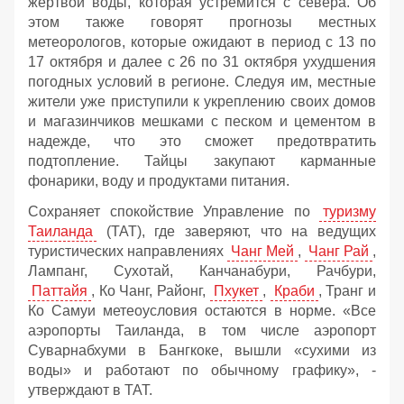
жертвой воды, которая устремится с севера. Об
этом также говорят прогнозы местных
метеорологов, которые ожидают в период с 13 по
17 октября и далее с 26 по 31 октября ухудшения
погодных условий в регионе. Следуя им, местные
жители уже приступили к укреплению своих домов
и магазинчиков мешками с песком и цементом в
надежде, что это сможет предотвратить
подтопление. Тайцы закупают карманные
фонарики, воду и продуктами питания.
Сохраняет спокойствие Управление по
туризму
Таиланда
(ТАТ), где заверяют, что на ведущих
туристических направлениях
Чанг Мей
,
Чанг Рай
,
Лампанг, Сухотай, Канчанабури, Рачбури,
Паттайя
, Ко Чанг, Районг,
Пхукет
,
Краби
, Транг и
Ко Самуи метеоусловия остаются в норме. «Все
аэропорты Таиланда, в том числе аэропорт
Суварнабхуми в Бангкоке, вышли «сухими из
воды» и работают по обычному графику», -
утверждают в ТАТ.