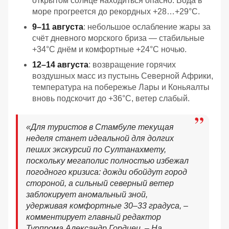
открытом солнце находиться опасно. Вода в
море прогреется до рекордных +28…+29°C.
9–11 августа
: небольшое ослабление жары за
счёт дневного морского бриза — стабильные
+34°C днём и комфортные +24°C ночью.
12–14 августа
: возвращение горячих
воздушных масс из пустынь Северной Африки,
температура на побережье Лары и Коньяалты
вновь подскочит до +36°C, ветер слабый.
«Для туристов в Стамбуле текущая
неделя станет идеальной для долгих
пеших экскурсий по Султанахмету,
поскольку мегаполис полностью избежал
погодного кризиса: дожди обойдут город
стороной, а сильный северный ветер
заблокирует аномальный зной,
удерживая комфортные 30–33 градуса, –
комментирует главный редактор
Турпрома Александр Гордиец. – На