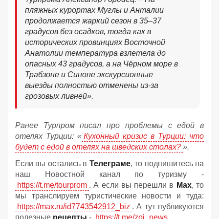
пляжных курортах Муглы и Анталии
продолжается жаркий сезон в 35–37
градусов без осадков, тогда как в
исторических провинциях Восточной
Анатолии температура взлетела до
опасных 43 градусов, а на Чёрном море в
Трабзоне и Синопе экскурсионные
выезды полностью отменены из-за
грозовых ливней».
Ранее Турпром писал про проблемы с едой в
отелях Турции: «
Кухонный кризис в Турции: что
будет с едой в отелях на шведских столах?
».
Если вы остались в
Телеграме
, то подпишитесь на
наш Новостной канал по туризму -
https://t.me/tourprom
. А если вы перешли в
Мах
, то
мы транслируем туристические новости и туда:
https://max.ru/id7743542912_biz
. А тут публикуются
полезные
рецепты
-
https://t.me/zoj_news
.