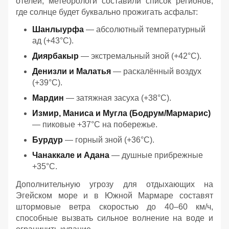
отелей, метеорологи составили список регионов,
где солнце будет буквально прожигать асфальт:
Шанлыурфа
— абсолютный температурный
ад (+43°C).
Диярбакыр
— экстремальный зной (+42°C).
Денизли и Малатья
— раскалённый воздух
(+39°C).
Мардин
— затяжная засуха (+38°C).
Измир, Маниса и Мугла (Бодрум/Мармарис)
— пиковые +37°C на побережье.
Бурдур
— горный зной (+36°C).
Чанаккале и Адана
— душные прибрежные
+35°C.
Дополнительную угрозу для отдыхающих на
Эгейском море и в Южной Мармаре составят
штормовые ветра скоростью до 40–60 км/ч,
способные вызвать сильное волнение на воде и