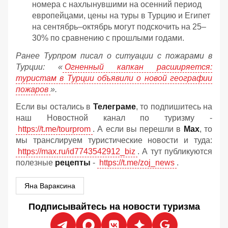
номера с нахлынувшими на осенний период
европейцами, цены на туры в Турцию и Египет
на сентябрь–октябрь могут подскочить на 25–
30% по сравнению с прошлыми годами.
Ранее Турпром писал о ситуации с пожарами в
Турции: «
Огненный капкан расширяется:
туристам в Турции объявили о новой географии
пожаров
».
Если вы остались в
Телеграме
, то подпишитесь на
наш Новостной канал по туризму -
https://t.me/tourprom
. А если вы перешли в
Мах
, то
мы транслируем туристические новости и туда:
https://max.ru/id7743542912_biz
. А тут публикуются
полезные
рецепты
-
https://t.me/zoj_news
.
Яна Вараксина
Подписывайтесь на новости туризма