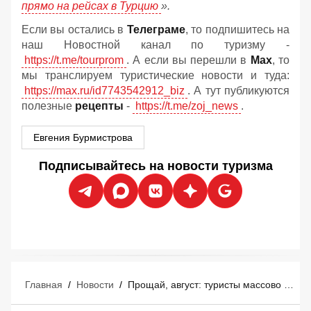
прямо на рейсах в Турцию
».
Если вы остались в
Телеграме
, то подпишитесь на
наш Новостной канал по туризму -
https://t.me/tourprom
. А если вы перешли в
Мах
, то
мы транслируем туристические новости и туда:
https://max.ru/id7743542912_biz
. А тут публикуются
полезные
рецепты
-
https://t.me/zoj_news
.
Евгения Бурмистрова
Подписывайтесь на новости туризма
Главная
/
Новости
/
Прощай, август: туристы массово переносят отпуска по неожиданной причине