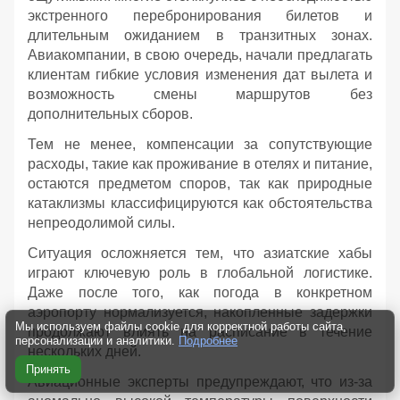
экстренного перебронирования билетов и
длительным ожиданием в транзитных зонах.
Авиакомпании, в свою очередь, начали предлагать
клиентам гибкие условия изменения дат вылета и
возможность смены маршрутов без
дополнительных сборов.
Тем не менее, компенсации за сопутствующие
расходы, такие как проживание в отелях и питание,
остаются предметом споров, так как природные
катаклизмы классифицируются как обстоятельства
непреодолимой силы.
Ситуация осложняется тем, что азиатские хабы
играют ключевую роль в глобальной логистике.
Даже после того, как погода в конкретном
аэропорту нормализуется, накопленные задержки
Мы используем файлы cookie для корректной работы сайта,
продолжают влиять на расписание в течение
персонализации и аналитики.
Подробнее
нескольких дней.
Принять
Авиационные эксперты предупреждают, что из-за