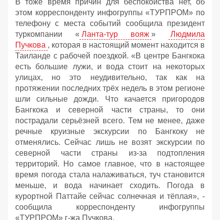
В тоже время причин для беспокойства нет, об
этом корреспонденту инфогруппы «ТУРПРОМ» по
телефону с места событий сообщила президент
туркомпании «
Ланта-тур вояж
»
Людмила
Пучкова
, которая в настоящий момент находится в
Таиланде с рабочей поездкой. «В центре Бангкока
есть большие лужи, и вода стоит на некоторых
улицах, но это неудивительно, так как на
протяжении последних трёх недель в этом регионе
шли сильные дожди. Что качается пригородов
Бангкока и северной части страны, то они
пострадали серьёзней всего. Тем не менее, даже
речные круизные экскурсии по Бангкоку не
отменялись. Сейчас лишь не возят экскурсии по
северной части страны из-за подтопления
территорий. Но самое главное, что в настоящее
время погода стала налаживаться, туч становится
меньше, и вода начинает сходить. Погода в
курортной Паттайе сейчас солнечная и тёплая», -
сообщила корреспонденту инфогруппы
«ТУРПРОМ» г-жа Пучкова.